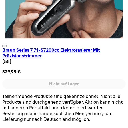
Braun Series 7 71-S7200cc Elektrorasierer Mit
Präzisionstrimmer
4.47 Sternbewertung basierend auf 55 Bewertungen
(
55
)
329,99 €
Nicht auf Lager
Teilnehmende Produkte sind gekennzeichnet. Nicht alle
Produkte sind durchgehend verfügbar. Aktion kann nicht
mit anderen Rabattaktionen kombiniert werden.
Bestellung nur in handelsüblichen Mengen möglich.
Lieferung nur nach Deutschland möglich.