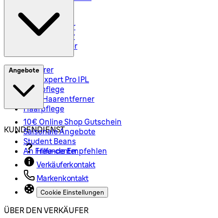
Barttrimmer
Rasiersets
Rasierzubehör
Body Groomer
Haarschneider
Epilierer
Angebote
Silk-Expert Pro IPL
Hautpflege
Mini-Haarentferner
Haarpflege
10€ Online Shop Gutschein
KUNDENDIENST
Saisonale Angebote
Student Beans
An Freunde Empfehlen
Hilfe-center
Verkäuferkontakt
Markenkontakt
Cookie Einstellungen
ÜBER DEN VERKÄUFER