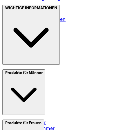
Datenschutz (DE)
WICHTIGE INFORMATIONEN
Datenschutz (AT)
Geschäftsbedingungen
Meine Daten (DE)
Meine Daten (AT)
SplitIt
Produkte für Männer
Klarna
Impressum
Elektrorasierer
Produkte für Frauen
Styler und Trimmer