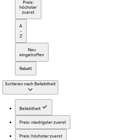
Preis:
höchster
zuerst
A
-
Z
Neu
eingetroffen
Rabatt
Sortieren nach
Beliebtheit
Beliebtheit
Preis: niedrigster zuerst
Preis: höchster zuerst