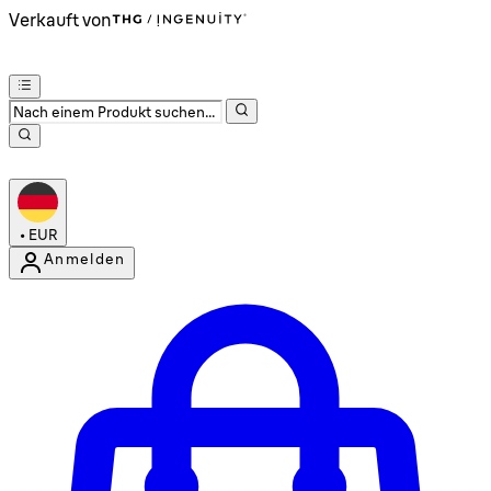
Verkauft von
•
EUR
Anmelden
Kontomenü aufrufen