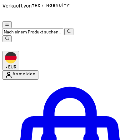
Verkauft von
•
EUR
Anmelden
Kontomenü aufrufen