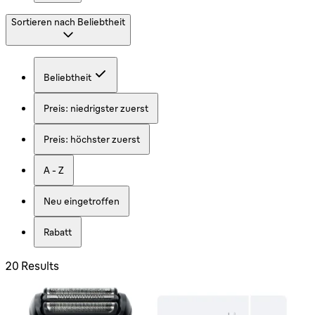
Sortieren nach
Beliebtheit
Beliebtheit
Preis: niedrigster zuerst
Preis: höchster zuerst
A - Z
Neu eingetroffen
Rabatt
20 Results