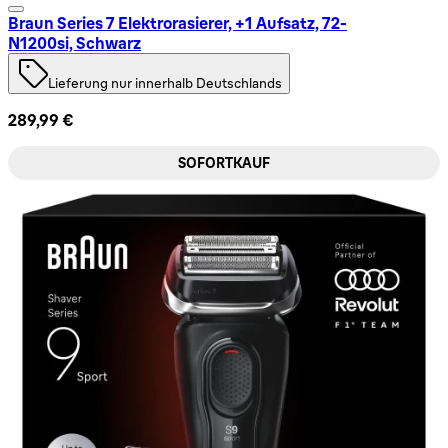
Braun Series 7 Elektrorasierer, +1 Aufsatz, 72-
N1200si, Schwarz
Lieferung nur innerhalb Deutschlands
289,99 €
SOFORTKAUF