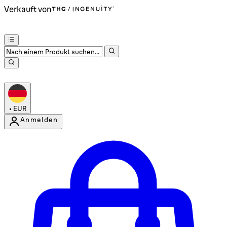
Verkauft von
•
EUR
Anmelden
Kontomenü aufrufen