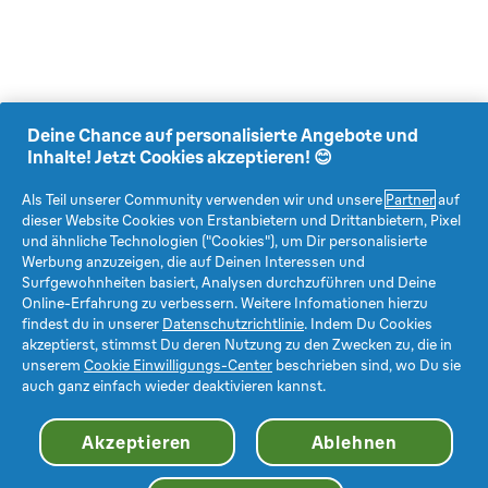
Deine Chance auf personalisierte Angebote und
Inhalte! Jetzt Cookies akzeptieren! 😊
Als Teil unserer Community verwenden wir und unsere
Partner
auf
dieser Website Cookies von Erstanbietern und Drittanbietern, Pixel
und ähnliche Technologien ("Cookies"), um Dir personalisierte
Werbung anzuzeigen, die auf Deinen Interessen und
Surfgewohnheiten basiert, Analysen durchzuführen und Deine
Online-Erfahrung zu verbessern. Weitere Infomationen hierzu
findest du in unserer
Datenschutzrichtlinie
. Indem Du Cookies
akzeptierst, stimmst Du deren Nutzung zu den Zwecken zu, die in
unserem
Cookie Einwilligungs-Center
beschrieben sind, wo Du sie
auch ganz einfach wieder deaktivieren kannst.
Akzeptieren
Ablehnen