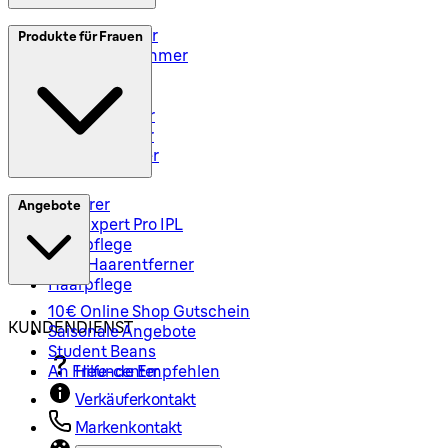
Elektrorasierer
Produkte für Frauen
Styler und Trimmer
Barttrimmer
Rasiersets
Rasierzubehör
Body Groomer
Haarschneider
Epilierer
Angebote
Silk-Expert Pro IPL
Hautpflege
Mini-Haarentferner
Haarpflege
10€ Online Shop Gutschein
KUNDENDIENST
Saisonale Angebote
Student Beans
An Freunde Empfehlen
Hilfe-center
Verkäuferkontakt
Markenkontakt