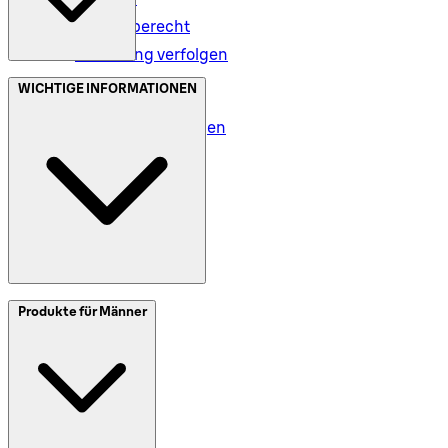
Rückgaberecht
Bestellung verfolgen
Datenschutz (DE)
WICHTIGE INFORMATIONEN
Datenschutz (AT)
Geschäftsbedingungen
Meine Daten (DE)
Meine Daten (AT)
SplitIt
Produkte für Männer
Klarna
Impressum