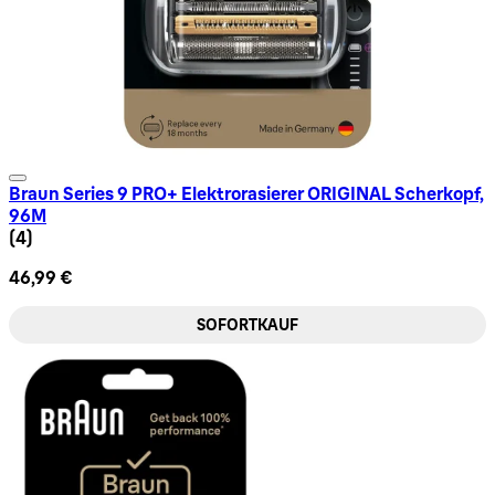
Braun Series 9 PRO+ Elektrorasierer ORIGINAL Scherkopf,
96M
3 Sternbewertung basierend auf 4 Bewertungen
(
4
)
46,99 €
SOFORTKAUF