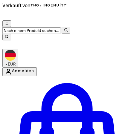
Verkauft von
•
EUR
Anmelden
Kontomenü aufrufen