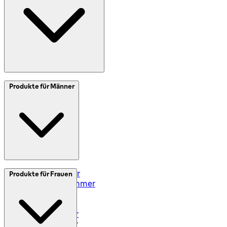
Meine Daten (DE)
Meine Daten (AT)
SplitIt
Produkte für Männer
Klarna
Impressum
Elektrorasierer
Produkte für Frauen
Styler und Trimmer
Barttrimmer
Rasiersets
Rasierzubehör
Body Groomer