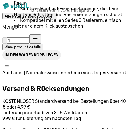
Rasur
Sanft zur Haut mit Folientechnologie, die deine
12 Raten von 1,75 € mit splitit
Haut vor Schnitten und Rasierverletzungen schützt
Alle Ratenzahlungsoptionen
Kompatibel mit allen Series 3 Rasierern, einfach
mit nur einem Klick austauschen
Menge:
Menge:
View product details
IN DEN WARENKORB LEGEN
Auf Lager | Normalerweise innerhalb eines Tages versandt
Versand & Rücksendungen
KOSTENLOSER Standardversand bei Bestellungen über 40
€ oder 4,99 €.
Lieferung innerhalb von 3–5 Werktagen
9.99 € für Lieferung am nächsten Tag