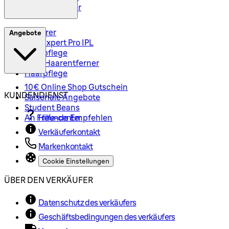
Haarschneider
Epilierer
Angebote
Silk-Expert Pro IPL
Hautpflege
Mini-Haarentferner
Haarpflege
10€ Online Shop Gutschein
KUNDENDIENST
Saisonale Angebote
Student Beans
An Freunde Empfehlen
Hilfe-center
Verkäuferkontakt
Markenkontakt
Cookie Einstellungen
ÜBER DEN VERKÄUFER
Datenschutz des verkäufers
Geschäftsbedingungen des verkäufers