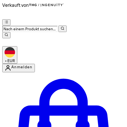
Verkauft von
•
EUR
Anmelden
Kontomenü aufrufen