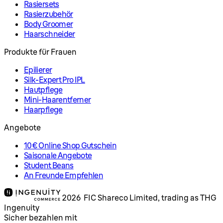
Rasiersets
Rasierzubehör
Body Groomer
Haarschneider
Produkte für Frauen
Epilierer
Silk-Expert Pro IPL
Hautpflege
Mini-Haarentferner
Haarpflege
Angebote
10€ Online Shop Gutschein
Saisonale Angebote
Student Beans
An Freunde Empfehlen
2026 FIC Shareco Limited, trading as THG
Ingenuity
Sicher bezahlen mit