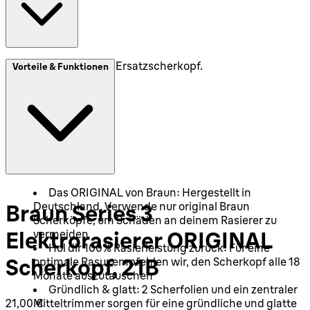
1x ORIGINAL Ersatzscherkopf.
Vorteile & Funktionen
Das ORIGINAL von Braun: Hergestellt in
Deutschland. Verwende nur original Braun
Braun Series 3
Scherköpfe, um Schäden an deinem Rasierer zu
vermeiden
Elektrorasierer ORIGINAL
Hol dir 100% Rasierleistung zurück: Für eine
Scherkopf, 21B
optimale Rasur empfehlen wir, den Scherkopf alle 18
Monate auszutauschen
Gründlich & glatt: 2 Scherfolien und ein zentraler
Aktueller Preis: 21,00 €.
21,00 €
Mitteltrimmer sorgen für eine gründliche und glatte