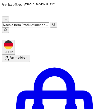
Verkauft von
•
EUR
Anmelden
Kontomenü aufrufen