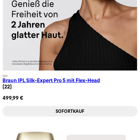
Braun IPL Silk-Expert Pro 5 mit Flex-Head
4.95 Sternbewertung basierend auf 22 Bewertungen
(
22
)
499,99 €
SOFORTKAUF