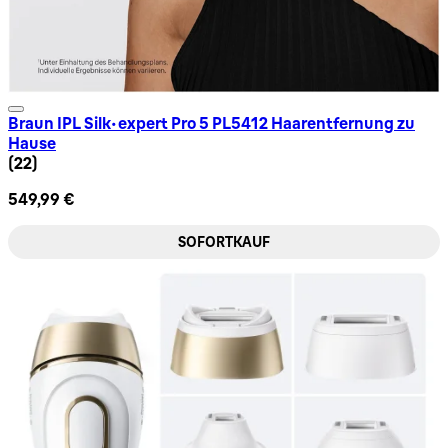
Braun IPL Silk·expert Pro 5 PL5412 Haarentfernung zu
Hause
4.95 Sternbewertung basierend auf 22 Bewertungen
(
22
)
549,99 €
SOFORTKAUF