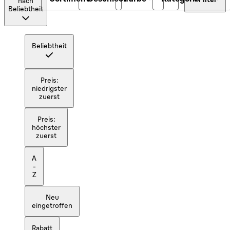
nach
Beliebtheit
Beliebtheit
Preis:
niedrigster
zuerst
Preis:
höchster
zuerst
A
-
Z
Neu
eingetroffen
Rabatt