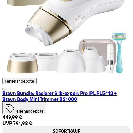
Ferienangebote
Braun Bundle: Rasierer Silk-expert Pro IPL PL5412 +
Braun Body Mini Trimmer BS1000
Ferienangebote
Aktueller Preis: 449,99 €. Unverbindliche Preisempfehlung:
449,99 €
UVP 791,98 €
SOFORTKAUF