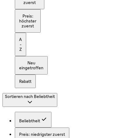
zuerst
Preis:
höchster
zuerst
A
-
Z
Neu
eingetroffen
Rabatt
Sortieren nach
Beliebtheit
Beliebtheit
Preis: niedrigster zuerst