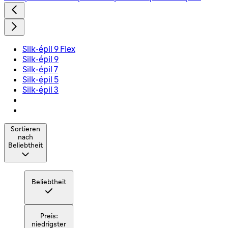
Silk épil 9 Flex
Silk épil 9
Silk épil 7
Silk-épil 5
Silk-épil 3
Sortieren
nach
Beliebtheit
Beliebtheit
Preis:
niedrigster