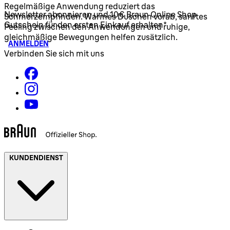
Regelmäßige Anwendung reduziert das
Newsletter abonnieren und 10€ Braun Online Shop
Schmerzempfinden. Warmes Duschen vorab, sanftes
Gutschein für den ersten Einkauf erhalten*
Peeling zwischen den Anwendungen und ruhige,
gleichmäßige Bewegungen helfen zusätzlich.
ANMELDEN
Verbinden Sie sich mit uns
KUNDENDIENST