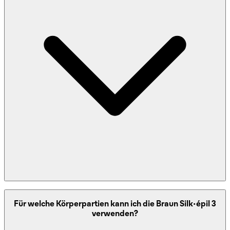
Im Gegensatz zur Rasur entfernt Epilation Haare an der
Für welche Körperpartien kann ich die Braun Silk-épil 3
Wurzel und verlangsamt das Nachwachsen. Gegenüber
verwenden?
Waxing ist die Anwendung flexibler und meist weniger
aufwendig in Vorbereitung und Nachsorge.