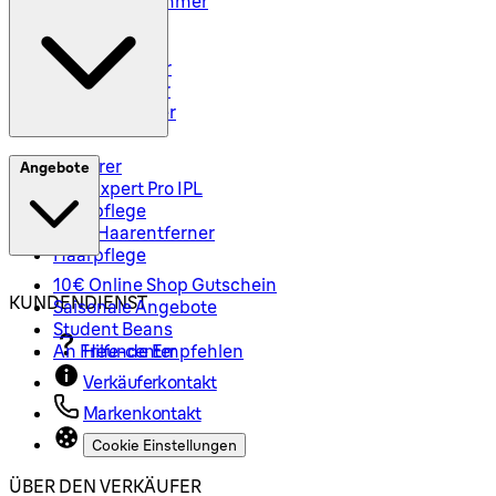
Styler und Trimmer
Barttrimmer
Rasiersets
Rasierzubehör
Body Groomer
Haarschneider
Epilierer
Angebote
Silk-Expert Pro IPL
Hautpflege
Mini-Haarentferner
Haarpflege
10€ Online Shop Gutschein
KUNDENDIENST
Saisonale Angebote
Student Beans
An Freunde Empfehlen
Hilfe-center
Verkäuferkontakt
Markenkontakt
Cookie Einstellungen
ÜBER DEN VERKÄUFER