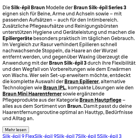
Die
Silk-épil Braun
Modelle der
Braun Silk-épil Series 3
eignen sich für Beine, Arme und Achseln sowie – mit
passenden Aufsätzen – auch für den Intimbereich.
Zusätzliche Pflegeaufsätze und Reinigungsbürsten
unterstützen Hygiene und Geräteleistung und machen die
Epiliergeräte
besonders praktisch im täglichen Gebrauch.
Im Vergleich zur Rasur verhindert Epilieren schnell
nachwachsende Stoppeln, da Haare an der Wurzel
entfernt werden, und gegenüber Waxing überzeugt die
Anwendung mit der
Braun Silk-épil 3
durch ihre Flexibilität
und den Wegfall von Vorbereitungen wie dem Erwärmen
von Wachs. Wer sein Set-up erweitern möchte, entdeckt
die komplette Auswahl der
Braun Epilierer
, alternative
Technologien wie
Braun IPL
, kompakte Lösungen wie den
Braun Mini Haarentferner
sowie ergänzende
Pflegeprodukte aus der Kategorie
Braun Hautpflege
–
alles aus dem Sortiment von
Braun.
Damit passt du deine
Haarentfernungsroutine optimal an Hauttyp, Bedürfnisse
und Alltag an.
Mehr lesen
Silk épil 9 Flex
Silk épil 9
Silk épil 7
Silk-épil 5
Silk-épil 3