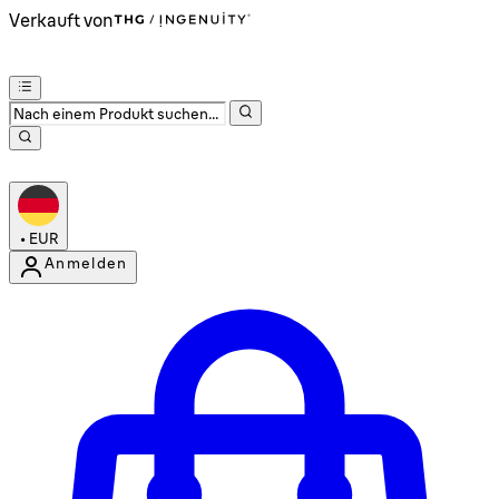
Verkauft von
•
EUR
Anmelden
Kontomenü aufrufen