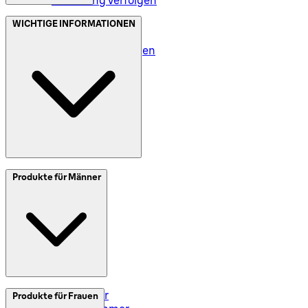
Bestellung verfolgen
Datenschutz (DE)
WICHTIGE INFORMATIONEN
Datenschutz (AT)
Geschäftsbedingungen
Meine Daten (DE)
Meine Daten (AT)
SplitIt
Produkte für Männer
Klarna
Impressum
Elektrorasierer
Produkte für Frauen