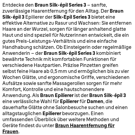
Entdecke den
Braun Silk-épil Series 3
– sanfte,
zuverlässige Haarentfernung für den Alltag. Der
Braun
Silk-épil 3
Epilierer der
Silk-Epil Series 3
bietet eine
effektive Alternative zu Rasur und Wachsen: Sie entfernen
Haare an der Wurzel, sorgen für länger anhaltend glatte
Haut und sind speziell für Nutzerinnen entwickelt, die ein
gutes Preis-Leistungs-Verhältnis und eine einfache
Handhabung schätzen. Ob Einsteigerin oder regelmäßige
Anwenderin – der
Braun Silk-épil Series 3
kombiniert
bewährte Technik mit komfortablen Funktionen für
verschiedene Hautpartien. Präzise Pinzetten greifen
selbst feine Haare ab 0,5 mm und ermöglichen bis zu vier
Wochen Glätte, und ergonomische Griffe, verschiedenen
Aufsätze sowie sanfte Massagerollen sorgen für mehr
Komfort, Kontrolle und eine hautschonendere
Anwendung. Als
Braun Epilierer
ist der
Braun Silk-épil 3
eine verlässliche Wahl für
Epilierer
für
Damen
, die
dauerhafte Glätte ohne Salonbesuche suchen und einen
alltagstauglichen
Epilierer
bevorzugen. Einen
umfassenden Überblick über weitere Methoden und
Geräte findest du unter
Braun Haarentfernung für
Frauen
.