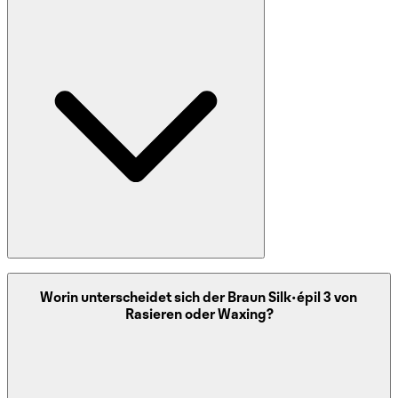
Der Braun Silk-épil 3 arbeitet mit rotierenden Pinzetten,
Worin unterscheidet sich der Braun Silk-épil 3 von
die Haare direkt an der Wurzel herausziehen. Bereits feine
Rasieren oder Waxing?
Härchen ab etwa 0,5 mm werden erfasst, wodurch die
Haut deutlich länger glatt bleibt als nach der Rasur.