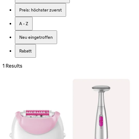
Preis: höchster zuerst
A - Z
Neu eingetroffen
Rabatt
1 Results