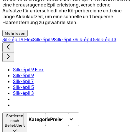
eine herausragende Epilierleistung, verschiedene
Aufsätze für unterschiedliche Körperbereiche und eine
lange Akkulaufzeit, um eine schnelle und bequeme
Haarentfernung zu gewährleisten.
Mehr lesen
Silk épil 9 Flex
Silk épil 9
Silk épil 7
Silk-épil 5
Silk-épil 3
Silk épil 9 Flex
Silk épil 9
Silk épil 7
Silk-épil 5
Silk-épil 3
Sortieren
Kategorie
Preis
nach
Beliebtheit