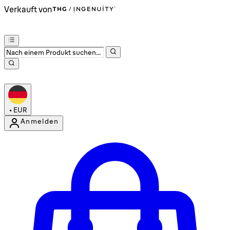
Verkauft von
•
EUR
Anmelden
Kontomenü aufrufen