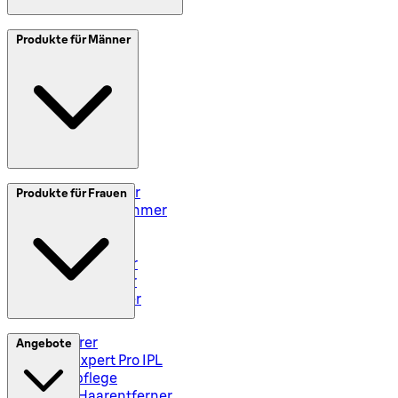
SplitIt
Produkte für Männer
Klarna
Impressum
Elektrorasierer
Produkte für Frauen
Styler und Trimmer
Barttrimmer
Rasiersets
Rasierzubehör
Body Groomer
Haarschneider
Epilierer
Angebote
Silk-Expert Pro IPL
Hautpflege
Mini-Haarentferner