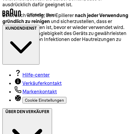
ausdrücklich dafür geeignet ist.
Es ist auch wichtig, den Epilierer
nach jeder Verwendung
gründlich zu reinigen
und sicherzustellen, dass er
vollständig trocken ist, bevor er wieder verwendet wird.
KUNDENDIENST
Dies hilft, die Langlebigkeit des Geräts zu gewährleisten
und das Risiko von Infektionen oder Hautreizungen zu
minimieren.
Hilfe-center
Verkäuferkontakt
Markenkontakt
Cookie Einstellungen
ÜBER DEN VERKÄUFER