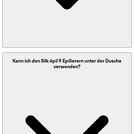
Das Epilieren mit den Silk épil 9 Epilierern kann für
Kann ich den Silk épil 9 Epilierern unter der Dusche
manche Menschen schmerzhaft sein, da die Haare an der
verwenden?
Wurzel entfernt werden. Die meisten Nutzerinnen
berichten jedoch von einem erträglichen
Schmerzempfinden, das sich mit der Zeit sogar verringert,
da sich die Haut an den Epilierprozess gewöhnt.