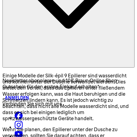
Einige Modelle der Silk épil 9 Epilierer sind wasserdicht
Newsletter abonnieren und 10€ Braun Online Shop
und können unter der Dusche verwendet werden. Dies
Gutschein für den ersten Einkauf erhalten*
bietet den Vorteil, dass das Epilieren unter fließendem
Wasser erfolgen kann, was die Haut beruhigen und die
ANMELDEN
Schmerzen lindern kann. Es ist jedoch wichtig zu
Verbinden Sie sich mit uns
beachten, dass nicht alle Modelle wasserdicht sind, und
dass es sich bei einigen lediglich um
spritzwassergeschützte Geräte handelt.
Wenn Sie planen, den Epilierer unter der Dusche zu
verwenden, sollten Sie darauf achten, dass er