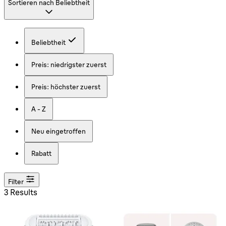
Sortieren nach
Beliebtheit
Beliebtheit
Preis: niedrigster zuerst
Preis: höchster zuerst
A - Z
Neu eingetroffen
Rabatt
Filter
3 Results