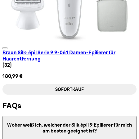
Braun Silk-épil Serie 9 9-061 Damen-Epilierer für
Haarentfernung
4.91 Sternbewertung basierend auf 32 Bewertungen
(
32
)
180,99 €
SOFORTKAUF
FAQs
Woher weiß ich, welcher der Silk épil 9 Epilierer für mich
am besten geeignet ist?