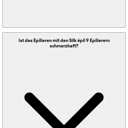
Die Silk épil 9 Epilierer sind für die Verwendung an
Ist das Epilieren mit den Silk épil 9 Epilierern
verschiedenen Körperbereichen konzipiert und können an
schmerzhaft?
Beinen, Armen, Achselhöhlen, Bikinizone und sogar im
Gesicht verwendet werden. Einige Modelle sind mit
speziellen Zubehörteilen ausgestattet, um schwer
zugängliche Bereiche zu enthaaren.
Für die präzise Haarentfernung im Gesicht und in der
Bikinizone eignen sich auch die
Mini-Haarentferner
von
Braun hervorragend.