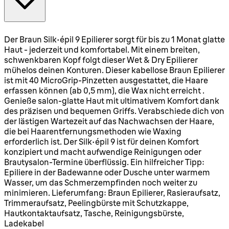
Der Braun Silk·épil 9 Epilierer sorgt für bis zu 1 Monat glatte
Haut - jederzeit und komfortabel. Mit einem breiten,
schwenkbaren Kopf folgt dieser Wet & Dry Epilierer
mühelos deinen Konturen. Dieser kabellose Braun Epilierer
ist mit 40 MicroGrip-Pinzetten ausgestattet, die Haare
erfassen können (ab 0,5 mm), die Wax nicht erreicht .
Genieße salon-glatte Haut mit ultimativem Komfort dank
des präzisen und bequemen Griffs. Verabschiede dich von
der lästigen Wartezeit auf das Nachwachsen der Haare,
die bei Haarentfernungsmethoden wie Waxing
erforderlich ist. Der Silk·épil 9 ist für deinen Komfort
konzipiert und macht aufwendige Reinigungen oder
Brautysalon-Termine überflüssig. Ein hilfreicher Tipp:
Epiliere in der Badewanne oder Dusche unter warmem
Wasser, um das Schmerzempfinden noch weiter zu
minimieren. Lieferumfang: Braun Epilierer, Rasieraufsatz,
Trimmeraufsatz, Peelingbürste mit Schutzkappe,
Hautkontaktaufsatz, Tasche, Reinigungsbürste,
Ladekabel