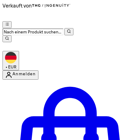
Verkauft von
•
EUR
Anmelden
Kontomenü aufrufen