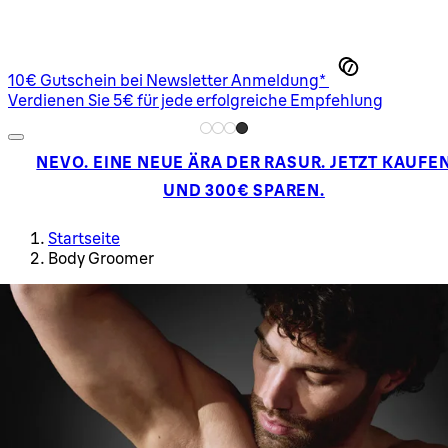
10€ Gutschein bei Newsletter Anmeldung*
Verdienen Sie 5€ für jede erfolgreiche Empfehlung
NEVO. EINE NEUE ÄRA DER RASUR. JETZT KAUFE
UND 300€ SPAREN.
Startseite
Body Groomer