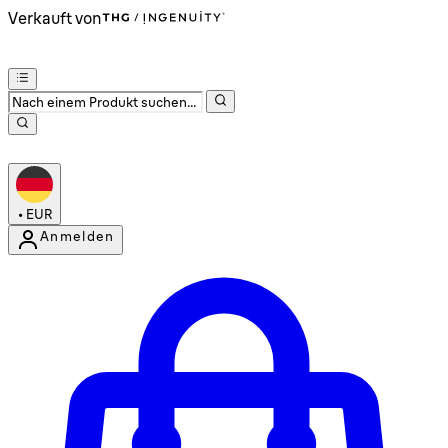
Verkauft von
•
EUR
Anmelden
Kontomenü aufrufen