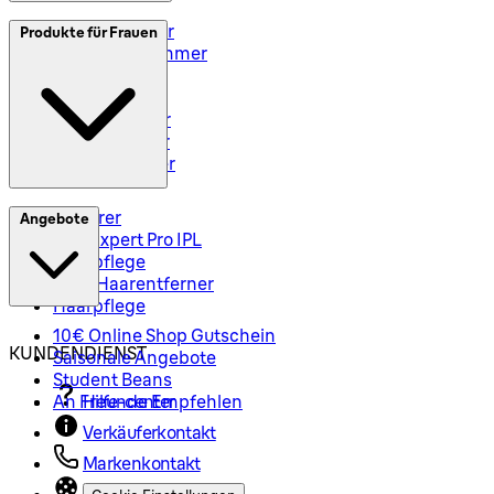
Elektrorasierer
Produkte für Frauen
Styler und Trimmer
Barttrimmer
Rasiersets
Rasierzubehör
Body Groomer
Haarschneider
Epilierer
Angebote
Silk-Expert Pro IPL
Hautpflege
Mini-Haarentferner
Haarpflege
10€ Online Shop Gutschein
KUNDENDIENST
Saisonale Angebote
Student Beans
An Freunde Empfehlen
Hilfe-center
Verkäuferkontakt
Markenkontakt