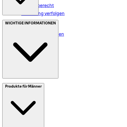
Rückgaberecht
Bestellung verfolgen
Datenschutz (DE)
WICHTIGE INFORMATIONEN
Datenschutz (AT)
Geschäftsbedingungen
Meine Daten (DE)
Meine Daten (AT)
SplitIt
Produkte für Männer
Klarna
Impressum