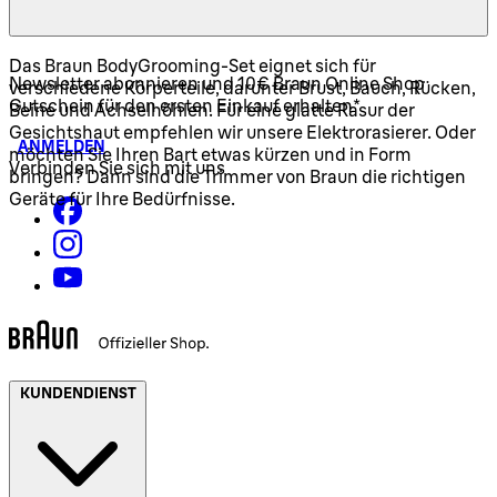
Das Braun BodyGrooming-Set eignet sich für
Newsletter abonnieren und 10€ Braun Online Shop
verschiedene Körperteile, darunter Brust, Bauch, Rücken,
Gutschein für den ersten Einkauf erhalten*
Beine und Achselhöhlen. Für eine glatte Rasur der
Gesichtshaut empfehlen wir unsere Elektrorasierer. Oder
ANMELDEN
möchten Sie Ihren Bart etwas kürzen und in Form
Verbinden Sie sich mit uns
bringen? Dann sind die Trimmer von Braun die richtigen
Geräte für Ihre Bedürfnisse.
KUNDENDIENST