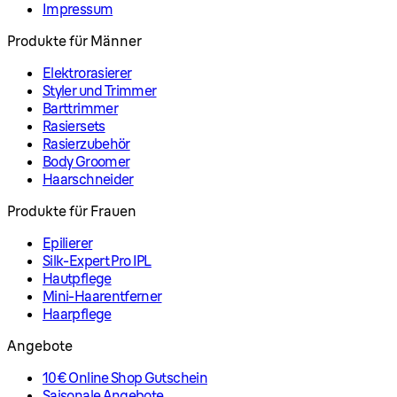
Impressum
Produkte für Männer
Elektrorasierer
Styler und Trimmer
Barttrimmer
Rasiersets
Rasierzubehör
Body Groomer
Haarschneider
Produkte für Frauen
Epilierer
Silk-Expert Pro IPL
Hautpflege
Mini-Haarentferner
Haarpflege
Angebote
10€ Online Shop Gutschein
Saisonale Angebote