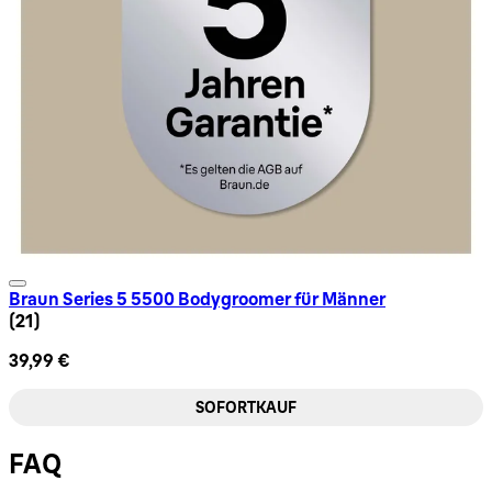
Braun Series 5 5500 Bodygroomer für Männer
4.76 Sternbewertung basierend auf 21 Bewertungen
(
21
)
39,99 €
SOFORTKAUF
FAQ