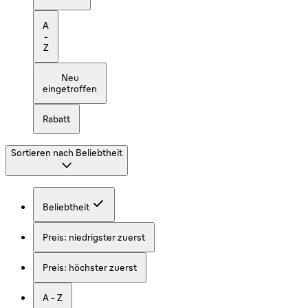
A
-
Z
Neu
eingetroffen
Rabatt
Sortieren nach
Beliebtheit
Beliebtheit
Preis: niedrigster zuerst
Preis: höchster zuerst
A - Z