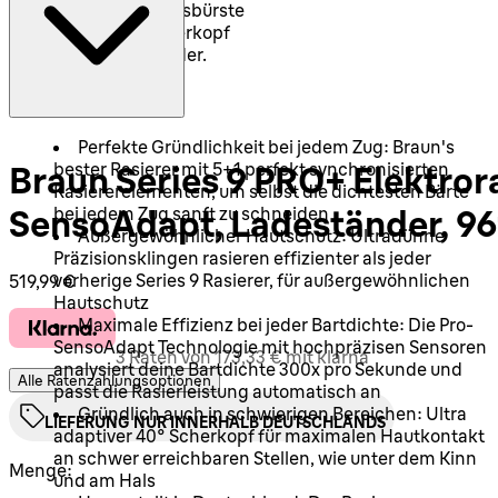
1x Reinigungsbürste
1x Extra Scherkopf
1x Ladeständer.
Perfekte Gründlichkeit bei jedem Zug: Braun's
bester Rasierer mit 5+1 perfekt synchronisierten
Braun Series 9 PRO+ Elektrora
Rasiererelementen, um selbst die dichtesten Bärte
bei jedem Zug sanft zu schneiden
SensoAdapt, Ladeständer, 961
Außergewöhnlicher Hautschutz: Ultradünne
Präzisionsklingen rasieren effizienter als jeder
Aktueller Preis: 519,99 €.
vorherige Series 9 Rasierer, für außergewöhnlichen
519,99 €
Hautschutz
Maximale Effizienz bei jeder Bartdichte: Die Pro-
SensoAdapt Technologie mit hochpräzisen Sensoren
3 Raten von 173,33 € mit klarna
analysiert deine Bartdichte 300x pro Sekunde und
Alle Ratenzahlungsoptionen
passt die Rasierleistung automatisch an
Gründlich auch in schwierigen Bereichen: Ultra
LIEFERUNG NUR INNERHALB DEUTSCHLANDS
adaptiver 40° Scherkopf für maximalen Hautkontakt
an schwer erreichbaren Stellen, wie unter dem Kinn
Menge:
und am Hals