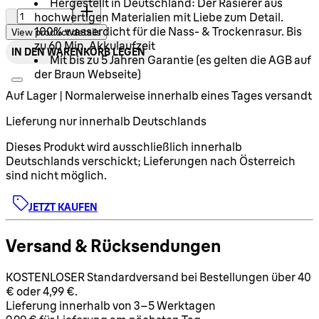
Hergestellt in Deutschland: Der Rasierer aus
Menge:
hochwertigen Materialien mit Liebe zum Detail.
100% wasserdicht für die Nass- & Trockenrasur. Bis
View product details
zu 60 Min. Akkulaufzeit
IN DEN WARENKORB LEGEN
Mit bis zu 5 Jahren Garantie (es gelten die AGB auf
der Braun Webseite)
Auf Lager | Normalerweise innerhalb eines Tages versandt
Lieferung nur innerhalb Deutschlands
Dieses Produkt wird ausschließlich innerhalb
Deutschlands verschickt; Lieferungen nach Österreich
sind nicht möglich.
JETZT KAUFEN
Versand & Rücksendungen
KOSTENLOSER Standardversand bei Bestellungen über 40
€ oder 4,99 €.
Lieferung innerhalb von 3–5 Werktagen