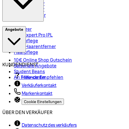
Rasierzubehör
Body Groomer
Haarschneider
Epilierer
Angebote
Silk-Expert Pro IPL
Hautpflege
Mini-Haarentferner
Haarpflege
10€ Online Shop Gutschein
KUNDENDIENST
Saisonale Angebote
Student Beans
An Freunde Empfehlen
Hilfe-center
Verkäuferkontakt
Markenkontakt
Cookie Einstellungen
ÜBER DEN VERKÄUFER
Datenschutz des verkäufers