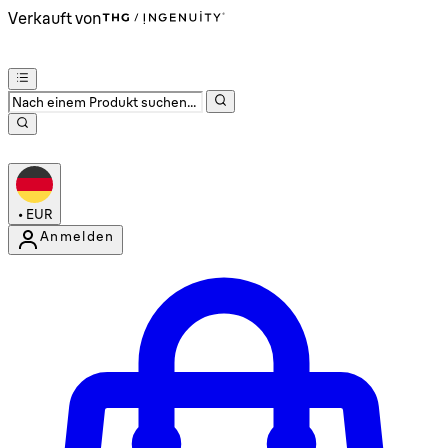
Verkauft von
•
EUR
Anmelden
Kontomenü aufrufen