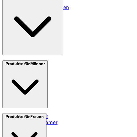
Datenschutz (AT)
Geschäftsbedingungen
Meine Daten (DE)
Meine Daten (AT)
SplitIt
Produkte für Männer
Klarna
Impressum
Elektrorasierer
Produkte für Frauen
Styler und Trimmer
Barttrimmer
Rasiersets