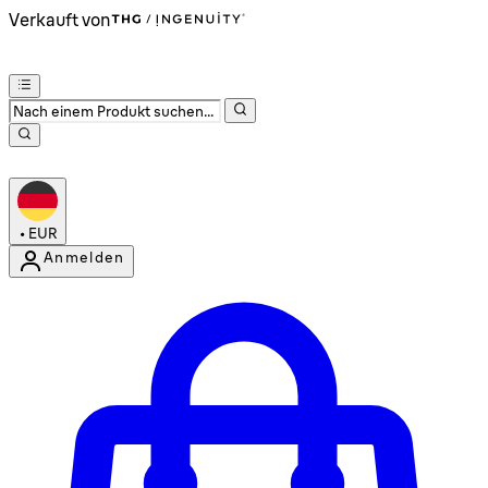
Verkauft von
•
EUR
Anmelden
Kontomenü aufrufen