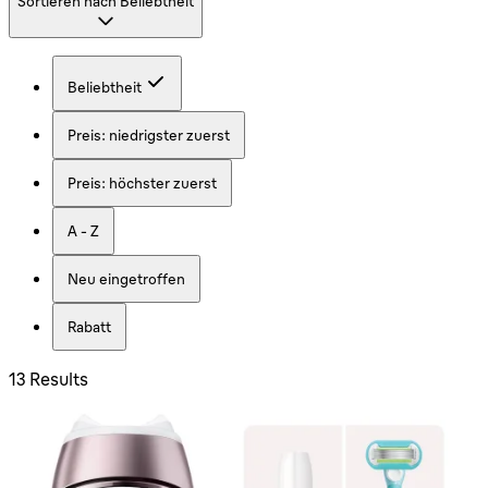
Sortieren nach
Beliebtheit
Beliebtheit
Preis: niedrigster zuerst
Preis: höchster zuerst
A - Z
Neu eingetroffen
Rabatt
13 Results