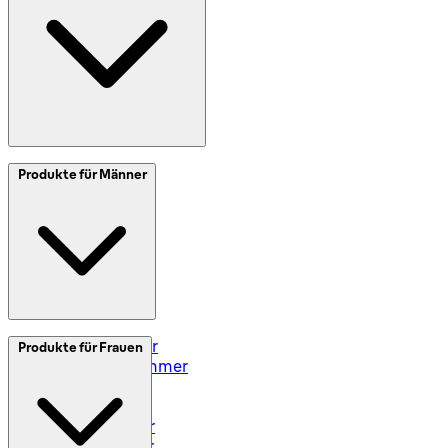
Meine Daten (DE)
Meine Daten (AT)
SplitIt
Produkte für Männer
Klarna
Impressum
Elektrorasierer
Produkte für Frauen
Styler und Trimmer
Barttrimmer
Rasiersets
Rasierzubehör
Body Groomer