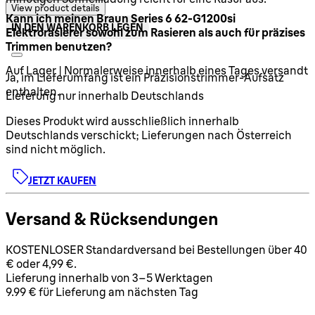
View product details
Kann ich meinen Braun Series 6 62-G1200si
IN DEN WARENKORB LEGEN
Elektrorasierer sowohl zum Rasieren als auch für präzises
Trimmen benutzen?
Auf Lager | Normalerweise innerhalb eines Tages versandt
Ja, im Lieferumfang ist ein Präzisionstrimmer-Aufsatz
enthalten.
Lieferung nur innerhalb Deutschlands
Dieses Produkt wird ausschließlich innerhalb
Deutschlands verschickt; Lieferungen nach Österreich
sind nicht möglich.
JETZT KAUFEN
Versand & Rücksendungen
KOSTENLOSER Standardversand bei Bestellungen über 40
€ oder 4,99 €.
Lieferung innerhalb von 3–5 Werktagen
9.99 € für Lieferung am nächsten Tag