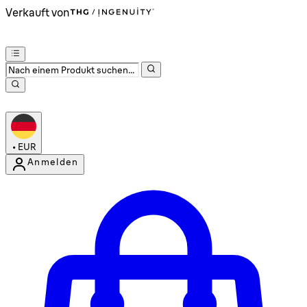
Verkauft von
•
EUR
Anmelden
Kontomenü aufrufen