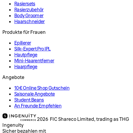
Rasiersets
Rasierzubehör
Body Groomer
Haarschneider
Produkte für Frauen
Epilierer
Silk-Expert Pro IPL
Hautpflege
Mini-Haarentferner
Haarpflege
Angebote
10€ Online Shop Gutschein
Saisonale Angebote
Student Beans
An Freunde Empfehlen
2026 FIC Shareco Limited, trading as THG
Ingenuity
Sicher bezahlen mit