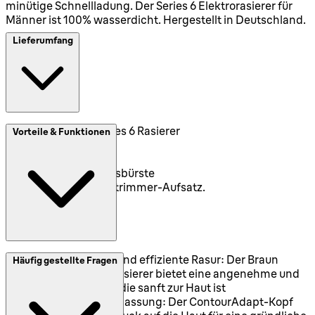
minütige Schnellladung. Der Series 6 Elektrorasierer für
Männer ist 100% wasserdicht. Hergestellt in Deutschland.
Lieferumfang
1x Braun Series 6 Rasierer
Vorteile & Funktionen
1x Reiseetui
1x Ladegerät
1x Reinigungsbürste
1x Präzisionstrimmer-Aufsatz.
Angenehme und effiziente Rasur: Der Braun
Häufig gestellte Fragen
Series 6 Elektrorasierer bietet eine angenehme und
effiziente Rasur, die sanft zur Haut ist
2D-Konturanpassung: Der ContourAdapt-Kopf