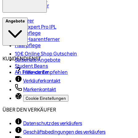
Haarschneider
Epilierer
Angebote
Silk-Expert Pro IPL
Hautpflege
Mini-Haarentferner
Haarpflege
10€ Online Shop Gutschein
KUNDENDIENST
Saisonale Angebote
Student Beans
An Freunde Empfehlen
Hilfe-center
Verkäuferkontakt
Markenkontakt
Cookie Einstellungen
ÜBER DEN VERKÄUFER
Datenschutz des verkäufers
Geschäftsbedingungen des verkäufers