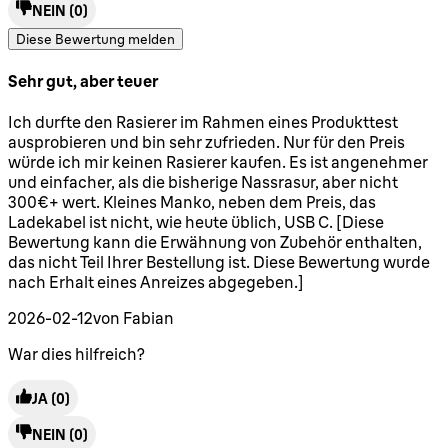
NEIN
(0)
Diese Bewertung melden
Sehr gut, aber teuer
4 Sterne von maximal 5
Ich durfte den Rasierer im Rahmen eines Produkttest
ausprobieren und bin sehr zufrieden. Nur für den Preis
würde ich mir keinen Rasierer kaufen. Es ist angenehmer
und einfacher, als die bisherige Nassrasur, aber nicht
300€+ wert. Kleines Manko, neben dem Preis, das
Ladekabel ist nicht, wie heute üblich, USB C. [Diese
Bewertung kann die Erwähnung von Zubehör enthalten,
das nicht Teil Ihrer Bestellung ist. Diese Bewertung wurde
nach Erhalt eines Anreizes abgegeben.]
2026-02-12
von Fabian
War dies hilfreich?
JA
(0)
NEIN
(0)