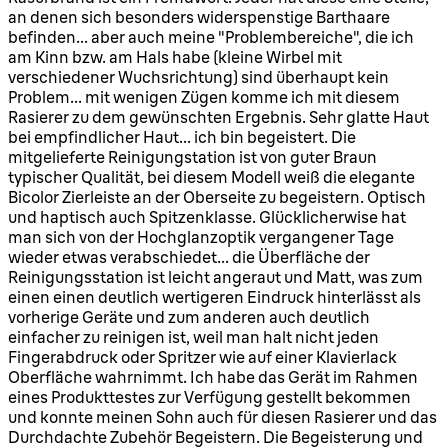
an denen sich besonders widerspenstige Barthaare
befinden... aber auch meine "Problembereiche", die ich
am Kinn bzw. am Hals habe (kleine Wirbel mit
verschiedener Wuchsrichtung) sind überhaupt kein
Problem... mit wenigen Zügen komme ich mit diesem
Rasierer zu dem gewünschten Ergebnis. Sehr glatte Haut
bei empfindlicher Haut... ich bin begeistert. Die
mitgelieferte Reinigungstation ist von guter Braun
typischer Qualität, bei diesem Modell weiß die elegante
Bicolor Zierleiste an der Oberseite zu begeistern. Optisch
und haptisch auch Spitzenklasse. Glücklicherwise hat
man sich von der Hochglanzoptik vergangener Tage
wieder etwas verabschiedet... die Überfläche der
Reinigungsstation ist leicht angeraut und Matt, was zum
einen einen deutlich wertigeren Eindruck hinterlässt als
vorherige Geräte und zum anderen auch deutlich
einfacher zu reinigen ist, weil man halt nicht jeden
Fingerabdruck oder Spritzer wie auf einer Klavierlack
Oberfläche wahrnimmt. Ich habe das Gerät im Rahmen
eines Produkttestes zur Verfügung gestellt bekommen
und konnte meinen Sohn auch für diesen Rasierer und das
Durchdachte Zubehör Begeistern. Die Begeisterung und