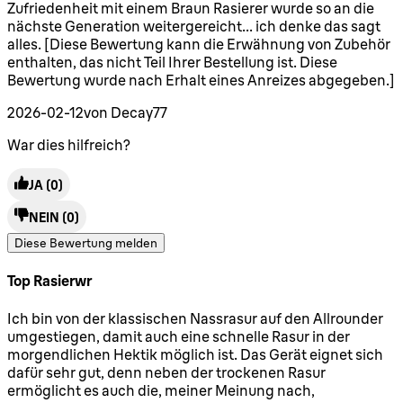
Zufriedenheit mit einem Braun Rasierer wurde so an die
nächste Generation weitergereicht... ich denke das sagt
alles. [Diese Bewertung kann die Erwähnung von Zubehör
enthalten, das nicht Teil Ihrer Bestellung ist. Diese
Bewertung wurde nach Erhalt eines Anreizes abgegeben.]
2026-02-12
von Decay77
War dies hilfreich?
JA
(0)
NEIN
(0)
Diese Bewertung melden
Top Rasierwr
5 Sterne von maximal 5
Ich bin von der klassischen Nassrasur auf den Allrounder
umgestiegen, damit auch eine schnelle Rasur in der
morgendlichen Hektik möglich ist. Das Gerät eignet sich
dafür sehr gut, denn neben der trockenen Rasur
ermöglicht es auch die, meiner Meinung nach,