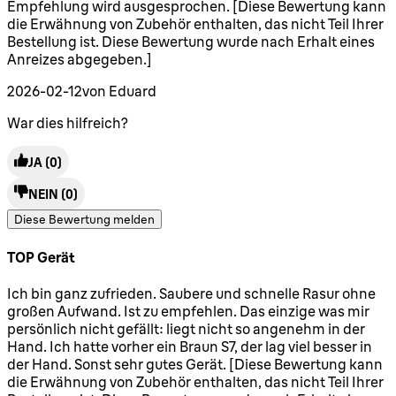
Empfehlung wird ausgesprochen. [Diese Bewertung kann
die Erwähnung von Zubehör enthalten, das nicht Teil Ihrer
Bestellung ist. Diese Bewertung wurde nach Erhalt eines
Anreizes abgegeben.]
2026-02-12
von Eduard
War dies hilfreich?
JA
(0)
NEIN
(0)
Diese Bewertung melden
TOP Gerät
5 Sterne von maximal 5
Ich bin ganz zufrieden. Saubere und schnelle Rasur ohne
großen Aufwand. Ist zu empfehlen. Das einzige was mir
persönlich nicht gefällt: liegt nicht so angenehm in der
Hand. Ich hatte vorher ein Braun S7, der lag viel besser in
der Hand. Sonst sehr gutes Gerät. [Diese Bewertung kann
die Erwähnung von Zubehör enthalten, das nicht Teil Ihrer