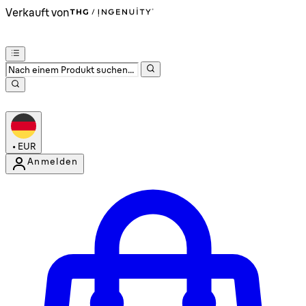
Verkauft von
•
EUR
Anmelden
Kontomenü aufrufen