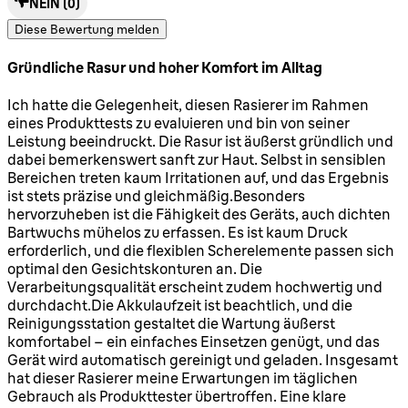
NEIN
(0)
Diese Bewertung melden
Gründliche Rasur und hoher Komfort im Alltag
5 Sterne von maximal 5
Ich hatte die Gelegenheit, diesen Rasierer im Rahmen
eines Produkttests zu evaluieren und bin von seiner
Leistung beeindruckt. Die Rasur ist äußerst gründlich und
dabei bemerkenswert sanft zur Haut. Selbst in sensiblen
Bereichen treten kaum Irritationen auf, und das Ergebnis
ist stets präzise und gleichmäßig.Besonders
hervorzuheben ist die Fähigkeit des Geräts, auch dichten
Bartwuchs mühelos zu erfassen. Es ist kaum Druck
erforderlich, und die flexiblen Scherelemente passen sich
optimal den Gesichtskonturen an. Die
Verarbeitungsqualität erscheint zudem hochwertig und
durchdacht.Die Akkulaufzeit ist beachtlich, und die
Reinigungsstation gestaltet die Wartung äußerst
komfortabel – ein einfaches Einsetzen genügt, und das
Gerät wird automatisch gereinigt und geladen. Insgesamt
hat dieser Rasierer meine Erwartungen im täglichen
Gebrauch als Produkttester übertroffen. Eine klare