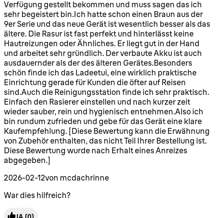
Verfügung gestellt bekommen und muss sagen das ich
sehr begeistert bin.Ich hatte schon einen Braun aus der
9er Serie und das neue Gerät ist wesentlich besser als das
ältere. Die Rasur ist fast perfekt und hinterlässt keine
Hautreizungen oder Ähnliches. Er liegt gut in der Hand
und arbeitet sehr gründlich. Der verbaute Akku ist auch
ausdauernder als der des älteren Gerätes.Besonders
schön finde ich das Ladeetui, eine wirklich praktische
Einrichtung gerade für Kunden die öfter auf Reisen
sind.Auch die Reinigungsstation finde ich sehr praktisch.
Einfach den Rasierer einstellen und nach kurzer zeit
wieder sauber, rein und hygienisch entnehmen.Also ich
bin rundum zufrieden und gebe für das Gerät eine klare
Kaufempfehlung. [Diese Bewertung kann die Erwähnung
von Zubehör enthalten, das nicht Teil Ihrer Bestellung ist.
Diese Bewertung wurde nach Erhalt eines Anreizes
abgegeben.]
2026-02-12
von mcdachrinne
War dies hilfreich?
JA
(0)