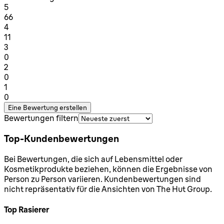
1 Sterne von maximal 1
5
66
1 Sterne von maximal 1
4
11
1 Sterne von maximal 1
3
0
1 Sterne von maximal 1
2
0
1 Sterne von maximal 1
1
0
Eine Bewertung erstellen
Bewertungen filtern
Top-Kundenbewertungen
Bei Bewertungen, die sich auf Lebensmittel oder
Kosmetikprodukte beziehen, können die Ergebnisse von
Person zu Person variieren. Kundenbewertungen sind
nicht repräsentativ für die Ansichten von The Hut Group.
Top Rasierer