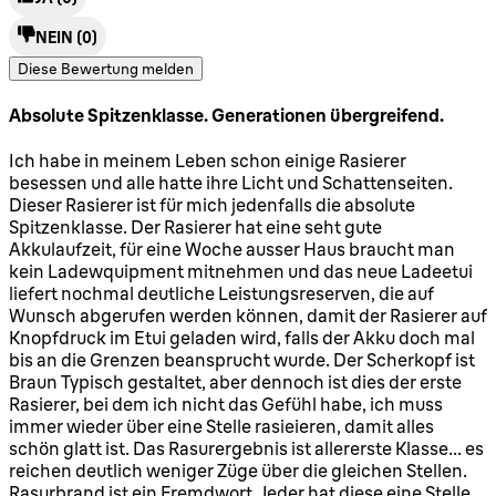
NEIN
(0)
Diese Bewertung melden
Absolute Spitzenklasse. Generationen übergreifend.
5 Sterne von maximal 5
Ich habe in meinem Leben schon einige Rasierer
besessen und alle hatte ihre Licht und Schattenseiten.
Dieser Rasierer ist für mich jedenfalls die absolute
Spitzenklasse. Der Rasierer hat eine seht gute
Akkulaufzeit, für eine Woche ausser Haus braucht man
kein Ladewquipment mitnehmen und das neue Ladeetui
liefert nochmal deutliche Leistungsreserven, die auf
Wunsch abgerufen werden können, damit der Rasierer auf
Knopfdruck im Etui geladen wird, falls der Akku doch mal
bis an die Grenzen beansprucht wurde. Der Scherkopf ist
Braun Typisch gestaltet, aber dennoch ist dies der erste
Rasierer, bei dem ich nicht das Gefühl habe, ich muss
immer wieder über eine Stelle rasieieren, damit alles
schön glatt ist. Das Rasurergebnis ist allererste Klasse... es
reichen deutlich weniger Züge über die gleichen Stellen.
Rasurbrand ist ein Fremdwort. Jeder hat diese eine Stelle,