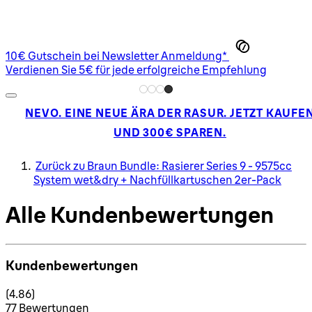
10€ Gutschein bei Newsletter Anmeldung*
Verdienen Sie 5€ für jede erfolgreiche Empfehlung
NEVO. EINE NEUE ÄRA DER RASUR. JETZT KAUFE
UND 300€ SPAREN.
Zurück zu Braun Bundle: Rasierer Series 9 - 9575cc
System wet&dry + Nachfüllkartuschen 2er-Pack
Alle Kundenbewertungen
Kundenbewertungen
4.86 Sterne von maximal 5
(
4.86
)
77 Bewertungen