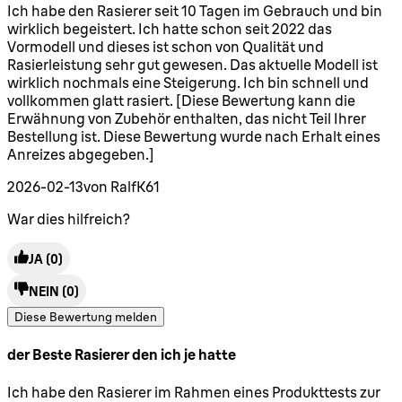
5 Sterne von maximal 5
Ich habe den Rasierer seit 10 Tagen im Gebrauch und bin
wirklich begeistert. Ich hatte schon seit 2022 das
Vormodell und dieses ist schon von Qualität und
Rasierleistung sehr gut gewesen. Das aktuelle Modell ist
wirklich nochmals eine Steigerung. Ich bin schnell und
vollkommen glatt rasiert. [Diese Bewertung kann die
Erwähnung von Zubehör enthalten, das nicht Teil Ihrer
Bestellung ist. Diese Bewertung wurde nach Erhalt eines
Anreizes abgegeben.]
2026-02-13
von RalfK61
War dies hilfreich?
JA
(0)
NEIN
(0)
Diese Bewertung melden
der Beste Rasierer den ich je hatte
5 Sterne von maximal 5
Ich habe den Rasierer im Rahmen eines Produkttests zur