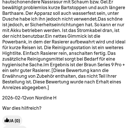
hautschonendere Nassrasur mit Schaum bzw. Gel.Er
bewältigt problemlos kurze Bartstoppen und auch längere
Barthaare. Der Apparaz soll auch wasserfest sein, unter
Dusche habe ich ihn jedoch nicht verwendet.Das schöne
ist jedoch, er Sicherheitseinrichtungen hat. So kann er nur
mit Akku betrieben werden. Ist das Stromkabel dran, ist
der nicht benutzbar.Ein nettes Gimmick ist die
Powerbank, in dem der Rasierer aufbewahrt wird und ideal
für kurze Reisen ist. Die Reinigungsstation ist ein weiteres
Hightlite. Einfach Rasierer rein, anschalten fertig. Das
zusätzliche Reinigungsmittel sorgt bei Bedarf für eine
hygienische Sache.Im Ergebnis ist der Braun Series 9 Pro +
ein sehr guter Rasierer. [Diese Bewertung kann die
Erwähnung von Zubehör enthalten, das nicht Teil Ihrer
Bestellung ist. Diese Bewertung wurde nach Erhalt eines
Anreizes abgegeben.]
2026-02-12
von Nordine H
War dies hilfreich?
JA
(0)