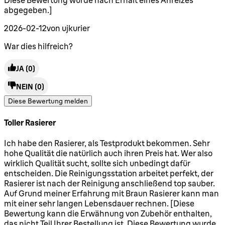
Diese Bewertung wurde nach Erhalt eines Anreizes
abgegeben.]
2026-02-12
von ujkurier
War dies hilfreich?
JA
(0)
NEIN
(0)
Diese Bewertung melden
Toller Rasierer
4 Sterne von maximal 5
Ich habe den Rasierer, als Testprodukt bekommen. Sehr
hohe Qualität die natürlich auch ihren Preis hat. Wer also
wirklich Qualität sucht, sollte sich unbedingt dafür
entscheiden. Die Reinigungsstation arbeitet perfekt, der
Rasierer ist nach der Reinigung anschließend top sauber.
Auf Grund meiner Erfahrung mit Braun Rasierer kann man
mit einer sehr langen Lebensdauer rechnen. [Diese
Bewertung kann die Erwähnung von Zubehör enthalten,
das nicht Teil Ihrer Bestellung ist. Diese Bewertung wurde