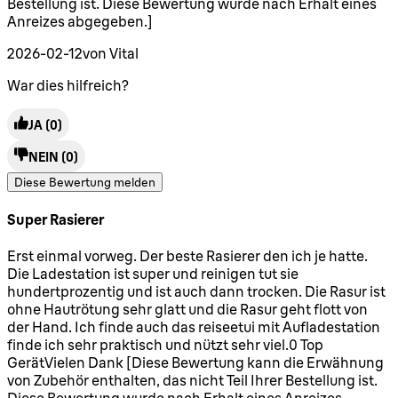
Bestellung ist. Diese Bewertung wurde nach Erhalt eines
Anreizes abgegeben.]
2026-02-12
von Vital
War dies hilfreich?
JA
(0)
NEIN
(0)
Diese Bewertung melden
Super Rasierer
5 Sterne von maximal 5
Erst einmal vorweg. Der beste Rasierer den ich je hatte.
Die Ladestation ist super und reinigen tut sie
hundertprozentig und ist auch dann trocken. Die Rasur ist
ohne Hautrötung sehr glatt und die Rasur geht flott von
der Hand. Ich finde auch das reiseetui mit Aufladestation
finde ich sehr praktisch und nützt sehr viel.0 Top
GerätVielen Dank [Diese Bewertung kann die Erwähnung
von Zubehör enthalten, das nicht Teil Ihrer Bestellung ist.