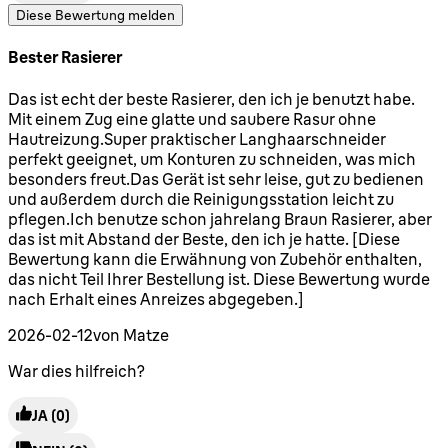
Diese Bewertung melden
Bester Rasierer
5 Sterne von maximal 5
Das ist echt der beste Rasierer, den ich je benutzt habe.
Mit einem Zug eine glatte und saubere Rasur ohne
Hautreizung.Super praktischer Langhaarschneider
perfekt geeignet, um Konturen zu schneiden, was mich
besonders freut.Das Gerät ist sehr leise, gut zu bedienen
und außerdem durch die Reinigungsstation leicht zu
pflegen.Ich benutze schon jahrelang Braun Rasierer, aber
das ist mit Abstand der Beste, den ich je hatte. [Diese
Bewertung kann die Erwähnung von Zubehör enthalten,
das nicht Teil Ihrer Bestellung ist. Diese Bewertung wurde
nach Erhalt eines Anreizes abgegeben.]
2026-02-12
von Matze
War dies hilfreich?
JA
(0)