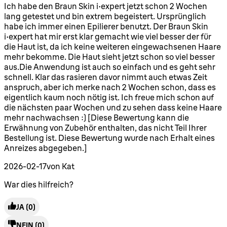
5 Sterne von maximal 5
Ich habe den Braun Skin i·expert jetzt schon 2 Wochen
lang getestet und bin extrem begeistert. Ursprünglich
habe ich immer einen Epilierer benutzt. Der Braun Skin
i·expert hat mir erst klar gemacht wie viel besser der für
die Haut ist, da ich keine weiteren eingewachsenen Haare
mehr bekomme. Die Haut sieht jetzt schon so viel besser
aus.Die Anwendung ist auch so einfach und es geht sehr
schnell. Klar das rasieren davor nimmt auch etwas Zeit
anspruch, aber ich merke nach 2 Wochen schon, dass es
eigentlich kaum noch nötig ist. Ich freue mich schon auf
die nächsten paar Wochen und zu sehen dass keine Haare
mehr nachwachsen :) [Diese Bewertung kann die
Erwähnung von Zubehör enthalten, das nicht Teil Ihrer
Bestellung ist. Diese Bewertung wurde nach Erhalt eines
Anreizes abgegeben.]
2026-02-17
von Kat
War dies hilfreich?
JA
(0)
NEIN
(0)