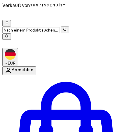
Verkauft von
•
EUR
Anmelden
Kontomenü aufrufen