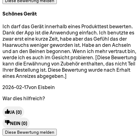
Diese Bewertung melden
Schönes Gerät
5 Sterne von maximal 5
Ich darf das Gerät innerhalb eines Produkttest bewerten.
Dank der App ist die Anwendung einfach. Ich benutzte es
zwar erst eine kurze Zeit, habe aber das Gefühl das der
Haarwuchs weniger geworden ist. Habe an den Achseln
und an den Beinen begonnen. Wenn ich mehr vertraut bin,
werde ich es auch im Gesicht probieren. [Diese Bewertung
kann die Erwähnung von Zubehör enthalten, das nicht Teil
Ihrer Bestellung ist. Diese Bewertung wurde nach Erhalt
eines Anreizes abgegeben.]
2026-02-17
von Eisbein
War dies hilfreich?
JA
(0)
NEIN
(0)
Diese Bewertung melden