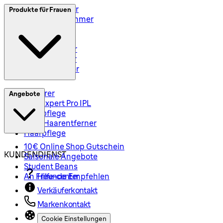
Elektrorasierer
Produkte für Frauen
Styler und Trimmer
Barttrimmer
Rasiersets
Rasierzubehör
Body Groomer
Haarschneider
Epilierer
Angebote
Silk-Expert Pro IPL
Hautpflege
Mini-Haarentferner
Haarpflege
10€ Online Shop Gutschein
KUNDENDIENST
Saisonale Angebote
Student Beans
An Freunde Empfehlen
Hilfe-center
Verkäuferkontakt
Markenkontakt
Cookie Einstellungen