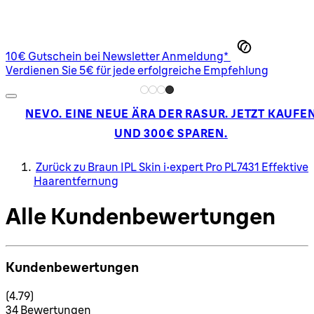
10€ Gutschein bei Newsletter Anmeldung*
Verdienen Sie 5€ für jede erfolgreiche Empfehlung
NEVO. EINE NEUE ÄRA DER RASUR. JETZT KAUFE
UND 300€ SPAREN.
Zurück zu Braun IPL Skin i·expert Pro PL7431 Effektive
Haarentfernung
Alle Kundenbewertungen
Kundenbewertungen
4.79 Sterne von maximal 5
(
4.79
)
34 Bewertungen