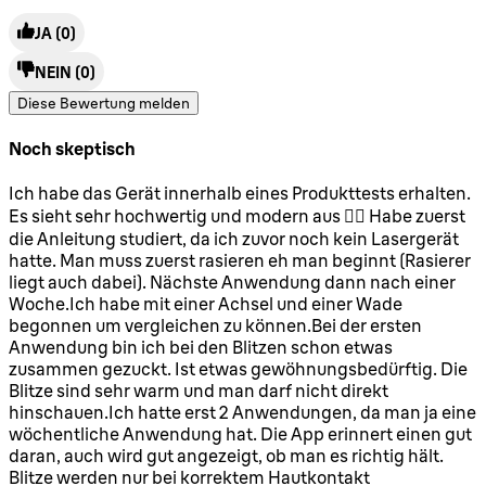
JA
(0)
NEIN
(0)
Diese Bewertung melden
Noch skeptisch
3 Sterne von maximal 5
Ich habe das Gerät innerhalb eines Produkttests erhalten.
Es sieht sehr hochwertig und modern aus 👍🏻 Habe zuerst
die Anleitung studiert, da ich zuvor noch kein Lasergerät
hatte. Man muss zuerst rasieren eh man beginnt (Rasierer
liegt auch dabei). Nächste Anwendung dann nach einer
Woche.Ich habe mit einer Achsel und einer Wade
begonnen um vergleichen zu können.Bei der ersten
Anwendung bin ich bei den Blitzen schon etwas
zusammen gezuckt. Ist etwas gewöhnungsbedürftig. Die
Blitze sind sehr warm und man darf nicht direkt
hinschauen.Ich hatte erst 2 Anwendungen, da man ja eine
wöchentliche Anwendung hat. Die App erinnert einen gut
daran, auch wird gut angezeigt, ob man es richtig hält.
Blitze werden nur bei korrektem Hautkontakt