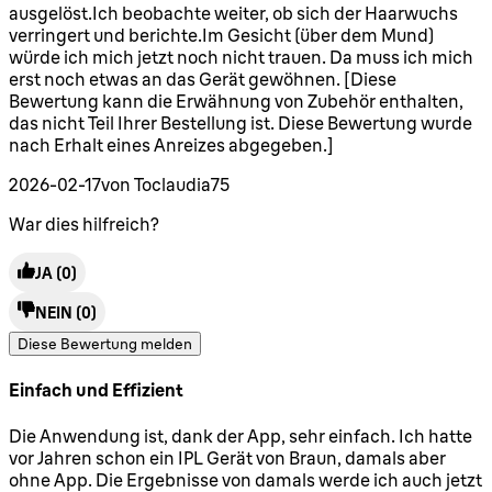
ausgelöst.Ich beobachte weiter, ob sich der Haarwuchs
verringert und berichte.Im Gesicht (über dem Mund)
würde ich mich jetzt noch nicht trauen. Da muss ich mich
erst noch etwas an das Gerät gewöhnen. [Diese
Bewertung kann die Erwähnung von Zubehör enthalten,
das nicht Teil Ihrer Bestellung ist. Diese Bewertung wurde
nach Erhalt eines Anreizes abgegeben.]
2026-02-17
von Toclaudia75
War dies hilfreich?
JA
(0)
NEIN
(0)
Diese Bewertung melden
Einfach und Effizient
5 Sterne von maximal 5
Die Anwendung ist, dank der App, sehr einfach. Ich hatte
vor Jahren schon ein IPL Gerät von Braun, damals aber
ohne App. Die Ergebnisse von damals werde ich auch jetzt