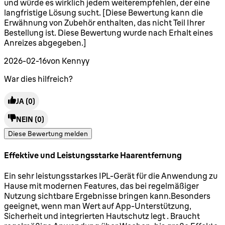
und würde es wirklich jedem weiterempfehlen, der eine
langfristige Lösung sucht. [Diese Bewertung kann die
Erwähnung von Zubehör enthalten, das nicht Teil Ihrer
Bestellung ist. Diese Bewertung wurde nach Erhalt eines
Anreizes abgegeben.]
2026-02-16
von Kennyy
War dies hilfreich?
JA
(0)
NEIN
(0)
Diese Bewertung melden
Effektive und Leistungsstarke Haarentfernung
4 Sterne von maximal 5
Ein sehr leistungsstarkes IPL-Gerät für die Anwendung zu
Hause mit modernen Features, das bei regelmäßiger
Nutzung sichtbare Ergebnisse bringen kann.Besonders
geeignet, wenn man Wert auf App-Unterstützung,
Sicherheit und integrierten Hautschutz legt . Braucht