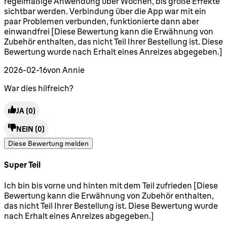
regelmäßige Anwendung über Wochen, bis große Effekte
sichtbar werden. Verbindung über die App war mit ein
paar Problemen verbunden, funktionierte dann aber
einwandfrei [Diese Bewertung kann die Erwähnung von
Zubehör enthalten, das nicht Teil Ihrer Bestellung ist. Diese
Bewertung wurde nach Erhalt eines Anreizes abgegeben.]
2026-02-16
von Annie
War dies hilfreich?
JA
(0)
NEIN
(0)
Diese Bewertung melden
Super Teil
5 Sterne von maximal 5
Ich bin bis vorne und hinten mit dem Teil zufrieden [Diese
Bewertung kann die Erwähnung von Zubehör enthalten,
das nicht Teil Ihrer Bestellung ist. Diese Bewertung wurde
nach Erhalt eines Anreizes abgegeben.]