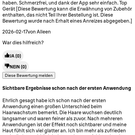
haben. Schmerzfrei, und dank der App sehr einfach. Top
Gerät [Diese Bewertung kann die Erwähnung von Zubehör
enthalten, das nicht Teil Ihrer Bestellung ist. Diese
Bewertung wurde nach Erhalt eines Anreizes abgegeben.]
2026-02-17
von Alleen
War dies hilfreich?
JA
(0)
NEIN
(0)
Diese Bewertung melden
Sichtbare Ergebnisse schon nach der ersten Anwendung
5 Sterne von maximal 5
Ehrlich gesagt habe ich schon nach der ersten
Anwendung einen großen Unterschied beim
Haarwachstum bemerkt. Die Haare wuchsen deutlich
langsamer und waren feiner als zuvor. Nach mehreren
Anwendungen ist der Effekt noch sichtbarer und meine
Haut fühlt sich viel glatter an. Ich bin mehr als zufrieden