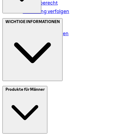
Rückgaberecht
Bestellung verfolgen
Datenschutz (DE)
WICHTIGE INFORMATIONEN
Datenschutz (AT)
Geschäftsbedingungen
Meine Daten (DE)
Meine Daten (AT)
SplitIt
Produkte für Männer
Klarna
Impressum