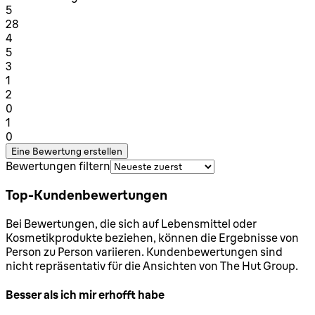
1 Sterne von maximal 1
5
28
1 Sterne von maximal 1
4
5
1 Sterne von maximal 1
3
1
1 Sterne von maximal 1
2
0
1 Sterne von maximal 1
1
0
Eine Bewertung erstellen
Bewertungen filtern
Top-Kundenbewertungen
Bei Bewertungen, die sich auf Lebensmittel oder
Kosmetikprodukte beziehen, können die Ergebnisse von
Person zu Person variieren. Kundenbewertungen sind
nicht repräsentativ für die Ansichten von The Hut Group.
Besser als ich mir erhofft habe