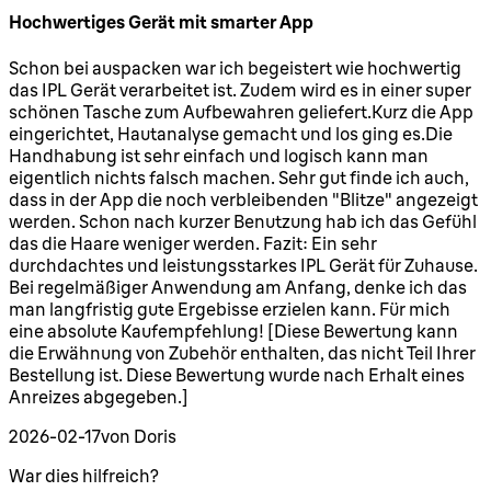
Hochwertiges Gerät mit smarter App
5 Sterne von maximal 5
Schon bei auspacken war ich begeistert wie hochwertig
das IPL Gerät verarbeitet ist. Zudem wird es in einer super
schönen Tasche zum Aufbewahren geliefert.Kurz die App
eingerichtet, Hautanalyse gemacht und los ging es.Die
Handhabung ist sehr einfach und logisch kann man
eigentlich nichts falsch machen. Sehr gut finde ich auch,
dass in der App die noch verbleibenden "Blitze" angezeigt
werden. Schon nach kurzer Benutzung hab ich das Gefühl
das die Haare weniger werden. Fazit: Ein sehr
durchdachtes und leistungsstarkes IPL Gerät für Zuhause.
Bei regelmäßiger Anwendung am Anfang, denke ich das
man langfristig gute Ergebisse erzielen kann. Für mich
eine absolute Kaufempfehlung! [Diese Bewertung kann
die Erwähnung von Zubehör enthalten, das nicht Teil Ihrer
Bestellung ist. Diese Bewertung wurde nach Erhalt eines
Anreizes abgegeben.]
2026-02-17
von Doris
War dies hilfreich?