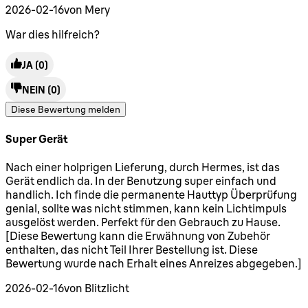
2026-02-16
von Mery
War dies hilfreich?
JA
(0)
NEIN
(0)
Diese Bewertung melden
Super Gerät
5 Sterne von maximal 5
Nach einer holprigen Lieferung, durch Hermes, ist das
Gerät endlich da. In der Benutzung super einfach und
handlich. Ich finde die permanente Hauttyp Überprüfung
genial, sollte was nicht stimmen, kann kein Lichtimpuls
ausgelöst werden. Perfekt für den Gebrauch zu Hause.
[Diese Bewertung kann die Erwähnung von Zubehör
enthalten, das nicht Teil Ihrer Bestellung ist. Diese
Bewertung wurde nach Erhalt eines Anreizes abgegeben.]
2026-02-16
von Blitzlicht