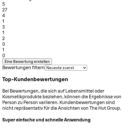
1 Sterne von maximal 1
5
27
1 Sterne von maximal 1
4
1
1 Sterne von maximal 1
3
1
1 Sterne von maximal 1
2
0
1 Sterne von maximal 1
1
0
Eine Bewertung erstellen
Bewertungen filtern
Top-Kundenbewertungen
Bei Bewertungen, die sich auf Lebensmittel oder
Kosmetikprodukte beziehen, können die Ergebnisse von
Person zu Person variieren. Kundenbewertungen sind
nicht repräsentativ für die Ansichten von The Hut Group.
Super einfache und schnelle Anwendung