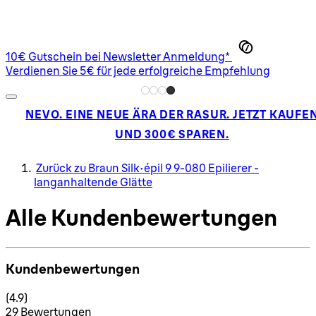
10€ Gutschein bei Newsletter Anmeldung*
Verdienen Sie 5€ für jede erfolgreiche Empfehlung
NEVO. EINE NEUE ÄRA DER RASUR. JETZT KAUFE
UND 300€ SPAREN.
Zurück zu Braun Silk-épil 9 9-080 Epilierer -
langanhaltende Glätte
Alle Kundenbewertungen
Kundenbewertungen
4.9 Sterne von maximal 5
(
4.9
)
29 Bewertungen