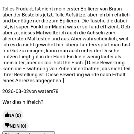
5 Sterne von maximal 5
Tolles Produkt. Ist nicht mein erster Epilierer von Braun
aber der Beste bis jetzt. Tolle Aufsätze, aber ich bin ehrlich
und benötige nur die zum Epilieren. Die Tasche die dabei
ist, ist super. Funktion:Macht was er soll und effizient. Geb
aber zu, dieses Mal wollte ich auch die Achseln zum
allerersten Mal testen und aus. Aber wahrscheinlich, weil
ich es da nicht gewohnt bin, überall anders spürt man fast
nix.Gut zu reinigen, kann man auch unter der Dusche
nutzen.Liegt gut in der Hand.Ein klein wenig lauter als
mein alter, aber ok.Top, holt Ihn Euch. [Diese Bewertung
kann die Erwähnung von Zubehör enthalten, das nicht Teil
Ihrer Bestellung ist. Diese Bewertung wurde nach Erhalt
eines Anreizes abgegeben.]
2026-03-02
von waters78
War dies hilfreich?
JA
(0)
NEIN
(0)