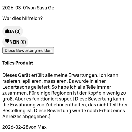
2026-03-01
von Sasa Ge
War dies hilfreich?
JA
(0)
NEIN
(0)
Diese Bewertung melden
Tolles Produkt
5 Sterne von maximal 5
Dieses Gerät erfüllt alle meine Erwartungen. Ich kann
rasieren, epilieren, massieren. Es wurde in einer
Ledertasche geliefert. So habe ich alle Teile immer
zusammen. Für einige Regionen ist der Kopf ein wenig zu
groß. Aber es funktioniert super. [Diese Bewertung kann
die Erwähnung von Zubehör enthalten, das nicht Teil Ihrer
Bestellung ist. Diese Bewertung wurde nach Erhalt eines
Anreizes abgegeben.]
2026-02-28
von Max