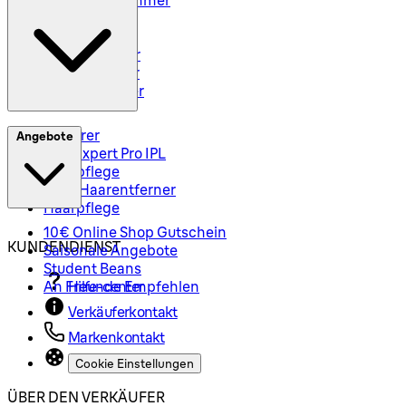
Barttrimmer
Rasiersets
Rasierzubehör
Body Groomer
Haarschneider
Epilierer
Angebote
Silk-Expert Pro IPL
Hautpflege
Mini-Haarentferner
Haarpflege
10€ Online Shop Gutschein
KUNDENDIENST
Saisonale Angebote
Student Beans
An Freunde Empfehlen
Hilfe-center
Verkäuferkontakt
Markenkontakt
Cookie Einstellungen
ÜBER DEN VERKÄUFER