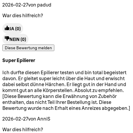
2026-02-27
von padud
War dies hilfreich?
JA
(0)
NEIN
(0)
Diese Bewertung melden
Super Epilierer
5 Sterne von maximal 5
Ich durfte diesen Epilierer testen und bin total begeistert
davon. Er gleitet super leicht über die Haut und erwischt
dabei selbst dünne Härchen. Er liegt gut in der Hand und
kommt gut an alle Körperstellen. Absolut zu empfehlen.
[Diese Bewertung kann die Erwähnung von Zubehör
enthalten, das nicht Teil Ihrer Bestellung ist. Diese
Bewertung wurde nach Erhalt eines Anreizes abgegeben.]
2026-02-27
von AnniS
War dies hilfreich?