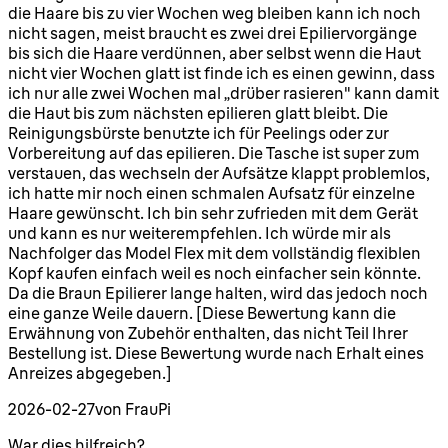
die Haare bis zu vier Wochen weg bleiben kann ich noch
nicht sagen, meist braucht es zwei drei Epiliervorgänge
bis sich die Haare verdünnen, aber selbst wenn die Haut
nicht vier Wochen glatt ist finde ich es einen gewinn, dass
ich nur alle zwei Wochen mal „drüber rasieren" kann damit
die Haut bis zum nächsten epilieren glatt bleibt. Die
Reinigungsbürste benutzte ich für Peelings oder zur
Vorbereitung auf das epilieren. Die Tasche ist super zum
verstauen, das wechseln der Aufsätze klappt problemlos,
ich hatte mir noch einen schmalen Aufsatz für einzelne
Haare gewünscht. Ich bin sehr zufrieden mit dem Gerät
und kann es nur weiterempfehlen. Ich würde mir als
Nachfolger das Model Flex mit dem vollständig flexiblen
Kopf kaufen einfach weil es noch einfacher sein könnte.
Da die Braun Epilierer lange halten, wird das jedoch noch
eine ganze Weile dauern. [Diese Bewertung kann die
Erwähnung von Zubehör enthalten, das nicht Teil Ihrer
Bestellung ist. Diese Bewertung wurde nach Erhalt eines
Anreizes abgegeben.]
2026-02-27
von FrauPi
War dies hilfreich?