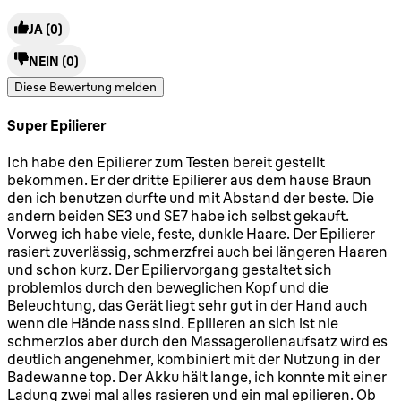
JA
(0)
NEIN
(0)
Diese Bewertung melden
Super Epilierer
5 Sterne von maximal 5
Ich habe den Epilierer zum Testen bereit gestellt
bekommen. Er der dritte Epilierer aus dem hause Braun
den ich benutzen durfte und mit Abstand der beste. Die
andern beiden SE3 und SE7 habe ich selbst gekauft.
Vorweg ich habe viele, feste, dunkle Haare. Der Epilierer
rasiert zuverlässig, schmerzfrei auch bei längeren Haaren
und schon kurz. Der Epiliervorgang gestaltet sich
problemlos durch den beweglichen Kopf und die
Beleuchtung, das Gerät liegt sehr gut in der Hand auch
wenn die Hände nass sind. Epilieren an sich ist nie
schmerzlos aber durch den Massagerollenaufsatz wird es
deutlich angenehmer, kombiniert mit der Nutzung in der
Badewanne top. Der Akku hält lange, ich konnte mit einer
Ladung zwei mal alles rasieren und ein mal epilieren. Ob