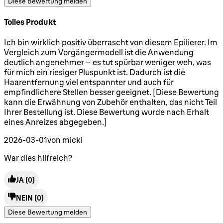
Diese Bewertung melden
Tolles Produkt
5 Sterne von maximal 5
Ich bin wirklich positiv überrascht von diesem Epilierer. Im
Vergleich zum Vorgängermodell ist die Anwendung
deutlich angenehmer – es tut spürbar weniger weh, was
für mich ein riesiger Pluspunkt ist. Dadurch ist die
Haarentfernung viel entspannter und auch für
empfindlichere Stellen besser geeignet. [Diese Bewertung
kann die Erwähnung von Zubehör enthalten, das nicht Teil
Ihrer Bestellung ist. Diese Bewertung wurde nach Erhalt
eines Anreizes abgegeben.]
2026-03-01
von micki
War dies hilfreich?
JA
(0)
NEIN
(0)
Diese Bewertung melden