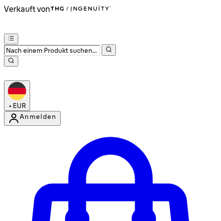
Verkauft von
•
EUR
Anmelden
Kontomenü aufrufen