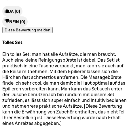
JA
(0)
NEIN
(0)
Diese Bewertung melden
Tolles Set
5 Sterne von maximal 5
Ein tolles Set: man hat alle Aufsätze, die man braucht.
Auch eine kleine Reinigungsbürste ist dabei. Das Set ist
praktisch in eine Tasche verpackt, man kann sie auch auf
die Reise mitnehmen. Mit dem Epilierer lassen sich die
Härchen fast schmerzlos entfernen. Die Massagebürste
finde ich sehr cool, da man damit die Haut optimal auf das
Epilieren vorbereiten kann. Man kann das Set auch unter
der Dusche benutzen.Ich bin rundum mit diesem Set
zufrieden, es lässt sich super einfach und intuitiv bedienen
und hat mehrere praktische Aufsätze. [Diese Bewertung
kann die Erwähnung von Zubehör enthalten, das nicht Teil
Ihrer Bestellung ist. Diese Bewertung wurde nach Erhalt
eines Anreizes abgegeben.]