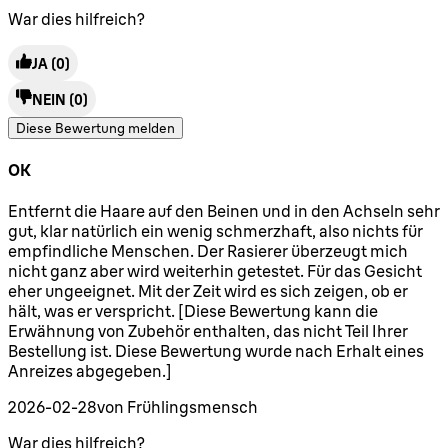
War dies hilfreich?
JA
(0)
NEIN
(0)
Diese Bewertung melden
OK
3 Sterne von maximal 5
Entfernt die Haare auf den Beinen und in den Achseln sehr
gut, klar natürlich ein wenig schmerzhaft, also nichts für
empfindliche Menschen. Der Rasierer überzeugt mich
nicht ganz aber wird weiterhin getestet. Für das Gesicht
eher ungeeignet. Mit der Zeit wird es sich zeigen, ob er
hält, was er verspricht. [Diese Bewertung kann die
Erwähnung von Zubehör enthalten, das nicht Teil Ihrer
Bestellung ist. Diese Bewertung wurde nach Erhalt eines
Anreizes abgegeben.]
2026-02-28
von Frühlingsmensch
War dies hilfreich?