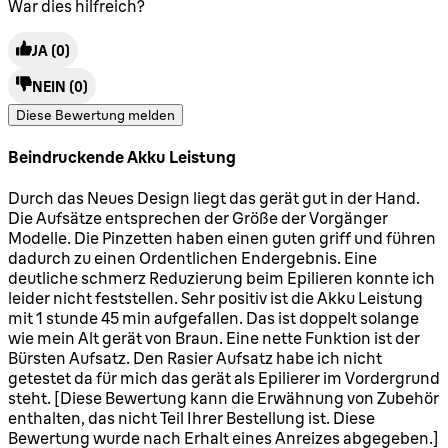
War dies hilfreich?
JA
(0)
NEIN
(0)
Diese Bewertung melden
Beindruckende Akku Leistung
5 Sterne von maximal 5
Durch das Neues Design liegt das gerät gut in der Hand.
Die Aufsätze entsprechen der Größe der Vorgänger
Modelle. Die Pinzetten haben einen guten griff und führen
dadurch zu einen Ordentlichen Endergebnis. Eine
deutliche schmerz Reduzierung beim Epilieren konnte ich
leider nicht feststellen. Sehr positiv ist die Akku Leistung
mit 1 stunde 45 min aufgefallen. Das ist doppelt solange
wie mein Alt gerät von Braun. Eine nette Funktion ist der
Bürsten Aufsatz. Den Rasier Aufsatz habe ich nicht
getestet da für mich das gerät als Epilierer im Vordergrund
steht. [Diese Bewertung kann die Erwähnung von Zubehör
enthalten, das nicht Teil Ihrer Bestellung ist. Diese
Bewertung wurde nach Erhalt eines Anreizes abgegeben.]