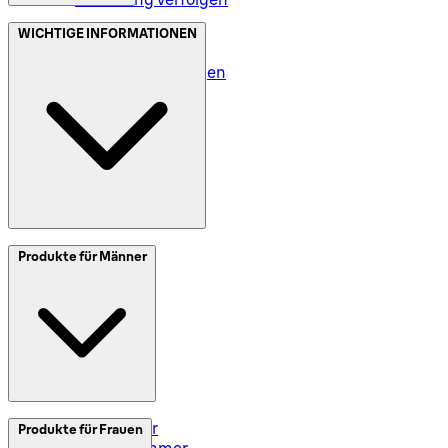
Datenschutz (DE)
WICHTIGE INFORMATIONEN
Datenschutz (AT)
Geschäftsbedingungen
Meine Daten (DE)
Meine Daten (AT)
SplitIt
Produkte für Männer
Klarna
Impressum
Elektrorasierer
Produkte für Frauen
Styler und Trimmer