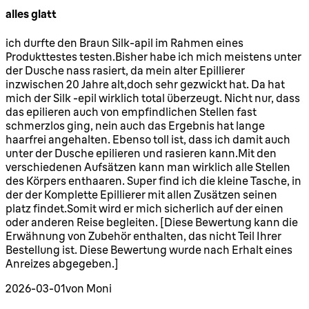
alles glatt
5 Sterne von maximal 5
ich durfte den Braun Silk-apil im Rahmen eines
Produkttestes testen.Bisher habe ich mich meistens unter
der Dusche nass rasiert, da mein alter Epillierer
inzwischen 20 Jahre alt,doch sehr gezwickt hat. Da hat
mich der Silk -epil wirklich total überzeugt. Nicht nur, dass
das epilieren auch von empfindlichen Stellen fast
schmerzlos ging, nein auch das Ergebnis hat lange
haarfrei angehalten. Ebenso toll ist, dass ich damit auch
unter der Dusche epilieren und rasieren kann.Mit den
verschiedenen Aufsätzen kann man wirklich alle Stellen
des Körpers enthaaren. Super find ich die kleine Tasche, in
der der Komplette Epillierer mit allen Zusätzen seinen
platz findet.Somit wird er mich sicherlich auf der einen
oder anderen Reise begleiten. [Diese Bewertung kann die
Erwähnung von Zubehör enthalten, das nicht Teil Ihrer
Bestellung ist. Diese Bewertung wurde nach Erhalt eines
Anreizes abgegeben.]
2026-03-01
von Moni