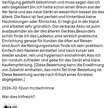
Verfügung gestellt bekommen und muss sagen das ich
sehr begeistert bin.Ich hatte schon einen Braun aus der
9er Serie und das neue Gerät ist wesentlich besser als das
ältere. Die Rasur ist fast perfekt und hinterlässt keine
Hautreizungen oder Ähnliches. Er liegt gut in der Hand
und arbeitet sehr gründlich. Der verbaute Akku ist auch
ausdauernder als der des älteren Gerätes.Besonders
schön finde ich das Ladeetui, eine wirklich praktische
Einrichtung gerade für Kunden die öfter auf Reisen
sind.Auch die Reinigungsstation finde ich sehr praktisch.
Einfach den Rasierer einstellen und nach kurzer zeit
wieder sauber, rein und hygienisch entnehmen.Also ich
bin rundum zufrieden und gebe für das Gerät eine klare
Kaufempfehlung. [Diese Bewertung kann die Erwähnung
von Zubehör enthalten, das nicht Teil Ihrer Bestellung ist.
Diese Bewertung wurde nach Erhalt eines Anreizes
abgegeben.]
2026-02-12
von mcdachrinne
War dies hilfreich?
JA
(0)