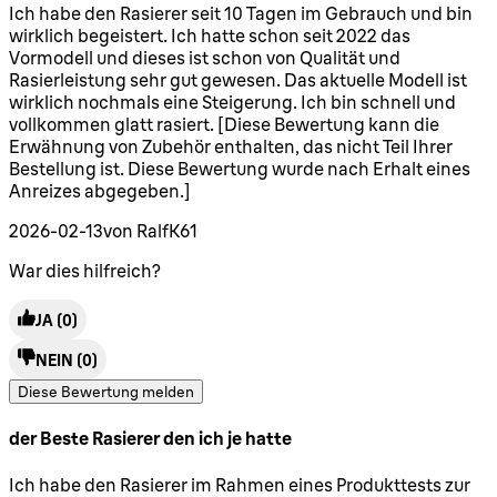
5 Sterne von maximal 5
Ich habe den Rasierer seit 10 Tagen im Gebrauch und bin
wirklich begeistert. Ich hatte schon seit 2022 das
Vormodell und dieses ist schon von Qualität und
Rasierleistung sehr gut gewesen. Das aktuelle Modell ist
wirklich nochmals eine Steigerung. Ich bin schnell und
vollkommen glatt rasiert. [Diese Bewertung kann die
Erwähnung von Zubehör enthalten, das nicht Teil Ihrer
Bestellung ist. Diese Bewertung wurde nach Erhalt eines
Anreizes abgegeben.]
2026-02-13
von RalfK61
War dies hilfreich?
JA
(0)
NEIN
(0)
Diese Bewertung melden
der Beste Rasierer den ich je hatte
5 Sterne von maximal 5
Ich habe den Rasierer im Rahmen eines Produkttests zur