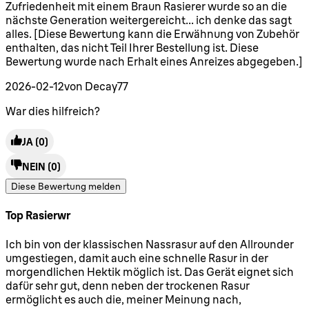
Zufriedenheit mit einem Braun Rasierer wurde so an die
nächste Generation weitergereicht... ich denke das sagt
alles. [Diese Bewertung kann die Erwähnung von Zubehör
enthalten, das nicht Teil Ihrer Bestellung ist. Diese
Bewertung wurde nach Erhalt eines Anreizes abgegeben.]
2026-02-12
von Decay77
War dies hilfreich?
JA
(0)
NEIN
(0)
Diese Bewertung melden
Top Rasierwr
5 Sterne von maximal 5
Ich bin von der klassischen Nassrasur auf den Allrounder
umgestiegen, damit auch eine schnelle Rasur in der
morgendlichen Hektik möglich ist. Das Gerät eignet sich
dafür sehr gut, denn neben der trockenen Rasur
ermöglicht es auch die, meiner Meinung nach,