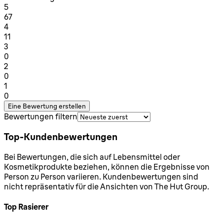
1 Sterne von maximal 1
5
67
1 Sterne von maximal 1
4
11
1 Sterne von maximal 1
3
0
1 Sterne von maximal 1
2
0
1 Sterne von maximal 1
1
0
Eine Bewertung erstellen
Bewertungen filtern
Top-Kundenbewertungen
Bei Bewertungen, die sich auf Lebensmittel oder
Kosmetikprodukte beziehen, können die Ergebnisse von
Person zu Person variieren. Kundenbewertungen sind
nicht repräsentativ für die Ansichten von The Hut Group.
Top Rasierer