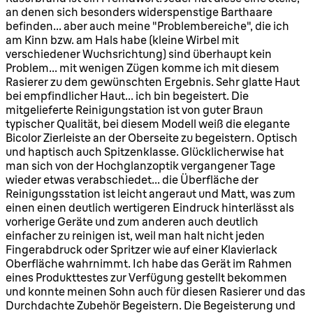
an denen sich besonders widerspenstige Barthaare
befinden... aber auch meine "Problembereiche", die ich
am Kinn bzw. am Hals habe (kleine Wirbel mit
verschiedener Wuchsrichtung) sind überhaupt kein
Problem... mit wenigen Zügen komme ich mit diesem
Rasierer zu dem gewünschten Ergebnis. Sehr glatte Haut
bei empfindlicher Haut... ich bin begeistert. Die
mitgelieferte Reinigungstation ist von guter Braun
typischer Qualität, bei diesem Modell weiß die elegante
Bicolor Zierleiste an der Oberseite zu begeistern. Optisch
und haptisch auch Spitzenklasse. Glücklicherwise hat
man sich von der Hochglanzoptik vergangener Tage
wieder etwas verabschiedet... die Überfläche der
Reinigungsstation ist leicht angeraut und Matt, was zum
einen einen deutlich wertigeren Eindruck hinterlässt als
vorherige Geräte und zum anderen auch deutlich
einfacher zu reinigen ist, weil man halt nicht jeden
Fingerabdruck oder Spritzer wie auf einer Klavierlack
Oberfläche wahrnimmt. Ich habe das Gerät im Rahmen
eines Produkttestes zur Verfügung gestellt bekommen
und konnte meinen Sohn auch für diesen Rasierer und das
Durchdachte Zubehör Begeistern. Die Begeisterung und