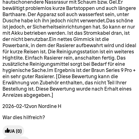
hautschonendere Nassrasur mit Schaum bzw. Gel.Er
bewältigt problemlos kurze Bartstoppen und auch längere
Barthaare. Der Apparaz soll auch wasserfest sein, unter
Dusche habe ich ihn jedoch nicht verwendet.Das schöne
ist jedoch, er Sicherheitseinrichtungen hat. So kann er nur
mit Akku betrieben werden. Ist das Stromkabel dran, ist
der nicht benutzbar.Ein nettes Gimmick ist die
Powerbank, in dem der Rasierer aufbewahrt wird und ideal
für kurze Reisen ist. Die Reinigungsstation ist ein weiteres
Hightlite. Einfach Rasierer rein, anschalten fertig. Das
zusätzliche Reinigungsmittel sorgt bei Bedarf für eine
hygienische Sache.Im Ergebnis ist der Braun Series 9 Pro +
ein sehr guter Rasierer. [Diese Bewertung kann die
Erwähnung von Zubehör enthalten, das nicht Teil Ihrer
Bestellung ist. Diese Bewertung wurde nach Erhalt eines
Anreizes abgegeben.]
2026-02-12
von Nordine H
War dies hilfreich?
JA
(0)