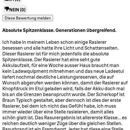
NEIN
(0)
Diese Bewertung melden
Absolute Spitzenklasse. Generationen übergreifend.
5 Sterne von maximal 5
Ich habe in meinem Leben schon einige Rasierer
besessen und alle hatte ihre Licht und Schattenseiten.
Dieser Rasierer ist für mich jedenfalls die absolute
Spitzenklasse. Der Rasierer hat eine seht gute
Akkulaufzeit, für eine Woche ausser Haus braucht man
kein Ladewquipment mitnehmen und das neue Ladeetui
liefert nochmal deutliche Leistungsreserven, die auf
Wunsch abgerufen werden können, damit der Rasierer auf
Knopfdruck im Etui geladen wird, falls der Akku doch mal
bis an die Grenzen beansprucht wurde. Der Scherkopf ist
Braun Typisch gestaltet, aber dennoch ist dies der erste
Rasierer, bei dem ich nicht das Gefühl habe, ich muss
immer wieder über eine Stelle rasieieren, damit alles
schön glatt ist. Das Rasurergebnis ist allererste Klasse... es
reichen deutlich weniger Züge über die gleichen Stellen.
Rasurbrand ist ein Fremdwort. Jeder hat diese eine Stelle,