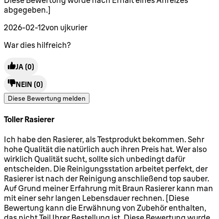
Diese Bewertung wurde nach Erhalt eines Anreizes
abgegeben.]
2026-02-12
von ujkurier
War dies hilfreich?
JA
(0)
NEIN
(0)
Diese Bewertung melden
Toller Rasierer
4 Sterne von maximal 5
Ich habe den Rasierer, als Testprodukt bekommen. Sehr
hohe Qualität die natürlich auch ihren Preis hat. Wer also
wirklich Qualität sucht, sollte sich unbedingt dafür
entscheiden. Die Reinigungsstation arbeitet perfekt, der
Rasierer ist nach der Reinigung anschließend top sauber.
Auf Grund meiner Erfahrung mit Braun Rasierer kann man
mit einer sehr langen Lebensdauer rechnen. [Diese
Bewertung kann die Erwähnung von Zubehör enthalten,
das nicht Teil Ihrer Bestellung ist. Diese Bewertung wurde