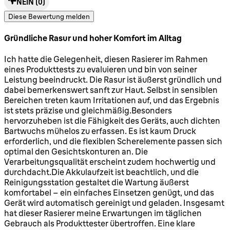
NEIN
(0)
Diese Bewertung melden
Gründliche Rasur und hoher Komfort im Alltag
5 Sterne von maximal 5
Ich hatte die Gelegenheit, diesen Rasierer im Rahmen
eines Produkttests zu evaluieren und bin von seiner
Leistung beeindruckt. Die Rasur ist äußerst gründlich und
dabei bemerkenswert sanft zur Haut. Selbst in sensiblen
Bereichen treten kaum Irritationen auf, und das Ergebnis
ist stets präzise und gleichmäßig.Besonders
hervorzuheben ist die Fähigkeit des Geräts, auch dichten
Bartwuchs mühelos zu erfassen. Es ist kaum Druck
erforderlich, und die flexiblen Scherelemente passen sich
optimal den Gesichtskonturen an. Die
Verarbeitungsqualität erscheint zudem hochwertig und
durchdacht.Die Akkulaufzeit ist beachtlich, und die
Reinigungsstation gestaltet die Wartung äußerst
komfortabel – ein einfaches Einsetzen genügt, und das
Gerät wird automatisch gereinigt und geladen. Insgesamt
hat dieser Rasierer meine Erwartungen im täglichen
Gebrauch als Produkttester übertroffen. Eine klare