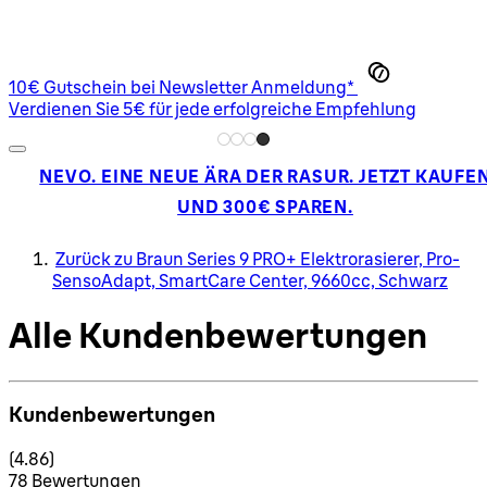
10€ Gutschein bei Newsletter Anmeldung*
Verdienen Sie 5€ für jede erfolgreiche Empfehlung
NEVO. EINE NEUE ÄRA DER RASUR. JETZT KAUFE
UND 300€ SPAREN.
Zurück zu Braun Series 9 PRO+ Elektrorasierer, Pro-
SensoAdapt, SmartCare Center, 9660cc, Schwarz
Alle Kundenbewertungen
Kundenbewertungen
4.86 Sterne von maximal 5
(
4.86
)
78 Bewertungen