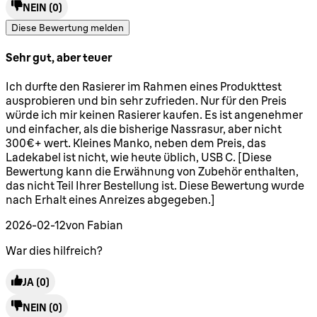
NEIN
(0)
Diese Bewertung melden
Sehr gut, aber teuer
4 Sterne von maximal 5
Ich durfte den Rasierer im Rahmen eines Produkttest
ausprobieren und bin sehr zufrieden. Nur für den Preis
würde ich mir keinen Rasierer kaufen. Es ist angenehmer
und einfacher, als die bisherige Nassrasur, aber nicht
300€+ wert. Kleines Manko, neben dem Preis, das
Ladekabel ist nicht, wie heute üblich, USB C. [Diese
Bewertung kann die Erwähnung von Zubehör enthalten,
das nicht Teil Ihrer Bestellung ist. Diese Bewertung wurde
nach Erhalt eines Anreizes abgegeben.]
2026-02-12
von Fabian
War dies hilfreich?
JA
(0)
NEIN
(0)