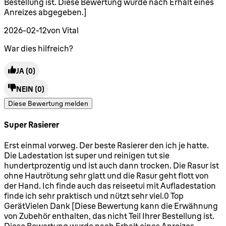
Bestellung ist. Diese Bewertung wurde nach Erhalt eines
Anreizes abgegeben.]
2026-02-12
von Vital
War dies hilfreich?
JA
(0)
NEIN
(0)
Diese Bewertung melden
Super Rasierer
5 Sterne von maximal 5
Erst einmal vorweg. Der beste Rasierer den ich je hatte.
Die Ladestation ist super und reinigen tut sie
hundertprozentig und ist auch dann trocken. Die Rasur ist
ohne Hautrötung sehr glatt und die Rasur geht flott von
der Hand. Ich finde auch das reiseetui mit Aufladestation
finde ich sehr praktisch und nützt sehr viel.0 Top
GerätVielen Dank [Diese Bewertung kann die Erwähnung
von Zubehör enthalten, das nicht Teil Ihrer Bestellung ist.