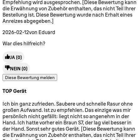
Empfehlung wird ausgesprochen. [Diese Bewertung kann
die Erwähnung von Zubehör enthalten, das nicht Teil Ihrer
Bestellung ist. Diese Bewertung wurde nach Erhalt eines
Anreizes abgegeben.]
2026-02-12
von Eduard
War dies hilfreich?
JA
(0)
NEIN
(0)
Diese Bewertung melden
TOP Gerät
5 Sterne von maximal 5
Ich bin ganz zufrieden. Saubere und schnelle Rasur ohne
großen Aufwand. Ist zu empfehlen. Das einzige was mir
persönlich nicht gefällt: liegt nicht so angenehm in der
Hand. Ich hatte vorher ein Braun S7, der lag viel besser in
der Hand. Sonst sehr gutes Gerät. [Diese Bewertung kann
die Erwähnung von Zubehör enthalten, das nicht Teil Ihrer