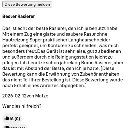
Diese Bewertung melden
Bester Rasierer
5 Sterne von maximal 5
Das ist echt der beste Rasierer, den ich je benutzt habe.
Mit einem Zug eine glatte und saubere Rasur ohne
Hautreizung.Super praktischer Langhaarschneider
perfekt geeignet, um Konturen zu schneiden, was mich
besonders freut.Das Gerät ist sehr leise, gut zu bedienen
und außerdem durch die Reinigungsstation leicht zu
pflegen.Ich benutze schon jahrelang Braun Rasierer, aber
das ist mit Abstand der Beste, den ich je hatte. [Diese
Bewertung kann die Erwähnung von Zubehör enthalten,
das nicht Teil Ihrer Bestellung ist. Diese Bewertung wurde
nach Erhalt eines Anreizes abgegeben.]
2026-02-12
von Matze
War dies hilfreich?
JA
(0)