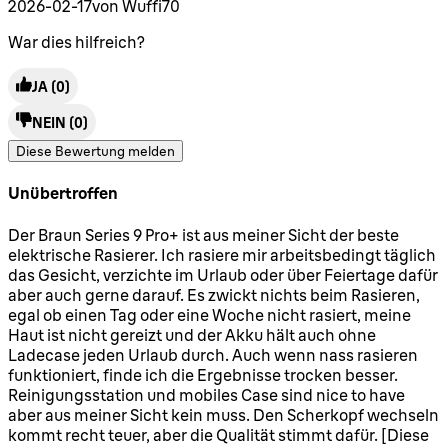
2026-02-17
von Wuffi70
War dies hilfreich?
JA
(0)
NEIN
(0)
Diese Bewertung melden
Unübertroffen
5 Sterne von maximal 5
Der Braun Series 9 Pro+ ist aus meiner Sicht der beste
elektrische Rasierer. Ich rasiere mir arbeitsbedingt täglich
das Gesicht, verzichte im Urlaub oder über Feiertage dafür
aber auch gerne darauf. Es zwickt nichts beim Rasieren,
egal ob einen Tag oder eine Woche nicht rasiert, meine
Haut ist nicht gereizt und der Akku hält auch ohne
Ladecase jeden Urlaub durch. Auch wenn nass rasieren
funktioniert, finde ich die Ergebnisse trocken besser.
Reinigungsstation und mobiles Case sind nice to have
aber aus meiner Sicht kein muss. Den Scherkopf wechseln
kommt recht teuer, aber die Qualität stimmt dafür. [Diese