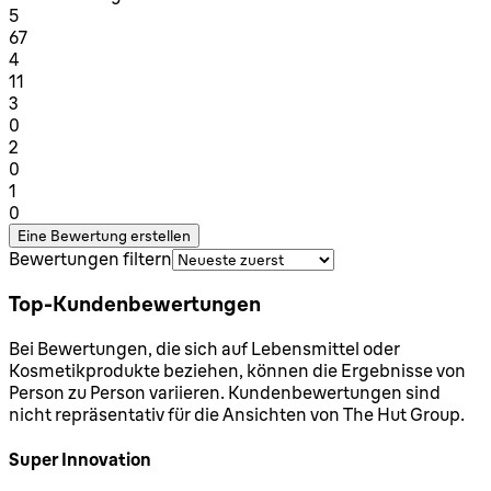
1 Sterne von maximal 1
5
67
1 Sterne von maximal 1
4
11
1 Sterne von maximal 1
3
0
1 Sterne von maximal 1
2
0
1 Sterne von maximal 1
1
0
Eine Bewertung erstellen
Bewertungen filtern
Top-Kundenbewertungen
Bei Bewertungen, die sich auf Lebensmittel oder
Kosmetikprodukte beziehen, können die Ergebnisse von
Person zu Person variieren. Kundenbewertungen sind
nicht repräsentativ für die Ansichten von The Hut Group.
Super Innovation