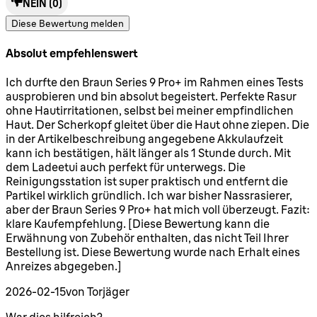
NEIN
(0)
Diese Bewertung melden
Absolut empfehlenswert
5 Sterne von maximal 5
Ich durfte den Braun Series 9 Pro+ im Rahmen eines Tests
ausprobieren und bin absolut begeistert. Perfekte Rasur
ohne Hautirritationen, selbst bei meiner empfindlichen
Haut. Der Scherkopf gleitet über die Haut ohne ziepen. Die
in der Artikelbeschreibung angegebene Akkulaufzeit
kann ich bestätigen, hält länger als 1 Stunde durch. Mit
dem Ladeetui auch perfekt für unterwegs. Die
Reinigungsstation ist super praktisch und entfernt die
Partikel wirklich gründlich. Ich war bisher Nassrasierer,
aber der Braun Series 9 Pro+ hat mich voll überzeugt. Fazit:
klare Kaufempfehlung. [Diese Bewertung kann die
Erwähnung von Zubehör enthalten, das nicht Teil Ihrer
Bestellung ist. Diese Bewertung wurde nach Erhalt eines
Anreizes abgegeben.]
2026-02-15
von Torjäger