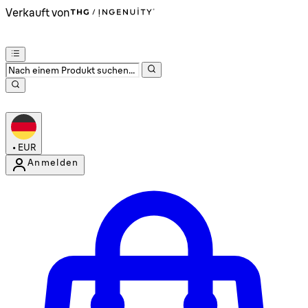
Verkauft von
•
EUR
Anmelden
Kontomenü aufrufen