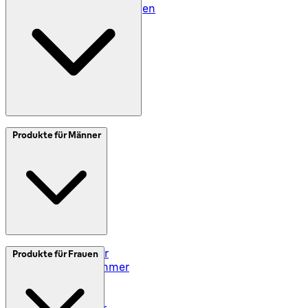
Geschäftsbedingungen
Meine Daten (DE)
Meine Daten (AT)
SplitIt
Produkte für Männer
Klarna
Impressum
Elektrorasierer
Produkte für Frauen
Styler und Trimmer
Barttrimmer
Rasiersets
Rasierzubehör