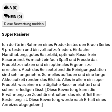
JA
(0)
NEIN
(0)
Diese Bewertung melden
Super Rasierer
5 Sterne von maximal 5
Ich durfte im Rahmen eines Produktestes den Braun Series
9 pro testen und bin voll auf zufrieden. Einfache
Handhabung, gutes Rasurbild, optimale Rasur, kein
Rasurbrand. Es macht einfach Spaß und Freude das
Produkt zu nutzen und ein optimales Ergebnis zu
erreichen. Auch das Reiseetui und die Reinigungsstation
sind sehr angenehm. Schnelles aufladen und eine lange
Akkulaufzeit runden das Bild ab. Alles in allem ein super
Produkt, was einem die tägliche Rasur erleichtert und
schnell erledigen lässt. [Diese Bewertung kann die
Erwähnung von Zubehör enthalten, das nicht Teil Ihrer
Bestellung ist. Diese Bewertung wurde nach Erhalt eines
Anreizes abgegeben.]