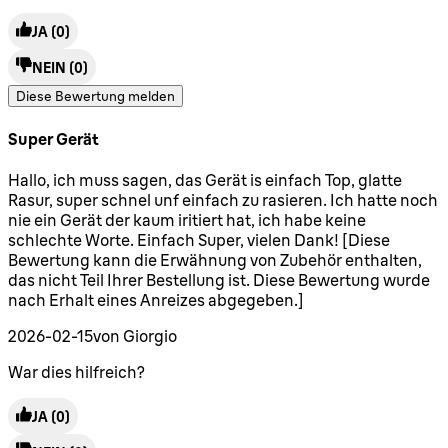
JA
(0)
NEIN
(0)
Diese Bewertung melden
Super Gerät
5 Sterne von maximal 5
Hallo, ich muss sagen, das Gerät is einfach Top, glatte
Rasur, super schnel unf einfach zu rasieren. Ich hatte noch
nie ein Gerät der kaum iritiert hat, ich habe keine
schlechte Worte. Einfach Super, vielen Dank! [Diese
Bewertung kann die Erwähnung von Zubehör enthalten,
das nicht Teil Ihrer Bestellung ist. Diese Bewertung wurde
nach Erhalt eines Anreizes abgegeben.]
2026-02-15
von Giorgio
War dies hilfreich?
JA
(0)