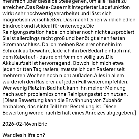
mehrfach über dieselbe Stelle gehen, um alle Haare zu
erreichen.Das Reise-Case mit integrierter Ladefunktion
wirkt sehr hochwertig verarbeitet und lässt sich
magnetisch verschließen. Das macht einen wirklich edlen
Eindruck und ist ideal für unterwegs.Die
Reinigungsstation habe ich bisher noch nicht ausprobiert.
Sie ist allerdings recht groß und benötigt einen festen
Stromanschluss. Da ich meinen Rasierer ohnehin im
Schrank aufbewahre, lade ich ihn bei Bedarf einfach mit
dem Kabel auf - das reicht für mich völlig aus.Die
Akkulaufzeit ist hervorragend. Obwohl ich mich etwa
jeden dritten Tag rasiere, musste ich den Rasierer seit
mehreren Wochen noch nicht aufladen.Alles in allem
würde ich den Rasierer auf jeden Fall weiterempfehlen.
Wer wenig Platz im Bad hat, kann ihn meiner Meinung
nach auch problemlos ohne Reinigungsstation nutzen.
[Diese Bewertung kann die Erwähnung von Zubehör
enthalten, das nicht Teil Ihrer Bestellung ist. Diese
Bewertung wurde nach Erhalt eines Anreizes abgegeben.]
2026-02-16
von Eric
War dies hilfreich?