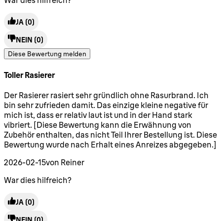
War dies hilfreich?
JA
(0)
NEIN
(0)
Diese Bewertung melden
Toller Rasierer
4 Sterne von maximal 5
Der Rasierer rasiert sehr gründlich ohne Rasurbrand. Ich
bin sehr zufrieden damit. Das einzige kleine negative für
mich ist, dass er relativ laut ist und in der Hand stark
vibriert. [Diese Bewertung kann die Erwähnung von
Zubehör enthalten, das nicht Teil Ihrer Bestellung ist. Diese
Bewertung wurde nach Erhalt eines Anreizes abgegeben.]
2026-02-15
von Reiner
War dies hilfreich?
JA
(0)
NEIN
(0)