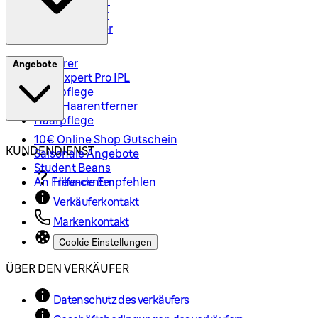
Body Groomer
Haarschneider
Epilierer
Angebote
Silk-Expert Pro IPL
Hautpflege
Mini-Haarentferner
Haarpflege
10€ Online Shop Gutschein
KUNDENDIENST
Saisonale Angebote
Student Beans
An Freunde Empfehlen
Hilfe-center
Verkäuferkontakt
Markenkontakt
Cookie Einstellungen
ÜBER DEN VERKÄUFER
Datenschutz des verkäufers