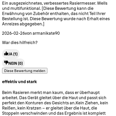
5 Sterne von maximal 5
Ein ausgezeichnetes, verbessertes Rasiermesser. Wells
und multifunktional. [Diese Bewertung kann die
Erwähnung von Zubehör enthalten, das nicht Teil Ihrer
Bestellung ist. Diese Bewertung wurde nach Erhalt eines
Anreizes abgegeben.]
2026-02-26
von armanikate90
War dies hilfreich?
JA
(1)
NEIN
(0)
Diese Bewertung melden
effektiv und stark
5 Sterne von maximal 5
Beim Rasieren merkt man kaum, dass er überhaupt
arbeitet. Das Gerät gleitet über die Haut und passt sich
perfekt den Konturen des Gesichts an.Kein Ziehen, kein
Reißen, kein Kratzen – er gleitet über die Haut, die
Stoppeln verschwinden und das Ergebnis ist komplett