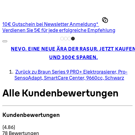
10€ Gutschein bei Newsletter Anmeldung*
Verdienen Sie 5€ für jede erfolgreiche Empfehlung
NEVO. EINE NEUE ÄRA DER RASUR. JETZT KAUFE
UND 300€ SPAREN.
Zurück zu Braun Series 9 PRO+ Elektrorasierer, Pro-
SensoAdapt, SmartCare Center, 9660cc, Schwarz
Alle Kundenbewertungen
Kundenbewertungen
4.86 Sterne von maximal 5
(
4.86
)
78 Bewertungen