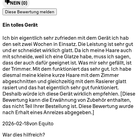
NEIN
(0)
Diese Bewertung melden
Ein tolles Gerät
5 Sterne von maximal 5
Ich bin eigentlich sehr zufrieden mit dem Gerät ich hab
den seit zwei Wochen in Einsatz. Die Leistung ist sehr gut
und er schneidet wirklich glatt. Da ich meine Haare auch
mit schneide, weil ich eine Glatze habe, muss ich sagen,
dass der auch dafür geeignet ist. Was mir sehr gefällt, ist
der Trimmer. Mit dem funktioniert das sehr gut. Ich habe
diesmal meine kleine kurze Haare mit dem Zimmer
abgeschnitten und gleichzeitig mit dem Rasierer glatt
rasiert und das hat eigentlich sehr gut funktioniert.
Deshalb würde ich diese Gerät wirklich empfehlen. [Diese
Bewertung kann die Erwähnung von Zubehör enthalten,
das nicht Teil Ihrer Bestellung ist. Diese Bewertung wurde
nach Erhalt eines Anreizes abgegeben.]
2026-02-18
von Equito
War dies hilfreich?