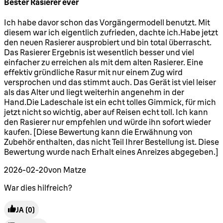
Bester Rasierer ever
5 Sterne von maximal 5
Ich habe davor schon das Vorgängermodell benutzt. Mit
diesem war ich eigentlich zufrieden, dachte ich.Habe jetzt
den neuen Rasierer ausprobiert und bin total überrascht.
Das Rasierer Ergebnis ist wesentlich besser und viel
einfacher zu erreichen als mit dem alten Rasierer. Eine
effektiv gründliche Rasur mit nur einem Zug wird
versprochen und das stimmt auch. Das Gerät ist viel leiser
als das Alter und liegt weiterhin angenehm in der
Hand.Die Ladeschale ist ein echt tolles Gimmick, für mich
jetzt nicht so wichtig, aber auf Reisen echt toll. Ich kann
den Rasierer nur empfehlen und würde ihn sofort wieder
kaufen. [Diese Bewertung kann die Erwähnung von
Zubehör enthalten, das nicht Teil Ihrer Bestellung ist. Diese
Bewertung wurde nach Erhalt eines Anreizes abgegeben.]
2026-02-20
von Matze
War dies hilfreich?
JA
(0)