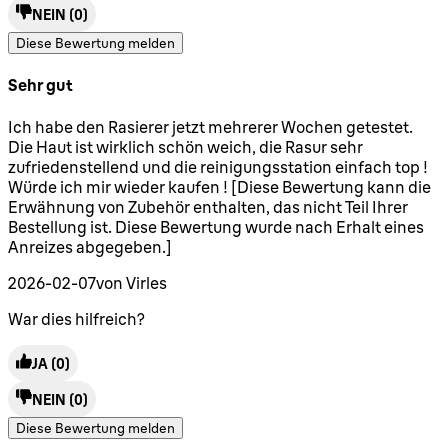
NEIN
(0)
Diese Bewertung melden
Sehr gut
5 Sterne von maximal 5
Ich habe den Rasierer jetzt mehrerer Wochen getestet.
Die Haut ist wirklich schön weich, die Rasur sehr
zufriedenstellend und die reinigungsstation einfach top !
Würde ich mir wieder kaufen ! [Diese Bewertung kann die
Erwähnung von Zubehör enthalten, das nicht Teil Ihrer
Bestellung ist. Diese Bewertung wurde nach Erhalt eines
Anreizes abgegeben.]
2026-02-07
von Virles
War dies hilfreich?
JA
(0)
NEIN
(0)
Diese Bewertung melden