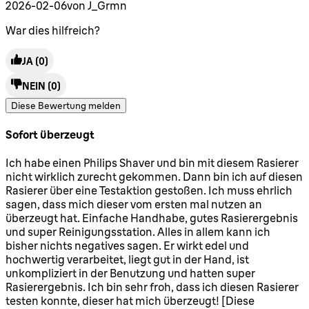
2026-02-06
von J_Grmn
War dies hilfreich?
JA
(0)
NEIN
(0)
Diese Bewertung melden
Sofort überzeugt
5 Sterne von maximal 5
Ich habe einen Philips Shaver und bin mit diesem Rasierer
nicht wirklich zurecht gekommen. Dann bin ich auf diesen
Rasierer über eine Testaktion gestoßen. Ich muss ehrlich
sagen, dass mich dieser vom ersten mal nutzen an
überzeugt hat. Einfache Handhabe, gutes Rasierergebnis
und super Reinigungsstation. Alles in allem kann ich
bisher nichts negatives sagen. Er wirkt edel und
hochwertig verarbeitet, liegt gut in der Hand, ist
unkompliziert in der Benutzung und hatten super
Rasierergebnis. Ich bin sehr froh, dass ich diesen Rasierer
testen konnte, dieser hat mich überzeugt! [Diese