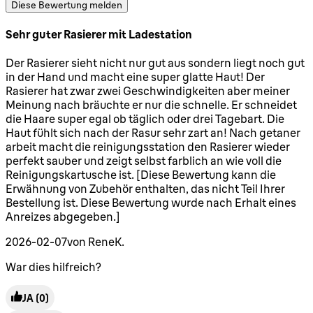
Diese Bewertung melden
Sehr guter Rasierer mit Ladestation
5 Sterne von maximal 5
Der Rasierer sieht nicht nur gut aus sondern liegt noch gut
in der Hand und macht eine super glatte Haut! Der
Rasierer hat zwar zwei Geschwindigkeiten aber meiner
Meinung nach bräuchte er nur die schnelle. Er schneidet
die Haare super egal ob täglich oder drei Tagebart. Die
Haut fühlt sich nach der Rasur sehr zart an! Nach getaner
arbeit macht die reinigungsstation den Rasierer wieder
perfekt sauber und zeigt selbst farblich an wie voll die
Reinigungskartusche ist. [Diese Bewertung kann die
Erwähnung von Zubehör enthalten, das nicht Teil Ihrer
Bestellung ist. Diese Bewertung wurde nach Erhalt eines
Anreizes abgegeben.]
2026-02-07
von ReneK.
War dies hilfreich?
JA
(0)