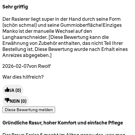
Sehr griffig
5 Sterne von maximal 5
Der Rasierer liegt super in der Hand durch seine Form
(schön schmal) und seine Gummioberfläche!Einziges
Manko ist der manuelle Wechsel auf den
Langhaarschneider. [Diese Bewertung kann die
Erwähnung von Zubehör enthalten, das nicht Teil Ihrer
Bestellung ist. Diese Bewertung wurde nach Erhalt eines
Anreizes abgegeben.]
2026-02-07
von Rwolf
War dies hilfreich?
JA
(0)
NEIN
(0)
Diese Bewertung melden
Gründliche Rasur, hoher Komfort und einfache Pflege
5 Sterne von maximal 5
Der Braun Series 5 macht im Alltag genau das, was man