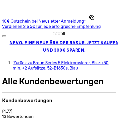
10€ Gutschein bei Newsletter Anmeldung*
Verdienen Sie 5€ für jede erfolgreiche Empfehlung
NEVO. EINE NEUE ÄRA DER RASUR. JETZT KAUFE
UND 300€ SPAREN.
Zurück zu Braun Series 5 Elektrorasierer, Bis zu 50
min, +2 Aufsätze, 52-B1650s, Blau
Alle Kundenbewertungen
Kundenbewertungen
4.77 Sterne von maximal 5
(
4.77
)
13 Bewertungen