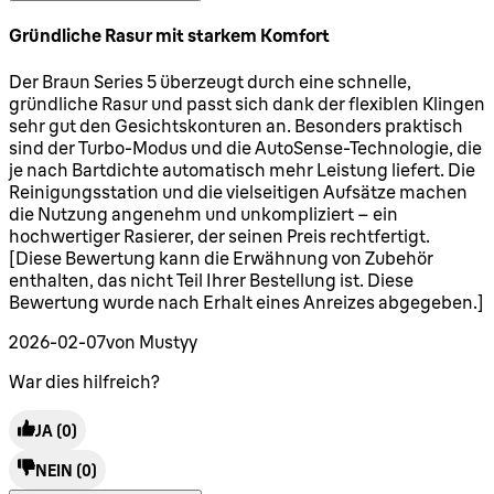
Gründliche Rasur mit starkem Komfort
5 Sterne von maximal 5
Der Braun Series 5 überzeugt durch eine schnelle,
gründliche Rasur und passt sich dank der flexiblen Klingen
sehr gut den Gesichtskonturen an. Besonders praktisch
sind der Turbo-Modus und die AutoSense-Technologie, die
je nach Bartdichte automatisch mehr Leistung liefert. Die
Reinigungsstation und die vielseitigen Aufsätze machen
die Nutzung angenehm und unkompliziert – ein
hochwertiger Rasierer, der seinen Preis rechtfertigt.
[Diese Bewertung kann die Erwähnung von Zubehör
enthalten, das nicht Teil Ihrer Bestellung ist. Diese
Bewertung wurde nach Erhalt eines Anreizes abgegeben.]
2026-02-07
von Mustyy
War dies hilfreich?
JA
(0)
NEIN
(0)