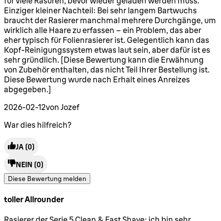
für viele Rasuren, bevor wieder geladen werden muss.
Einziger kleiner Nachteil: Bei sehr langem Bartwuchs
braucht der Rasierer manchmal mehrere Durchgänge, um
wirklich alle Haare zu erfassen – ein Problem, das aber
eher typisch für Folienrasierer ist. Gelegentlich kann das
Kopf-Reinigungssystem etwas laut sein, aber dafür ist es
sehr gründlich. [Diese Bewertung kann die Erwähnung
von Zubehör enthalten, das nicht Teil Ihrer Bestellung ist.
Diese Bewertung wurde nach Erhalt eines Anreizes
abgegeben.]
2026-02-12
von Jozef
War dies hilfreich?
JA
(0)
NEIN
(0)
Diese Bewertung melden
toller Allrounder
5 Sterne von maximal 5
Rasierer der Serie 5 Clean & Fast Shave: ich bin sehr