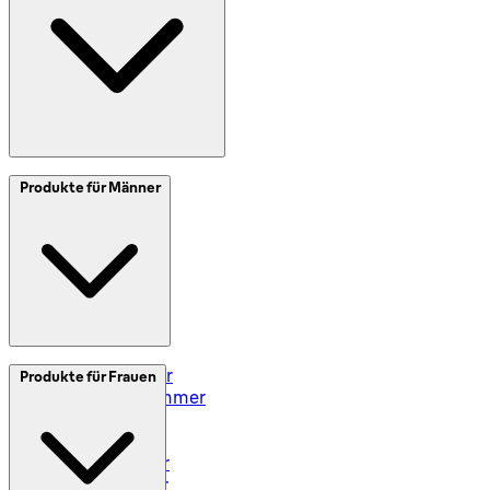
Meine Daten (DE)
Meine Daten (AT)
SplitIt
Produkte für Männer
Klarna
Impressum
Elektrorasierer
Produkte für Frauen
Styler und Trimmer
Barttrimmer
Rasiersets
Rasierzubehör
Body Groomer