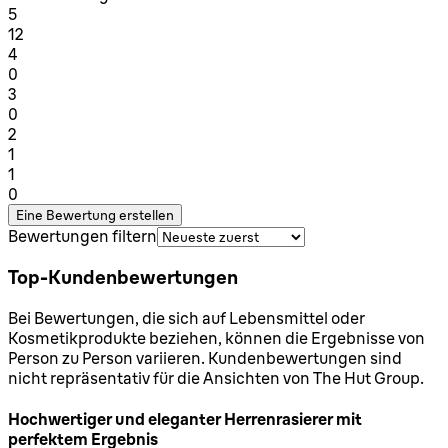
1 Sterne von maximal 1
5
12
1 Sterne von maximal 1
4
0
1 Sterne von maximal 1
3
0
1 Sterne von maximal 1
2
1
1 Sterne von maximal 1
1
0
Eine Bewertung erstellen
Bewertungen filtern
Top-Kundenbewertungen
Bei Bewertungen, die sich auf Lebensmittel oder
Kosmetikprodukte beziehen, können die Ergebnisse von
Person zu Person variieren. Kundenbewertungen sind
nicht repräsentativ für die Ansichten von The Hut Group.
Hochwertiger und eleganter Herrenrasierer mit
perfektem Ergebnis