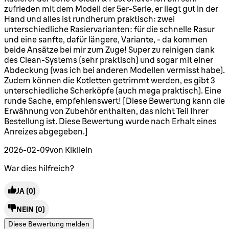
zufrieden mit dem Modell der 5er-Serie, er liegt gut in der
Hand und alles ist rundherum praktisch: zwei
unterschiedliche Rasiervarianten: für die schnelle Rasur
und eine sanfte, dafür längere, Variante, - da kommen
beide Ansätze bei mir zum Zuge! Super zu reinigen dank
des Clean-Systems (sehr praktisch) und sogar mit einer
Abdeckung (was ich bei anderen Modellen vermisst habe).
Zudem können die Kotletten getrimmt werden, es gibt 3
unterschiedliche Scherköpfe (auch mega praktisch). Eine
runde Sache, empfehlenswert! [Diese Bewertung kann die
Erwähnung von Zubehör enthalten, das nicht Teil Ihrer
Bestellung ist. Diese Bewertung wurde nach Erhalt eines
Anreizes abgegeben.]
2026-02-09
von Kikilein
War dies hilfreich?
JA
(0)
NEIN
(0)
Diese Bewertung melden