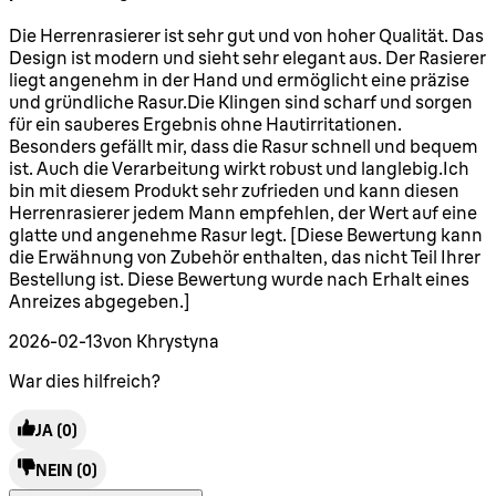
5 Sterne von maximal 5
Die Herrenrasierer ist sehr gut und von hoher Qualität. Das
Design ist modern und sieht sehr elegant aus. Der Rasierer
liegt angenehm in der Hand und ermöglicht eine präzise
und gründliche Rasur.Die Klingen sind scharf und sorgen
für ein sauberes Ergebnis ohne Hautirritationen.
Besonders gefällt mir, dass die Rasur schnell und bequem
ist. Auch die Verarbeitung wirkt robust und langlebig.Ich
bin mit diesem Produkt sehr zufrieden und kann diesen
Herrenrasierer jedem Mann empfehlen, der Wert auf eine
glatte und angenehme Rasur legt. [Diese Bewertung kann
die Erwähnung von Zubehör enthalten, das nicht Teil Ihrer
Bestellung ist. Diese Bewertung wurde nach Erhalt eines
Anreizes abgegeben.]
2026-02-13
von Khrystyna
War dies hilfreich?
JA
(0)
NEIN
(0)