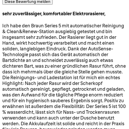
Diese Bewertung melden
sehr zuverlässiger, komfortabler Elektrorasierer,
5 Sterne von maximal 5
Ich habe den Braun Series 5 mit automatischer Reinigung
& Clean&Renew-Station ausgiebig getestet und bin
insgesamt sehr zufrieden. Der Rasierer liegt gut in der
Hand, wirkt hochwertig verarbeitet und macht einen
soliden, langlebigen Eindruck. Dank der AutoSense-
Technologie passt sich das Gerät automatisch der
Bartdichte an und schneidet zuverlässig auch etwas
dichteren Bart, was zu einer gründlichen Rasur führt, ohne
dass ich mehrmals über die gleiche Stelle gehen musste.
Die Reinigungs- und Ladestation ist für mich ein echtes
Highlight: Nach jeder Rasur wird der Scherkopf
automatisch gereinigt, gepflegt, getrocknet und geladen,
was den Aufwand für die tägliche Pflege enorm reduziert
und für ein hygienisch sauberes Ergebnis sorgt. Positiv zu
erwähnen ist außerdem die Flexibilität: Der Series 5 ist 100
% wasserdicht, lässt sich für Nass- und Trockenrasuren
verwenden und kann auch unter der Dusche benutzt
werden. Die Akkulaufzeit ist solide und reicht in der Praxis