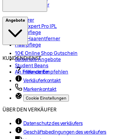
Haarschneider
Epilierer
Angebote
Silk-Expert Pro IPL
Hautpflege
Mini-Haarentferner
Haarpflege
10€ Online Shop Gutschein
KUNDENDIENST
Saisonale Angebote
Student Beans
An Freunde Empfehlen
Hilfe-center
Verkäuferkontakt
Markenkontakt
Cookie Einstellungen
ÜBER DEN VERKÄUFER
Datenschutz des verkäufers
Geschäftsbedingungen des verkäufers