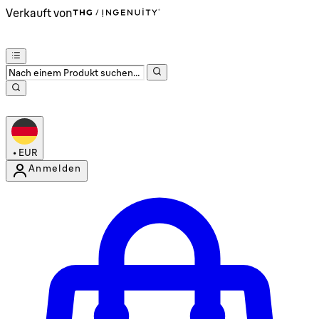
Verkauft von
•
EUR
Anmelden
Kontomenü aufrufen