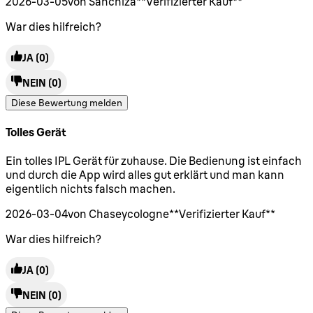
2026-03-05
von Sanchiza
**
Verifizierter Kauf
**
War dies hilfreich?
JA
(0)
NEIN
(0)
Diese Bewertung melden
Tolles Gerät
5 Sterne von maximal 5
Ein tolles IPL Gerät für zuhause. Die Bedienung ist einfach
und durch die App wird alles gut erklärt und man kann
eigentlich nichts falsch machen.
2026-03-04
von Chaseycologne
**
Verifizierter Kauf
**
War dies hilfreich?
JA
(0)
NEIN
(0)