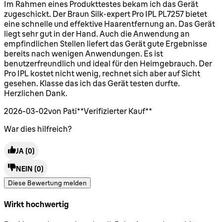
5 Sterne von maximal 5
Im Rahmen eines Produkttestes bekam ich das Gerät
zugeschickt. Der Braun Silk-expert Pro IPL PL7257 bietet
eine schnelle und effektive Haarentfernung an. Das Gerät
liegt sehr gut in der Hand. Auch die Anwendung an
empfindlichen Stellen liefert das Gerät gute Ergebnisse
bereits nach wenigen Anwendungen. Es ist
benutzerfreundlich und ideal für den Heimgebrauch. Der
Pro IPL kostet nicht wenig, rechnet sich aber auf Sicht
gesehen. Klasse das ich das Gerät testen durfte.
Herzlichen Dank.
2026-03-02
von Pati
**
Verifizierter Kauf
**
War dies hilfreich?
JA
(0)
NEIN
(0)
Diese Bewertung melden
Wirkt hochwertig