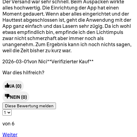
4 Sterne von maximal 5
Der Versand war sehr schnell. Beim Auspacken wirkte
alles hochwertig. Die Einrichtung der App hat einen
Moment gedauert. Wenn aber alles eingerichtet und der
Hauttest abgeschlossen ist, geht die Anwendung mit der
App ganz einfach und das Lasern sehr zügig. Da ich wohl
etwas empfindlich bin, empfinde ich den Lichtimpuls
zwar nicht schmerzhaft aber immer noch als
unangenehm. Zum Ergebnis kann ich noch nichts sagen,
weil die Zeit bisher zu kurz war.
2026-03-01
von Nici
**
Verifizierter Kauf
**
War dies hilfreich?
JA
(0)
NEIN
(0)
Diese Bewertung melden
von 6
Weiter