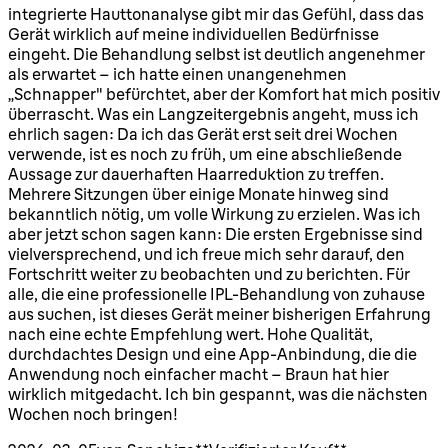
integrierte Hauttonanalyse gibt mir das Gefühl, dass das
Gerät wirklich auf meine individuellen Bedürfnisse
eingeht. Die Behandlung selbst ist deutlich angenehmer
als erwartet – ich hatte einen unangenehmen
„Schnapper" befürchtet, aber der Komfort hat mich positiv
überrascht. Was ein Langzeitergebnis angeht, muss ich
ehrlich sagen: Da ich das Gerät erst seit drei Wochen
verwende, ist es noch zu früh, um eine abschließende
Aussage zur dauerhaften Haarreduktion zu treffen.
Mehrere Sitzungen über einige Monate hinweg sind
bekanntlich nötig, um volle Wirkung zu erzielen. Was ich
aber jetzt schon sagen kann: Die ersten Ergebnisse sind
vielversprechend, und ich freue mich sehr darauf, den
Fortschritt weiter zu beobachten und zu berichten. Für
alle, die eine professionelle IPL-Behandlung von zuhause
aus suchen, ist dieses Gerät meiner bisherigen Erfahrung
nach eine echte Empfehlung wert. Hohe Qualität,
durchdachtes Design und eine App-Anbindung, die die
Anwendung noch einfacher macht – Braun hat hier
wirklich mitgedacht. Ich bin gespannt, was die nächsten
Wochen noch bringen!