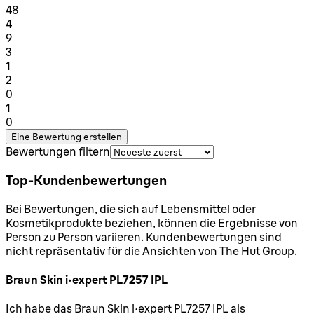
48
1 Sterne von maximal 1
4
9
1 Sterne von maximal 1
3
1
1 Sterne von maximal 1
2
0
1 Sterne von maximal 1
1
0
Eine Bewertung erstellen
Bewertungen filtern
Top-Kundenbewertungen
Bei Bewertungen, die sich auf Lebensmittel oder
Kosmetikprodukte beziehen, können die Ergebnisse von
Person zu Person variieren. Kundenbewertungen sind
nicht repräsentativ für die Ansichten von The Hut Group.
Braun Skin i·expert PL7257 IPL
4 Sterne von maximal 5
Ich habe das Braun Skin i·expert PL7257 IPL als