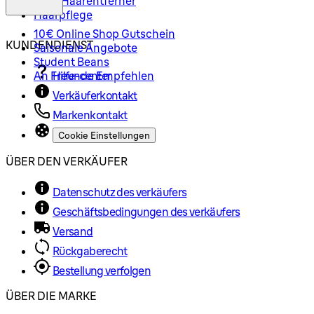
Mini-Haarentferner
Haarpflege
10€ Online Shop Gutschein
KUNDENDIENST
Saisonale Angebote
Student Beans
An Freunde Empfehlen
Hilfe-center
Verkäuferkontakt
Markenkontakt
Cookie Einstellungen
ÜBER DEN VERKÄUFER
Datenschutz des verkäufers
Geschäftsbedingungen des verkäufers
Versand
Rückgaberecht
Bestellung verfolgen
ÜBER DIE MARKE