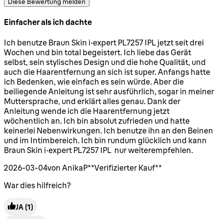
Diese Bewertung melden
Einfacher als ich dachte
5 Sterne von maximal 5
Ich benutze Braun Skin i·expert PL7257 IPL jetzt seit drei
Wochen und bin total begeistert. Ich liebe das Gerät
selbst, sein stylisches Design und die hohe Qualität, und
auch die Haarentfernung an sich ist super. Anfangs hatte
ich Bedenken, wie einfach es sein würde. Aber die
beiliegende Anleitung ist sehr ausführlich, sogar in meiner
Muttersprache, und erklärt alles genau. Dank der
Anleitung wende ich die Haarentfernung jetzt
wöchentlich an. Ich bin absolut zufrieden und hatte
keinerlei Nebenwirkungen. Ich benutze ihn an den Beinen
und im Intimbereich. Ich bin rundum glücklich und kann
Braun Skin i·expert PL7257 IPL nur weiterempfehlen.
2026-03-04
von AnikaP
**
Verifizierter Kauf
**
War dies hilfreich?
JA
(1)