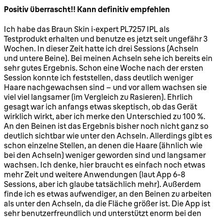
Positiv überrascht!! Kann definitiv empfehlen
5 Sterne von maximal 5
Ich habe das Braun Skin i·expert PL7257 IPL als
Testprodukt erhalten und benutze es jetzt seit ungefähr 3
Wochen. In dieser Zeit hatte ich drei Sessions (Achseln
und untere Beine). Bei meinen Achseln sehe ich bereits ein
sehr gutes Ergebnis. Schon eine Woche nach der ersten
Session konnte ich feststellen, dass deutlich weniger
Haare nachgewachsen sind – und vor allem wachsen sie
viel viel langsamer (im Vergleich zu Rasieren). Ehrlich
gesagt war ich anfangs etwas skeptisch, ob das Gerät
wirklich wirkt, aber ich merke den Unterschied zu 100 %.
An den Beinen ist das Ergebnis bisher noch nicht ganz so
deutlich sichtbar wie unter den Achseln. Allerdings gibt es
schon einzelne Stellen, an denen die Haare (ähnlich wie
bei den Achseln) weniger geworden sind und langsamer
wachsen. Ich denke, hier braucht es einfach noch etwas
mehr Zeit und weitere Anwendungen (laut App 6-8
Sessions, aber ich glaube tatsächlich mehr). Außerdem
finde ich es etwas aufwendiger, an den Beinen zu arbeiten
als unter den Achseln, da die Fläche größer ist. Die App ist
sehr benutzerfreundlich und unterstützt enorm bei den