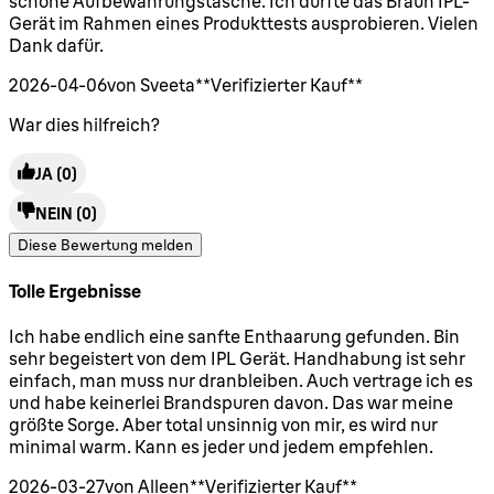
schöne Aufbewahrungstasche. Ich durfte das Braun IPL-
Gerät im Rahmen eines Produkttests ausprobieren. Vielen
Dank dafür.
2026-04-06
von Sveeta
**
Verifizierter Kauf
**
War dies hilfreich?
JA
(0)
NEIN
(0)
Diese Bewertung melden
Tolle Ergebnisse
5 Sterne von maximal 5
Ich habe endlich eine sanfte Enthaarung gefunden. Bin
sehr begeistert von dem IPL Gerät. Handhabung ist sehr
einfach, man muss nur dranbleiben. Auch vertrage ich es
und habe keinerlei Brandspuren davon. Das war meine
größte Sorge. Aber total unsinnig von mir, es wird nur
minimal warm. Kann es jeder und jedem empfehlen.
2026-03-27
von Alleen
**
Verifizierter Kauf
**