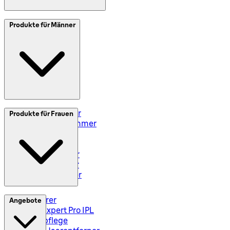
SplitIt
Produkte für Männer
Klarna
Impressum
Elektrorasierer
Produkte für Frauen
Styler und Trimmer
Barttrimmer
Rasiersets
Rasierzubehör
Body Groomer
Haarschneider
Epilierer
Angebote
Silk-Expert Pro IPL
Hautpflege