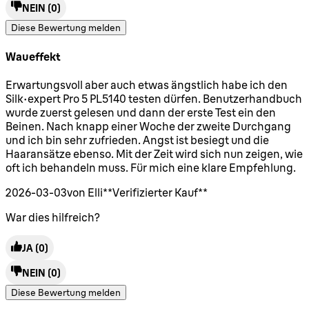
NEIN
(0)
Diese Bewertung melden
Waueffekt
5 Sterne von maximal 5
Erwartungsvoll aber auch etwas ängstlich habe ich den
Silk·expert Pro 5 PL5140 testen dürfen. Benutzerhandbuch
wurde zuerst gelesen und dann der erste Test ein den
Beinen. Nach knapp einer Woche der zweite Durchgang
und ich bin sehr zufrieden. Angst ist besiegt und die
Haaransätze ebenso. Mit der Zeit wird sich nun zeigen, wie
oft ich behandeln muss. Für mich eine klare Empfehlung.
2026-03-03
von Elli
**
Verifizierter Kauf
**
War dies hilfreich?
JA
(0)
NEIN
(0)
Diese Bewertung melden