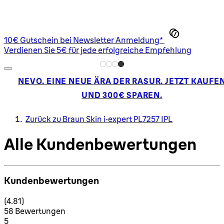
10€ Gutschein bei Newsletter Anmeldung*
Verdienen Sie 5€ für jede erfolgreiche Empfehlung
NEVO. EINE NEUE ÄRA DER RASUR. JETZT KAUFE
UND 300€ SPAREN.
Zurück zu Braun Skin i·expert PL7257 IPL
Alle Kundenbewertungen
Kundenbewertungen
4.81 Sterne von maximal 5
(
4.81
)
58 Bewertungen
1 Sterne von maximal 1
5