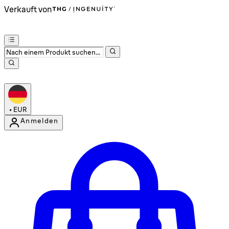
Verkauft von
•
EUR
Anmelden
Kontomenü aufrufen