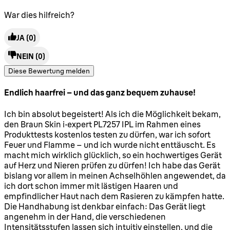
War dies hilfreich?
JA
(0)
NEIN
(0)
Diese Bewertung melden
Endlich haarfrei – und das ganz bequem zuhause!
5 Sterne von maximal 5
Ich bin absolut begeistert! Als ich die Möglichkeit bekam,
den Braun Skin i·expert PL7257 IPL im Rahmen eines
Produkttests kostenlos testen zu dürfen, war ich sofort
Feuer und Flamme – und ich wurde nicht enttäuscht. Es
macht mich wirklich glücklich, so ein hochwertiges Gerät
auf Herz und Nieren prüfen zu dürfen! Ich habe das Gerät
bislang vor allem in meinen Achselhöhlen angewendet, da
ich dort schon immer mit lästigen Haaren und
empfindlicher Haut nach dem Rasieren zu kämpfen hatte.
Die Handhabung ist denkbar einfach: Das Gerät liegt
angenehm in der Hand, die verschiedenen
Intensitätsstufen lassen sich intuitiv einstellen, und die