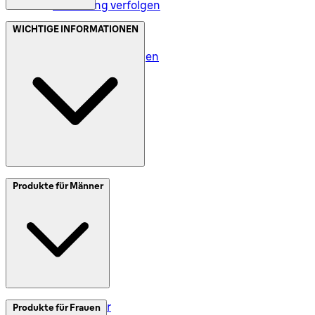
Bestellung verfolgen
Datenschutz (DE)
WICHTIGE INFORMATIONEN
Datenschutz (AT)
Geschäftsbedingungen
Meine Daten (DE)
Meine Daten (AT)
SplitIt
Produkte für Männer
Klarna
Impressum
Elektrorasierer
Produkte für Frauen