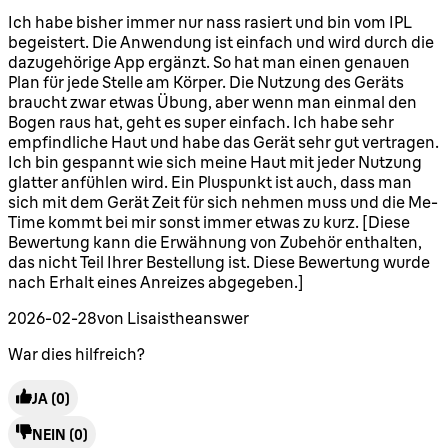
5 Sterne von maximal 5
Ich habe bisher immer nur nass rasiert und bin vom IPL
begeistert. Die Anwendung ist einfach und wird durch die
dazugehörige App ergänzt. So hat man einen genauen
Plan für jede Stelle am Körper. Die Nutzung des Geräts
braucht zwar etwas Übung, aber wenn man einmal den
Bogen raus hat, geht es super einfach. Ich habe sehr
empfindliche Haut und habe das Gerät sehr gut vertragen.
Ich bin gespannt wie sich meine Haut mit jeder Nutzung
glatter anfühlen wird. Ein Pluspunkt ist auch, dass man
sich mit dem Gerät Zeit für sich nehmen muss und die Me-
Time kommt bei mir sonst immer etwas zu kurz. [Diese
Bewertung kann die Erwähnung von Zubehör enthalten,
das nicht Teil Ihrer Bestellung ist. Diese Bewertung wurde
nach Erhalt eines Anreizes abgegeben.]
2026-02-28
von Lisaistheanswer
War dies hilfreich?
JA
(0)
NEIN
(0)