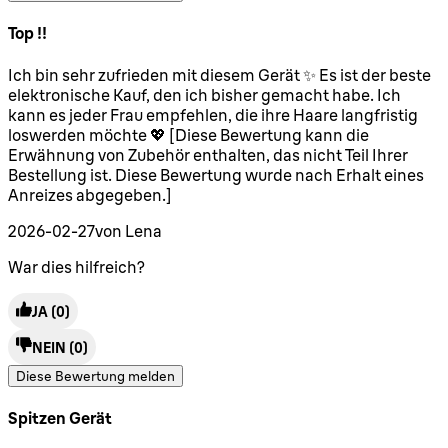
Top !!
5 Sterne von maximal 5
Ich bin sehr zufrieden mit diesem Gerät ✨ Es ist der beste
elektronische Kauf, den ich bisher gemacht habe. Ich
kann es jeder Frau empfehlen, die ihre Haare langfristig
loswerden möchte 💖 [Diese Bewertung kann die
Erwähnung von Zubehör enthalten, das nicht Teil Ihrer
Bestellung ist. Diese Bewertung wurde nach Erhalt eines
Anreizes abgegeben.]
2026-02-27
von Lena
War dies hilfreich?
JA
(0)
NEIN
(0)
Diese Bewertung melden
Spitzen Gerät