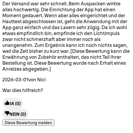
4 Sterne von maximal 5
Der Versand war sehr schnell. Beim Auspacken wirkte
alles hochwertig. Die Einrichtung der App hat einen
Moment gedauert. Wenn aber alles eingerichtet und der
Hauttest abgeschlossen ist, geht die Anwendung mit der
App ganz einfach und das Lasern sehr zügig. Da ich wohl
etwas empfindlich bin, empfinde ich den Lichtimpuls
zwar nicht schmerzhaft aber immer noch als
unangenehm. Zum Ergebnis kann ich noch nichts sagen,
weil die Zeit bisher zu kurz war. [Diese Bewertung kann die
Erwähnung von Zubehör enthalten, das nicht Teil Ihrer
Bestellung ist. Diese Bewertung wurde nach Erhalt eines
Anreizes abgegeben.]
2026-03-01
von Nici
War dies hilfreich?
JA
(0)
NEIN
(0)
Diese Bewertung melden