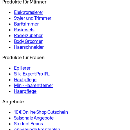
Produkte für Männer
Elektrorasierer
Styler und Trimmer
Barttrimmer
Rasiersets
Rasierzubehör
Body Groomer
Haarschneider
Produkte für Frauen
Epilierer
Silk-Expert Pro IPL
Hautpflege
Mini-Haarentferner
Haarpflege
Angebote
10€ Online Shop Gutschein
Saisonale Angebote
Student Beans
An Freunde Empfehlen