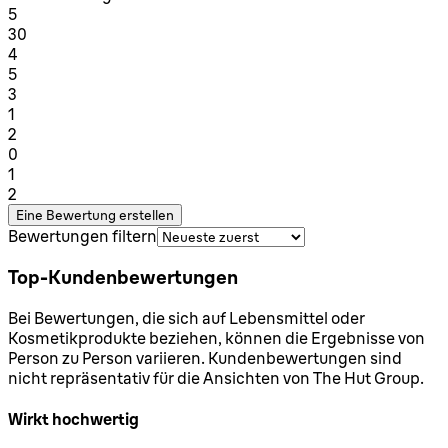
1 Sterne von maximal 1
5
30
1 Sterne von maximal 1
4
5
1 Sterne von maximal 1
3
1
1 Sterne von maximal 1
2
0
1 Sterne von maximal 1
1
2
Eine Bewertung erstellen
Bewertungen filtern
Top-Kundenbewertungen
Bei Bewertungen, die sich auf Lebensmittel oder
Kosmetikprodukte beziehen, können die Ergebnisse von
Person zu Person variieren. Kundenbewertungen sind
nicht repräsentativ für die Ansichten von The Hut Group.
Wirkt hochwertig