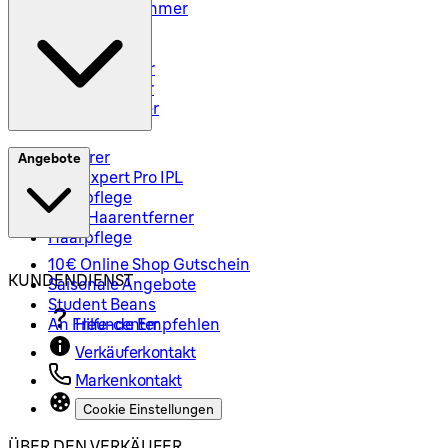
Styler und Trimmer
Barttrimmer
Rasiersets
Rasierzubehör
Body Groomer
Haarschneider
Epilierer
Angebote
Silk-Expert Pro IPL
Hautpflege
Mini-Haarentferner
Haarpflege
10€ Online Shop Gutschein
KUNDENDIENST
Saisonale Angebote
Student Beans
An Freunde Empfehlen
Hilfe-center
Verkäuferkontakt
Markenkontakt
Cookie Einstellungen
ÜBER DEN VERKÄUFER