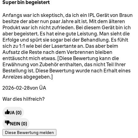
Super bin begeistert
5 Sterne von maximal 5
Anfangs war ich skeptisch, da ich ein IPL Gerät von Braun
besitze der aber nun paar Jahre alt ist. Mit dem älteren
Produkt war ich nicht zufrieden. Bei diesem Gerät bin ich
aber begeistert. Es hat eine gute Leistung. Man sieht die
Erfolge und spürt sie sogar bei der Behandlung. Es fühlt
sich zu 1:1 wie bei der Lasertante an. Das aber beim
Aufsatz die Reste nach dem Verbrennen bleiben
enttäuscht mich etwas. [Diese Bewertung kann die
Erwähnung von Zubehör enthalten, das nicht Teil Ihrer
Bestellung ist. Diese Bewertung wurde nach Erhalt eines
Anreizes abgegeben.]
2026-02-28
von ÜA
War dies hilfreich?
JA
(0)
NEIN
(0)
Diese Bewertung melden