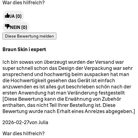
War dies hilfreich?
JA
(0)
NEIN
(0)
Diese Bewertung melden
Braun Skin i expert
5 Sterne von maximal 5
Ich bin sowas von überzeugt wurden der Versand war
super schnell schon das Design der Verpackung war sehr
ansprechend und hochwertig beim auspacken hat man
die Hochwertigkeit gesehen das Gerät ist einfach
anzuwenden es ist alles gut beschrieben schön nach der
ersten Anwendung hat man Veränderung festgestellt
[Diese Bewertung kann die Erwähnung von Zubehör
enthalten, das nicht Teil Ihrer Bestellung ist. Diese
Bewertung wurde nach Erhalt eines Anreizes abgegeben.]
2026-02-27
von Julia
War dies hilfreich?