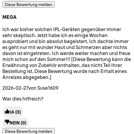
Diese Bewertung melden
MEGA
5 Sterne von maximal 5
Ich war bisher solchen IPL-Geräten gegenüber immer
sehr skeptisch. Jetzt habe ich es einige Wochen
ausprobiert und bin absolut begeistert. Ich dachte immer
es geht nur mit wunder Haut und Schmerzen aber nichts
davon ist eingetreten. Ich werde weiter machen und freue
mich schon auf den Sommer!!! [Diese Bewertung kann die
Erwähnung von Zubehör enthalten, das nicht Teil Ihrer
Bestellung ist. Diese Bewertung wurde nach Erhalt eines
Anreizes abgegeben.]
2026-02-27
von Suse1609
War dies hilfreich?
JA
(0)
NEIN
(0)
Diese Bewertung melden