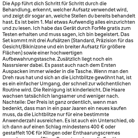
5 Sterne von maximal 5
Die App führt dich Schritt für Schritt durch die
Behandlung, erkennt, welcher Aufsatz verwendet wird,
und zeigt dir sogar an, welche Stellen du bereits behandelt
hast. Es ist beim 1. Mal etwas Aufwendig alles einzurichten
und zu lesen. Ich habe das Gerät durch ForMe gratis zum
Testen erhalten und muss sagen, ich bin begeistert. Das
Set kommt mit drei Aufsätzen (Standard, Präzision für das
Gesicht/Bikinizone und ein breiter Aufsatz für größere
Flächen) sowie einer hochwertigen
Aufbewahrungstasche. Zusätzlich liegt noch ein
Nassrsierer dabei. Es passt auch nach dem Ersten
Auspacken immer wieder in die Tasche. Wenn man den
Dreh raus hat und sich an die Lichtblitze gewöhnt hat, ist
es ein einfacher Umgang, der schnell zur wöchentlichen
Routine wird. Die Reinigung ist kinderleicht. Die Haare
wachsen tatsächlich langsamer und weniger nach.
Nachteile: Der Preis ist ganz ordentlich, wenn man
bedenkt, dass man in ein paar Jaaren ein neues kaufen
muss, da die Lichtblitze nur für eine bestimmte
Anwenderzahl ausreichen. Es ist auch ein Unterschied, ob
ich dann auf einen Schlag mindestens 400 € oder
gestaffelt 10€ für Klingen oder Enthaarungscremes