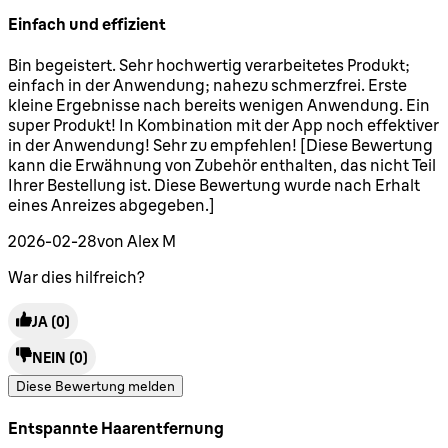
Einfach und effizient
5 Sterne von maximal 5
Bin begeistert. Sehr hochwertig verarbeitetes Produkt;
einfach in der Anwendung; nahezu schmerzfrei. Erste
kleine Ergebnisse nach bereits wenigen Anwendung. Ein
super Produkt! In Kombination mit der App noch effektiver
in der Anwendung! Sehr zu empfehlen! [Diese Bewertung
kann die Erwähnung von Zubehör enthalten, das nicht Teil
Ihrer Bestellung ist. Diese Bewertung wurde nach Erhalt
eines Anreizes abgegeben.]
2026-02-28
von Alex M
War dies hilfreich?
JA
(0)
NEIN
(0)
Diese Bewertung melden
Entspannte Haarentfernung