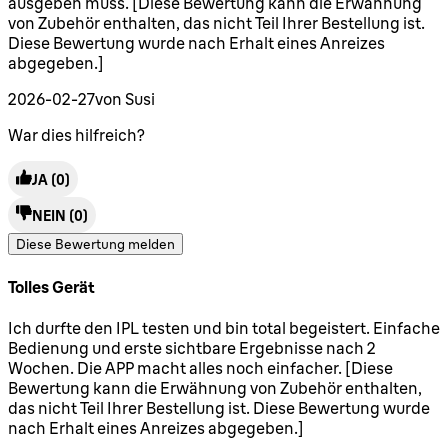
ausgeben muss. [Diese Bewertung kann die Erwähnung
von Zubehör enthalten, das nicht Teil Ihrer Bestellung ist.
Diese Bewertung wurde nach Erhalt eines Anreizes
abgegeben.]
2026-02-27
von Susi
War dies hilfreich?
JA
(0)
NEIN
(0)
Diese Bewertung melden
Tolles Gerät
5 Sterne von maximal 5
Ich durfte den IPL testen und bin total begeistert. Einfache
Bedienung und erste sichtbare Ergebnisse nach 2
Wochen. Die APP macht alles noch einfacher. [Diese
Bewertung kann die Erwähnung von Zubehör enthalten,
das nicht Teil Ihrer Bestellung ist. Diese Bewertung wurde
nach Erhalt eines Anreizes abgegeben.]