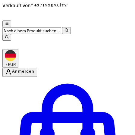
Verkauft von
•
EUR
Anmelden
Kontomenü aufrufen