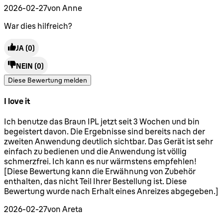
2026-02-27
von Anne
War dies hilfreich?
JA
(0)
NEIN
(0)
Diese Bewertung melden
I love it
5 Sterne von maximal 5
Ich benutze das Braun IPL jetzt seit 3 Wochen und bin
begeistert davon. Die Ergebnisse sind bereits nach der
zweiten Anwendung deutlich sichtbar. Das Gerät ist sehr
einfach zu bedienen und die Anwendung ist völlig
schmerzfrei. Ich kann es nur wärmstens empfehlen!
[Diese Bewertung kann die Erwähnung von Zubehör
enthalten, das nicht Teil Ihrer Bestellung ist. Diese
Bewertung wurde nach Erhalt eines Anreizes abgegeben.]
2026-02-27
von Areta