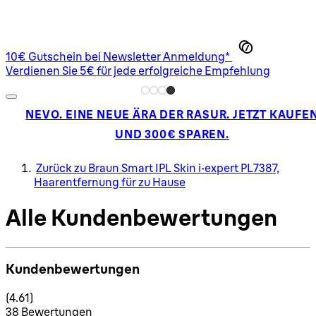
10€ Gutschein bei Newsletter Anmeldung*
Verdienen Sie 5€ für jede erfolgreiche Empfehlung
NEVO. EINE NEUE ÄRA DER RASUR. JETZT KAUFE
UND 300€ SPAREN.
Zurück zu Braun Smart IPL Skin i·expert PL7387,
Haarentfernung für zu Hause
Alle Kundenbewertungen
Kundenbewertungen
4.61 Sterne von maximal 5
(
4.61
)
38 Bewertungen