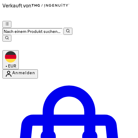
Verkauft von
•
EUR
Anmelden
Kontomenü aufrufen