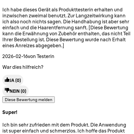
5 Sterne von maximal 5
Ich habe dieses Gerät als Produkttesterin erhalten und
inzwischen zweimal benutzt. Zur Langzeitwirkung kann
ich also noch nichts sagen. Die Handhabung ist aber sehr
einfach und die Haarentfernung sanft. [Diese Bewertung
kann die Erwähnung von Zubehör enthalten, das nicht Teil
Ihrer Bestellung ist. Diese Bewertung wurde nach Erhalt
eines Anreizes abgegeben.]
2026-02-16
von Testerin
War dies hilfreich?
JA
(0)
NEIN
(0)
Diese Bewertung melden
Super!
5 Sterne von maximal 5
Ich bin sehr zufrieden mit dem Produkt. Die Anwendung
ist super einfach und schmerzlos. Ich hoffe das Produkt