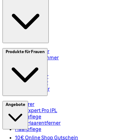
Klarna
Impressum
Elektrorasierer
Produkte für Frauen
Styler und Trimmer
Barttrimmer
Rasiersets
Rasierzubehör
Body Groomer
Haarschneider
Epilierer
Angebote
Silk-Expert Pro IPL
Hautpflege
Mini-Haarentferner
Haarpflege
10€ Online Shop Gutschein