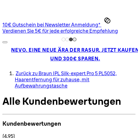
10€ Gutschein bei Newsletter Anmeldung*
Verdienen Sie 5€ für jede erfolgreiche Empfehlung
NEVO. EINE NEUE ÄRA DER RASUR. JETZT KAUFE
UND 300€ SPAREN.
Zurück zu Braun IPL Silk·expert Pro 5 PL5052,
Haarentfernung für zuhause, mit
Aufbewahrungstasche
Alle Kundenbewertungen
Kundenbewertungen
4.95 Sterne von maximal 5
(
4.95
)