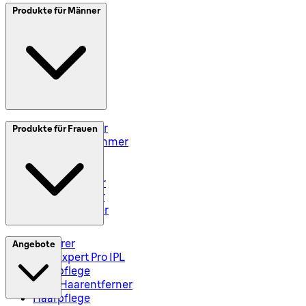
SplitIt
Produkte für Männer
Klarna
Impressum
Elektrorasierer
Produkte für Frauen
Styler und Trimmer
Barttrimmer
Rasiersets
Rasierzubehör
Body Groomer
Haarschneider
Epilierer
Angebote
Silk-Expert Pro IPL
Hautpflege
Mini-Haarentferner
Haarpflege