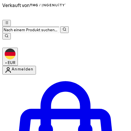
Verkauft von
•
EUR
Anmelden
Kontomenü aufrufen