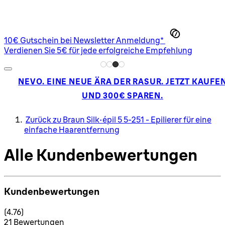
10€ Gutschein bei Newsletter Anmeldung*
Verdienen Sie 5€ für jede erfolgreiche Empfehlung
NEVO. EINE NEUE ÄRA DER RASUR. JETZT KAUFE
UND 300€ SPAREN.
Zurück zu Braun Silk-épil 5 5-251 - Epilierer für eine
einfache Haarentfernung
Alle Kundenbewertungen
Kundenbewertungen
4.76 Sterne von maximal 5
(
4.76
)
21 Bewertungen