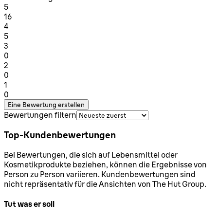
1 Sterne von maximal 1
5
16
1 Sterne von maximal 1
4
5
1 Sterne von maximal 1
3
0
1 Sterne von maximal 1
2
0
1 Sterne von maximal 1
1
0
Eine Bewertung erstellen
Bewertungen filtern
Top-Kundenbewertungen
Bei Bewertungen, die sich auf Lebensmittel oder
Kosmetikprodukte beziehen, können die Ergebnisse von
Person zu Person variieren. Kundenbewertungen sind
nicht repräsentativ für die Ansichten von The Hut Group.
Tut was er soll