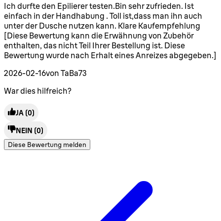
5 Sterne von maximal 5
Ich durfte den Epilierer testen.Bin sehr zufrieden. Ist
einfach in der Handhabung . Toll ist,dass man ihn auch
unter der Dusche nutzen kann. Klare Kaufempfehlung
[Diese Bewertung kann die Erwähnung von Zubehör
enthalten, das nicht Teil Ihrer Bestellung ist. Diese
Bewertung wurde nach Erhalt eines Anreizes abgegeben.]
2026-02-16
von TaBa73
War dies hilfreich?
JA
(0)
NEIN
(0)
Diese Bewertung melden