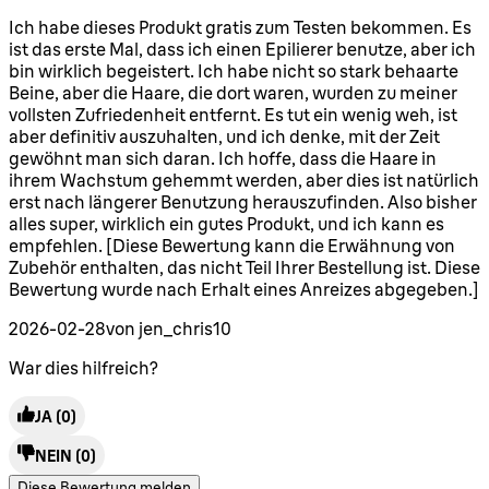
4 Sterne von maximal 5
Ich habe dieses Produkt gratis zum Testen bekommen. Es
ist das erste Mal, dass ich einen Epilierer benutze, aber ich
bin wirklich begeistert. Ich habe nicht so stark behaarte
Beine, aber die Haare, die dort waren, wurden zu meiner
vollsten Zufriedenheit entfernt. Es tut ein wenig weh, ist
aber definitiv auszuhalten, und ich denke, mit der Zeit
gewöhnt man sich daran. Ich hoffe, dass die Haare in
ihrem Wachstum gehemmt werden, aber dies ist natürlich
erst nach längerer Benutzung herauszufinden. Also bisher
alles super, wirklich ein gutes Produkt, und ich kann es
empfehlen. [Diese Bewertung kann die Erwähnung von
Zubehör enthalten, das nicht Teil Ihrer Bestellung ist. Diese
Bewertung wurde nach Erhalt eines Anreizes abgegeben.]
2026-02-28
von jen_chris10
War dies hilfreich?
JA
(0)
NEIN
(0)
Diese Bewertung melden