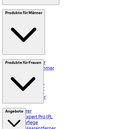
SplitIt
Produkte für Männer
Klarna
Impressum
Elektrorasierer
Produkte für Frauen
Styler und Trimmer
Barttrimmer
Rasiersets
Rasierzubehör
Body Groomer
Haarschneider
Epilierer
Angebote
Silk-Expert Pro IPL
Hautpflege
Mini-Haarentferner