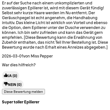
5 Sterne von maximal 5
Er auf der Suche nach einem unkomplizierten und
zuverlässigen Epilierer ist, wird mit diesem Gerät fündig!
Selbst sehr kurze Haare werden im Nu entfernt. Der
Geräuschpegel ist echt angenehm, die Handhabung
intuitiv. Das kleine Licht ist wirklich von Vorteil und ebenso
die Option, dem Epilierer unter der Dusche verwenden zu
können. Ich bin sehr zufrieden und kann das Gerät gern
empfehlen. [Diese Bewertung kann die Erwähnung von
Zubehör enthalten, das nicht Teil Ihrer Bestellung ist. Diese
Bewertung wurde nach Erhalt eines Anreizes abgegeben.]
2026-03-01
von Miss Pepper
War dies hilfreich?
JA
(0)
NEIN
(0)
Diese Bewertung melden
Super toller Epilierer