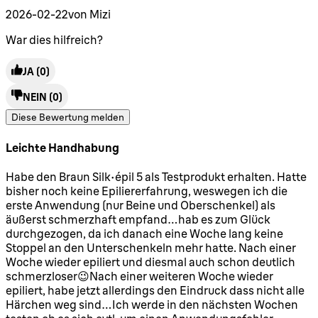
2026-02-22
von Mizi
War dies hilfreich?
JA
(0)
NEIN
(0)
Diese Bewertung melden
Leichte Handhabung
4 Sterne von maximal 5
Habe den Braun Silk epil 5 als Testprodukt erhalten. Hatte
bisher noch keine Epiliererfahrung, weswegen ich die
erste Anwendung (nur Beine und Oberschenkel) als
äußerst schmerzhaft empfand…hab es zum Glück
durchgezogen, da ich danach eine Woche lang keine
Stoppel an den Unterschenkeln mehr hatte. Nach einer
Woche wieder epiliert und diesmal auch schon deutlich
schmerzloser😉Nach einer weiteren Woche wieder
epiliert, habe jetzt allerdings den Eindruck dass nicht alle
Härchen weg sind…Ich werde in den nächsten Wochen