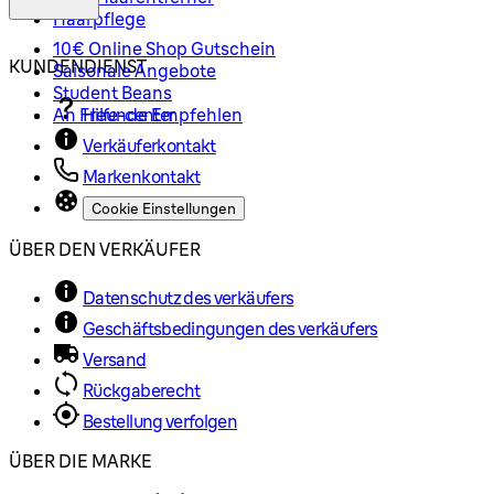
Haarpflege
10€ Online Shop Gutschein
KUNDENDIENST
Saisonale Angebote
Student Beans
An Freunde Empfehlen
Hilfe-center
Verkäuferkontakt
Markenkontakt
Cookie Einstellungen
ÜBER DEN VERKÄUFER
Datenschutz des verkäufers
Geschäftsbedingungen des verkäufers
Versand
Rückgaberecht
Bestellung verfolgen
ÜBER DIE MARKE