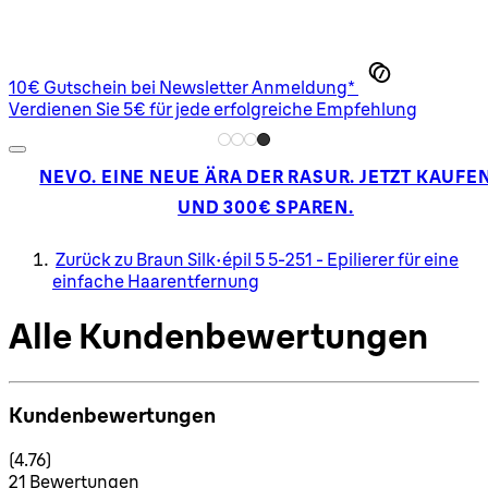
10€ Gutschein bei Newsletter Anmeldung*
Verdienen Sie 5€ für jede erfolgreiche Empfehlung
NEVO. EINE NEUE ÄRA DER RASUR. JETZT KAUFE
UND 300€ SPAREN.
Zurück zu Braun Silk-épil 5 5-251 - Epilierer für eine
einfache Haarentfernung
Alle Kundenbewertungen
Kundenbewertungen
4.76 Sterne von maximal 5
(
4.76
)
21 Bewertungen