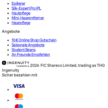
Epilierer
Silk-Expert Pro IPL
Hautpflege
Mini-Haarentferner
Haarpflege
Angebote
10€ Online Shop Gutschein
Saisonale Angebote
Student Beans
An Freunde Empfehlen
2026 FIC Shareco Limited, trading as THG
Ingenuity
Sicher bezahlen mit