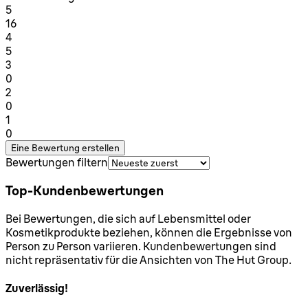
1 Sterne von maximal 1
5
16
1 Sterne von maximal 1
4
5
1 Sterne von maximal 1
3
0
1 Sterne von maximal 1
2
0
1 Sterne von maximal 1
1
0
Eine Bewertung erstellen
Bewertungen filtern
Top-Kundenbewertungen
Bei Bewertungen, die sich auf Lebensmittel oder
Kosmetikprodukte beziehen, können die Ergebnisse von
Person zu Person variieren. Kundenbewertungen sind
nicht repräsentativ für die Ansichten von The Hut Group.
Zuverlässig!