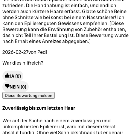
zufrieden. Die Handhabung ist einfach, und endlich
werden auch kürzere Haare erfasst. Glatte schöne Beine
ohne Schnitte wie bei sonst bei einem Nassrasierer! Ich
kann den Epilierer guten Gewissens empfehlen. [Diese
Bewertung kann die Erwähnung von Zubehör enthalten,
das nicht Teil Ihrer Bestellung ist. Diese Bewertung wurde
nach Erhalt eines Anreizes abgegeben.]
2026-02-27
von Pedi
War dies hilfreich?
JA
(0)
NEIN
(0)
Diese Bewertung melden
Zuverlässig bis zum letzten Haar
5 Sterne von maximal 5
Wer auf der Suche nach einem zuverlässigen und
unkomplizierten Epilierer ist, wird mit diesem Gerät
absolut fündig. Ohne viel Schnickschnack tut er genau,