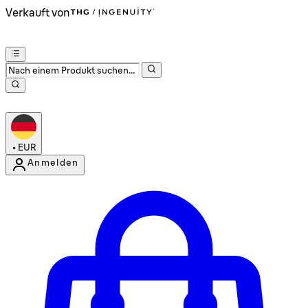
Verkauft von
•
EUR
Anmelden
Kontomenü aufrufen