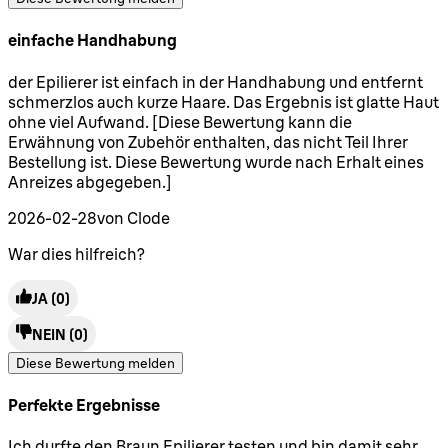
einfache Handhabung
5 Sterne von maximal 5
der Epilierer ist einfach in der Handhabung und entfernt
schmerzlos auch kurze Haare. Das Ergebnis ist glatte Haut
ohne viel Aufwand. [Diese Bewertung kann die
Erwähnung von Zubehör enthalten, das nicht Teil Ihrer
Bestellung ist. Diese Bewertung wurde nach Erhalt eines
Anreizes abgegeben.]
2026-02-28
von Clode
War dies hilfreich?
JA
(0)
NEIN
(0)
Diese Bewertung melden
Perfekte Ergebnisse
5 Sterne von maximal 5
Ich durfte den Braun Epilierer testen und bin damit sehr