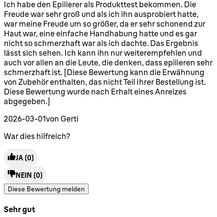
5 Sterne von maximal 5
Ich habe den Epilierer als Produkttest bekommen. Die
Freude war sehr groß und als ich ihn ausprobiert hatte,
war meine Freude um so größer, da er sehr schonend zur
Haut war, eine einfache Handhabung hatte und es gar
nicht so schmerzhaft war als ich dachte. Das Ergebnis
lässt sich sehen. Ich kann ihn nur weiterempfehlen und
auch vor allen an die Leute, die denken, dass epilieren sehr
schmerzhaft ist. [Diese Bewertung kann die Erwähnung
von Zubehör enthalten, das nicht Teil Ihrer Bestellung ist.
Diese Bewertung wurde nach Erhalt eines Anreizes
abgegeben.]
2026-03-01
von Gerti
War dies hilfreich?
JA
(0)
NEIN
(0)
Diese Bewertung melden
Sehr gut