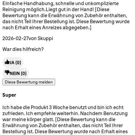
4 Sterne von maximal 5
Einfache Handhabung, schnelle und unkomplizierte
Reinigung möglich.Liegt gut in der Hand! [Diese
Bewertung kann die Erwähnung von Zubehör enthalten,
das nicht Teil Ihrer Bestellung ist. Diese Bewertung wurde
nach Erhalt eines Anreizes abgegeben.]
2026-02-27
von Skuppi
War dies hilfreich?
JA
(0)
NEIN
(0)
Diese Bewertung melden
Super
5 Sterne von maximal 5
Ich habe die Produkt 3 Woche benutzt und bin ich echt
zufrieden. Ich empfehle weiterhin. Nachdem Benutzung
war meine körper glatt. [Diese Bewertung kann die
Erwähnung von Zubehör enthalten, das nicht Teil Ihrer
Bestellung ist. Diese Bewertung wurde nach Erhalt eines