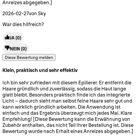
Anreizes abgegeben.]
2026-02-27
von Sky
War dies hilfreich?
JA
(0)
NEIN
(0)
Diese Bewertung melden
Klein, praktisch und sehr effektiv
5 Sterne von maximal 5
Ich bin sehr zufrieden mit diesem Epilierer. Er entfernt die
Haare gründlich und zuverlässig, sodass die Haut lange
glatt bleibt. Besonders praktisch finde ich das integrierte
Licht – dadurch sieht man selbst feine Haare sehr gut und
kann wirklich gründlich arbeiten. Die Anwendung ist
einfach und das Ergebnis überzeugt mich jedes Mal. Klare
Empfehlung! [Diese Bewertung kann die Erwähnung von
Zubehör enthalten, das nicht Teil Ihrer Bestellung ist. Diese
Bewertung wurde nach Erhalt eines Anreizes abgegeben.]