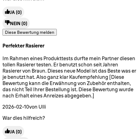
JA
(0)
NEIN
(0)
Diese Bewertung melden
Perfekter Rasierer
5 Sterne von maximal 5
Im Rahmen eines Produkttests durfte mein Partner diesen
tollen Rasierer testen. Er benutzt schon seit Jahren
Rasierer von Braun. Dieses neue Model ist das Beste was er
je benutzt hat. Also ganz klar Kaufempfehlung [Diese
Bewertung kann die Erwähnung von Zubehör enthalten,
das nicht Teil Ihrer Bestellung ist. Diese Bewertung wurde
nach Erhalt eines Anreizes abgegeben.]
2026-02-10
von Ulli
War dies hilfreich?
JA
(0)