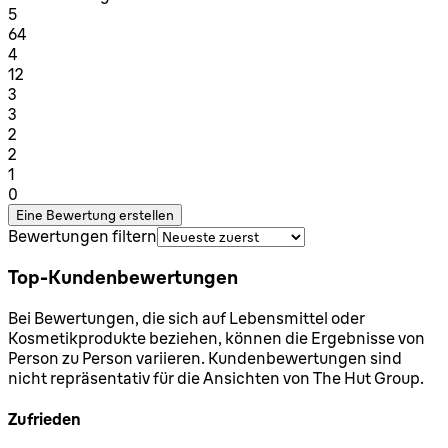
1 Sterne von maximal 1
5
64
1 Sterne von maximal 1
4
12
1 Sterne von maximal 1
3
3
1 Sterne von maximal 1
2
2
1 Sterne von maximal 1
1
0
Eine Bewertung erstellen
Bewertungen filtern
Top-Kundenbewertungen
Bei Bewertungen, die sich auf Lebensmittel oder
Kosmetikprodukte beziehen, können die Ergebnisse von
Person zu Person variieren. Kundenbewertungen sind
nicht repräsentativ für die Ansichten von The Hut Group.
Zufrieden