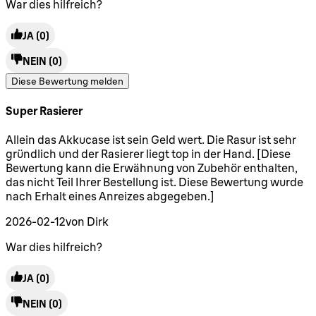
War dies hilfreich?
JA
(0)
NEIN
(0)
Diese Bewertung melden
Super Rasierer
5 Sterne von maximal 5
Allein das Akkucase ist sein Geld wert. Die Rasur ist sehr
gründlich und der Rasierer liegt top in der Hand. [Diese
Bewertung kann die Erwähnung von Zubehör enthalten,
das nicht Teil Ihrer Bestellung ist. Diese Bewertung wurde
nach Erhalt eines Anreizes abgegeben.]
2026-02-12
von Dirk
War dies hilfreich?
JA
(0)
NEIN
(0)