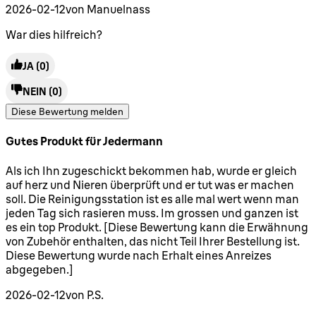
2026-02-12
von Manuelnass
War dies hilfreich?
JA
(0)
NEIN
(0)
Diese Bewertung melden
Gutes Produkt für Jedermann
5 Sterne von maximal 5
Als ich Ihn zugeschickt bekommen hab, wurde er gleich
auf herz und Nieren überprüft und er tut was er machen
soll. Die Reinigungsstation ist es alle mal wert wenn man
jeden Tag sich rasieren muss. Im grossen und ganzen ist
es ein top Produkt. [Diese Bewertung kann die Erwähnung
von Zubehör enthalten, das nicht Teil Ihrer Bestellung ist.
Diese Bewertung wurde nach Erhalt eines Anreizes
abgegeben.]
2026-02-12
von P.S.