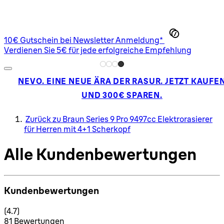
10€ Gutschein bei Newsletter Anmeldung*
Verdienen Sie 5€ für jede erfolgreiche Empfehlung
NEVO. EINE NEUE ÄRA DER RASUR. JETZT KAUFE
UND 300€ SPAREN.
Zurück zu Braun Series 9 Pro 9497cc Elektrorasierer
für Herren mit 4+1 Scherkopf
Alle Kundenbewertungen
Kundenbewertungen
4.7 Sterne von maximal 5
(
4.7
)
81 Bewertungen