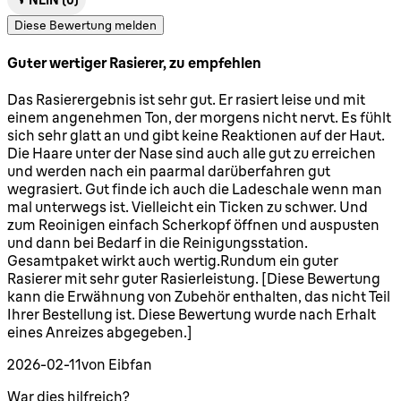
Diese Bewertung melden
Guter wertiger Rasierer, zu empfehlen
5 Sterne von maximal 5
Das Rasierergebnis ist sehr gut. Er rasiert leise und mit
einem angenehmen Ton, der morgens nicht nervt. Es fühlt
sich sehr glatt an und gibt keine Reaktionen auf der Haut.
Die Haare unter der Nase sind auch alle gut zu erreichen
und werden nach ein paarmal darüberfahren gut
wegrasiert. Gut finde ich auch die Ladeschale wenn man
mal unterwegs ist. Vielleicht ein Ticken zu schwer. Und
zum Reoinigen einfach Scherkopf öffnen und auspusten
und dann bei Bedarf in die Reinigungsstation.
Gesamtpaket wirkt auch wertig.Rundum ein guter
Rasierer mit sehr guter Rasierleistung. [Diese Bewertung
kann die Erwähnung von Zubehör enthalten, das nicht Teil
Ihrer Bestellung ist. Diese Bewertung wurde nach Erhalt
eines Anreizes abgegeben.]
2026-02-11
von Eibfan
War dies hilfreich?