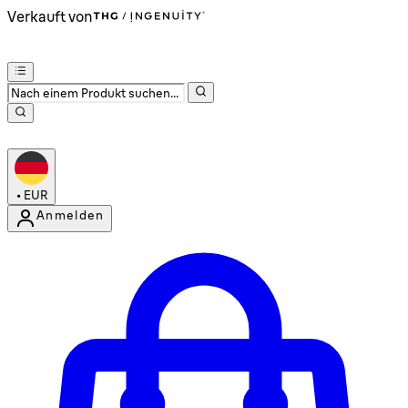
Verkauft von
•
EUR
Anmelden
Kontomenü aufrufen