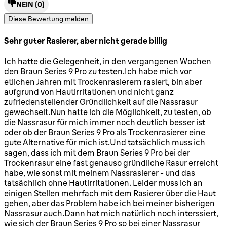
NEIN
(0)
Diese Bewertung melden
Sehr guter Rasierer, aber nicht gerade billig
4 Sterne von maximal 5
Ich hatte die Gelegenheit, in den vergangenen Wochen
den Braun Series 9 Pro zu testen.Ich habe mich vor
etlichen Jahren mit Trockenrasierern rasiert, bin aber
aufgrund von Hautirritationen und nicht ganz
zufriedenstellender Gründlichkeit auf die Nassrasur
gewechselt.Nun hatte ich die Möglichkeit, zu testen, ob
die Nassrasur für mich immer noch deutlich besser ist
oder ob der Braun Series 9 Pro als Trockenrasierer eine
gute Alternative für mich ist.Und tatsächlich muss ich
sagen, dass ich mit dem Braun Series 9 Pro bei der
Trockenrasur eine fast genauso gründliche Rasur erreicht
habe, wie sonst mit meinem Nassrasierer - und das
tatsächlich ohne Hautirritationen. Leider muss ich an
einigen Stellen mehrfach mit dem Rasierer über die Haut
gehen, aber das Problem habe ich bei meiner bisherigen
Nassrasur auch.Dann hat mich natürlich noch interssiert,
wie sich der Braun Series 9 Pro so bei einer Nassrasur