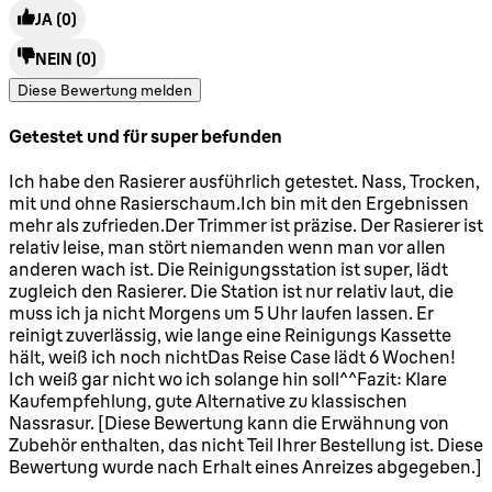
JA
(0)
NEIN
(0)
Diese Bewertung melden
Getestet und für super befunden
5 Sterne von maximal 5
Ich habe den Rasierer ausführlich getestet. Nass, Trocken,
mit und ohne Rasierschaum.Ich bin mit den Ergebnissen
mehr als zufrieden.Der Trimmer ist präzise. Der Rasierer ist
relativ leise, man stört niemanden wenn man vor allen
anderen wach ist. Die Reinigungsstation ist super, lädt
zugleich den Rasierer. Die Station ist nur relativ laut, die
muss ich ja nicht Morgens um 5 Uhr laufen lassen. Er
reinigt zuverlässig, wie lange eine Reinigungs Kassette
hält, weiß ich noch nichtDas Reise Case lädt 6 Wochen!
Ich weiß gar nicht wo ich solange hin soll^^Fazit: Klare
Kaufempfehlung, gute Alternative zu klassischen
Nassrasur. [Diese Bewertung kann die Erwähnung von
Zubehör enthalten, das nicht Teil Ihrer Bestellung ist. Diese
Bewertung wurde nach Erhalt eines Anreizes abgegeben.]