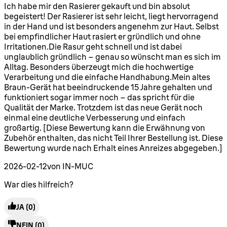
5 Sterne von maximal 5
Ich habe mir den Rasierer gekauft und bin absolut
begeistert! Der Rasierer ist sehr leicht, liegt hervorragend
in der Hand und ist besonders angenehm zur Haut. Selbst
bei empfindlicher Haut rasiert er gründlich und ohne
Irritationen.Die Rasur geht schnell und ist dabei
unglaublich gründlich – genau so wünscht man es sich im
Alltag. Besonders überzeugt mich die hochwertige
Verarbeitung und die einfache Handhabung.Mein altes
Braun-Gerät hat beeindruckende 15 Jahre gehalten und
funktioniert sogar immer noch – das spricht für die
Qualität der Marke. Trotzdem ist das neue Gerät noch
einmal eine deutliche Verbesserung und einfach
großartig. [Diese Bewertung kann die Erwähnung von
Zubehör enthalten, das nicht Teil Ihrer Bestellung ist. Diese
Bewertung wurde nach Erhalt eines Anreizes abgegeben.]
2026-02-12
von IN-MUC
War dies hilfreich?
JA
(0)
NEIN
(0)