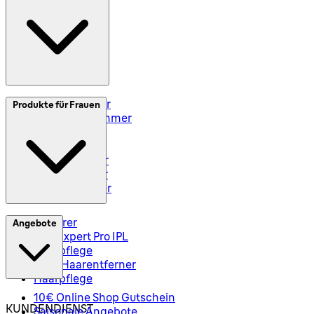
Impressum
Elektrorasierer
Produkte für Frauen
Styler und Trimmer
Barttrimmer
Rasiersets
Rasierzubehör
Body Groomer
Haarschneider
Epilierer
Angebote
Silk-Expert Pro IPL
Hautpflege
Mini-Haarentferner
Haarpflege
10€ Online Shop Gutschein
KUNDENDIENST
Saisonale Angebote