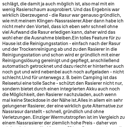
schlägt, die damit ja auch möglich ist, also mal mit ein
wenig Rasierschaum ausprobiert. Und das Ergebnis war
wirklich überzeugend - die Rasur war genauso gründlich,
wie mit meinem Klingen-Nassrasierer.Aber dann habe ich
nicht mehr den Vorteil, dass ich eben sehr schnell ohne
viel Aufwand die Rasur erledigen kann, daher wird das
wohl eher die Ausnahme bleiben.Ein tolles Feature für zu
Hause ist die Reinigungsstation - einfach nach der Rasur
und der Trockenreinigung ab und zu den Rasierer in die
Reinigungsstation und schon wird er gründlich mit einer
Reinigungslösung gereinigt und gepflegt, anschließend
automatisch getrocknet und dazu riecht er hinterher auch
noch gut und wird nebenbei auch noch aufgeladen - nicht
schlecht.Und für unterwegs z. B. beim Camping ist das
Reiseetui eine tolle Sache - schützt den Rasierer nicht nur,
sondern bietet durch einen integrierten Akku auch noch
die Möglichkeit, den Rasierer nachzuladen, auch wenn
mal keine Steckdose in der Nähe ist.Alles in allem ein sehr
gelungener Rasierer, der eine wirklich gute Alternative zur
Nassrasur darstellt - schnell, gründlich und ohne
Verletzungen. Einziger Wermutstropfen ist im Vergleich zu
einem Nassrasierer der ziemlich hohe Preis - daher von