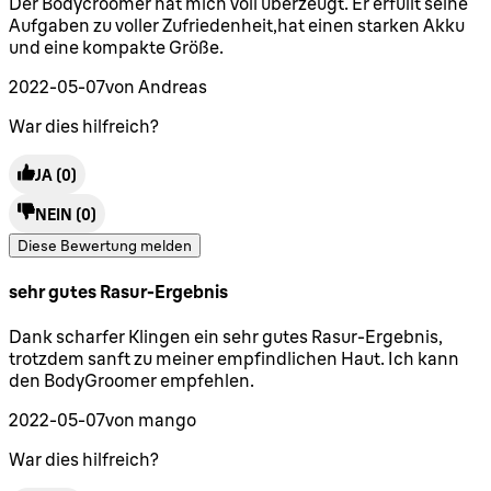
5 Sterne von maximal 5
Der Bodycroomer hat mich voll überzeugt. Er erfüllt seine
Aufgaben zu voller Zufriedenheit,hat einen starken Akku
und eine kompakte Größe.
2022-05-07
von Andreas
War dies hilfreich?
JA
(0)
NEIN
(0)
Diese Bewertung melden
sehr gutes Rasur-Ergebnis
5 Sterne von maximal 5
Dank scharfer Klingen ein sehr gutes Rasur-Ergebnis,
trotzdem sanft zu meiner empfindlichen Haut. Ich kann
den BodyGroomer empfehlen.
2022-05-07
von mango
War dies hilfreich?