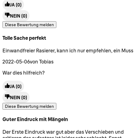
JA
(0)
NEIN
(0)
Diese Bewertung melden
Tolle Sache perfekt
5 Sterne von maximal 5
Einwandfreier Rasierer, kann ich nur empfehlen, ein Muss
2022-05-06
von Tobias
War dies hilfreich?
JA
(0)
NEIN
(0)
Diese Bewertung melden
Guter Eindruck mit Mängeln
3 Sterne von maximal 5
Der Erste Eindruck war gut aber das Verschieben und