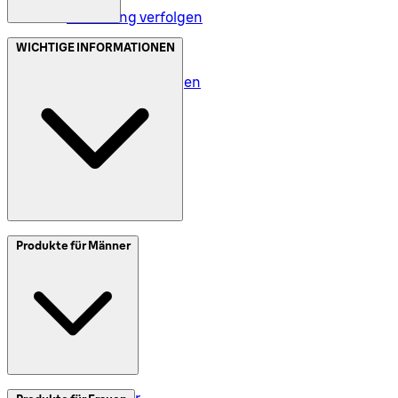
Bestellung verfolgen
Datenschutz (DE)
WICHTIGE INFORMATIONEN
Datenschutz (AT)
Geschäftsbedingungen
Meine Daten (DE)
Meine Daten (AT)
SplitIt
Produkte für Männer
Klarna
Impressum
Elektrorasierer