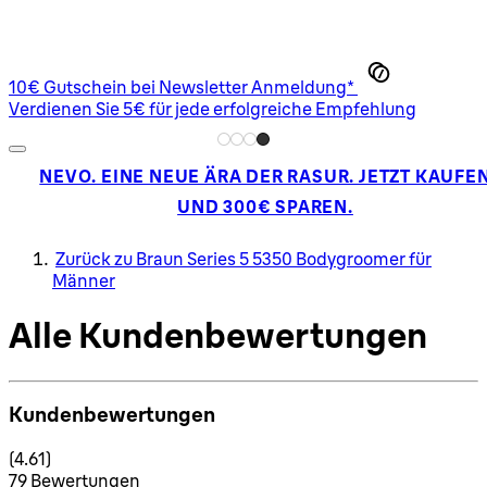
10€ Gutschein bei Newsletter Anmeldung*
Verdienen Sie 5€ für jede erfolgreiche Empfehlung
NEVO. EINE NEUE ÄRA DER RASUR. JETZT KAUFE
UND 300€ SPAREN.
Zurück zu Braun Series 5 5350 Bodygroomer für
Männer
Alle Kundenbewertungen
Kundenbewertungen
4.61 Sterne von maximal 5
(
4.61
)
79 Bewertungen