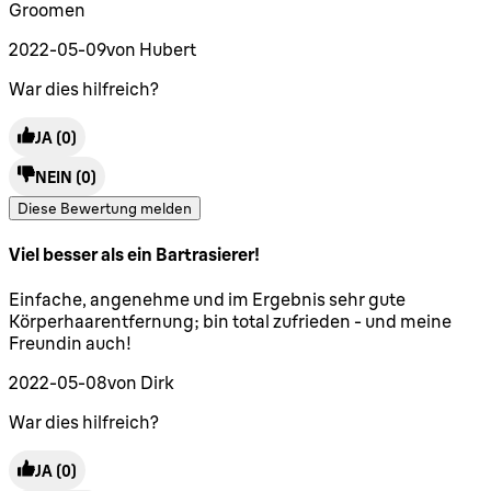
Groomen
2022-05-09
von Hubert
War dies hilfreich?
JA
(0)
NEIN
(0)
Diese Bewertung melden
Viel besser als ein Bartrasierer!
5 Sterne von maximal 5
Einfache, angenehme und im Ergebnis sehr gute
Körperhaarentfernung; bin total zufrieden - und meine
Freundin auch!
2022-05-08
von Dirk
War dies hilfreich?
JA
(0)