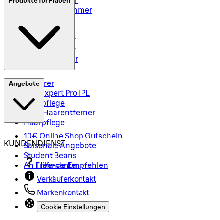
Produkte für Frauen
Styler und Trimmer
Barttrimmer
Rasiersets
Rasierzubehör
Body Groomer
Haarschneider
Epilierer
Angebote
Silk-Expert Pro IPL
Hautpflege
Mini-Haarentferner
Haarpflege
10€ Online Shop Gutschein
KUNDENDIENST
Saisonale Angebote
Student Beans
An Freunde Empfehlen
Hilfe-center
Verkäuferkontakt
Markenkontakt
Cookie Einstellungen