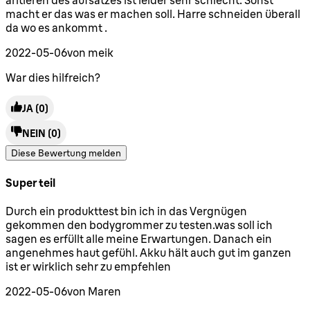
aritieren des aufsatzes ist leider sehr schlecht. Sonst
macht er das was er machen soll. Harre schneiden überall
da wo es ankommt .
2022-05-06
von meik
War dies hilfreich?
JA
(0)
NEIN
(0)
Diese Bewertung melden
Super teil
5 Sterne von maximal 5
Durch ein produkttest bin ich in das Vergnügen
gekommen den bodygrommer zu testen.was soll ich
sagen es erfüllt alle meine Erwartungen. Danach ein
angenehmes haut gefühl. Akku hält auch gut im ganzen
ist er wirklich sehr zu empfehlen
2022-05-06
von Maren