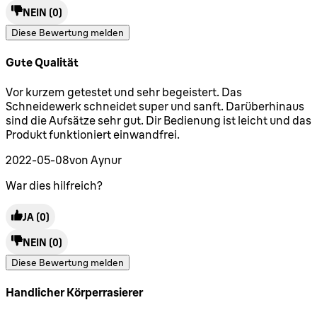
NEIN
(0)
Diese Bewertung melden
Gute Qualität
4 Sterne von maximal 5
Vor kurzem getestet und sehr begeistert. Das
Schneidewerk schneidet super und sanft. Darüberhinaus
sind die Aufsätze sehr gut. Dir Bedienung ist leicht und das
Produkt funktioniert einwandfrei.
2022-05-08
von Aynur
War dies hilfreich?
JA
(0)
NEIN
(0)
Diese Bewertung melden
Handlicher Körperrasierer