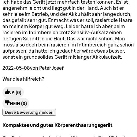
4 Sterne von maximal 5
Ich habe das Gerät jetzt mehrfach testen können. Es ist
angenehm leicht und liegt gut in der Hand. Auch ist er
sehr leise im Betrieb, und der Akku hällt sehr lange durch,
das gefällt sehr gut. Er macht was er soll, rasiert die Haare
an meinem Körper gut weg. Leider hatte ich aber beim
rasieren im Intimbereich trotz Sensitiv-Aufsatz einen
heftigen Schnitt in die Haut. Das war nicht schön. Man
muss also doch beim rasieren im Intimbereich ganz schön
aufpassen, da hatte ich gedacht er wäre etwas besser,
sonst ein grundsolides Gerät mit langer Akkulaufzeit.
2022-05-08
von Peter Josef
War dies hilfreich?
JA
(0)
NEIN
(0)
Diese Bewertung melden
Kompaktes und gutes Körperenthaarungsgerät