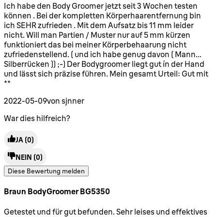
4 Sterne von maximal 5
Ich habe den Body Groomer jetzt seit 3 Wochen testen
können . Bei der kompletten Körperhaarentfernung bin
ich SEHR zufrieden . Mit dem Aufsatz bis 11 mm leider
nicht. Will man Partien / Muster nur auf 5 mm kürzen
funktioniert das bei meiner Körperbehaarung nicht
zufriedenstellend. ( und ich habe genug davon ( Mann...
Silberrücken )) ;-) Der Bodygroomer liegt gut ín der Hand
und lässt sich präzise führen. Mein gesamt Urteil: Gut mit
**
2022-05-09
von sjnner
War dies hilfreich?
JA
(0)
NEIN
(0)
Diese Bewertung melden
Braun BodyGroomer BG5350
4 Sterne von maximal 5
Getestet und für gut befunden. Sehr leises und effektives