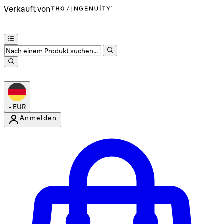
Verkauft von
•
EUR
Anmelden
Kontomenü aufrufen