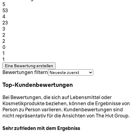
1 Sterne von maximal 1
5
53
1 Sterne von maximal 1
4
23
1 Sterne von maximal 1
3
2
1 Sterne von maximal 1
2
0
1 Sterne von maximal 1
1
1
Eine Bewertung erstellen
Bewertungen filtern
Top-Kundenbewertungen
Bei Bewertungen, die sich auf Lebensmittel oder
Kosmetikprodukte beziehen, können die Ergebnisse von
Person zu Person variieren. Kundenbewertungen sind
nicht repräsentativ für die Ansichten von The Hut Group.
Sehr zufrieden mit dem Ergebniss