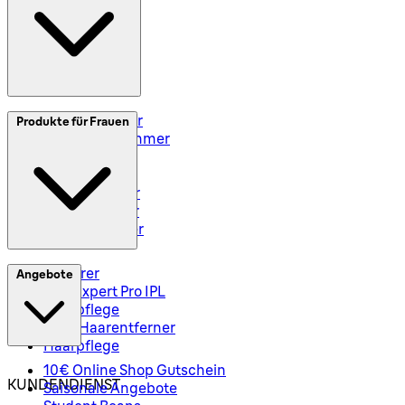
Impressum
Elektrorasierer
Produkte für Frauen
Styler und Trimmer
Barttrimmer
Rasiersets
Rasierzubehör
Body Groomer
Haarschneider
Epilierer
Angebote
Silk-Expert Pro IPL
Hautpflege
Mini-Haarentferner
Haarpflege
10€ Online Shop Gutschein
KUNDENDIENST
Saisonale Angebote