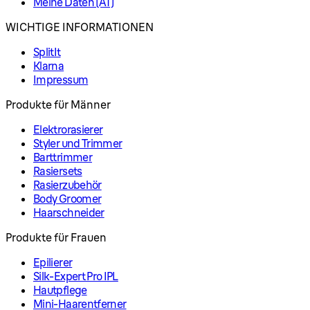
Meine Daten (AT)
WICHTIGE INFORMATIONEN
SplitIt
Klarna
Impressum
Produkte für Männer
Elektrorasierer
Styler und Trimmer
Barttrimmer
Rasiersets
Rasierzubehör
Body Groomer
Haarschneider
Produkte für Frauen
Epilierer
Silk-Expert Pro IPL
Hautpflege
Mini-Haarentferner