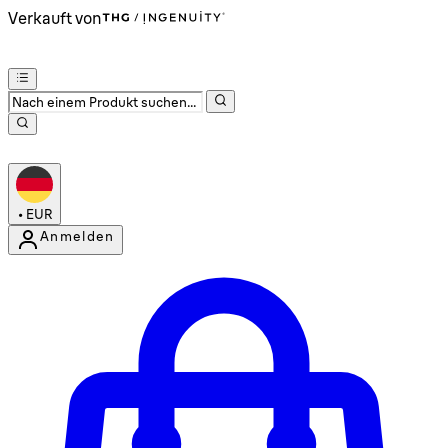
Verkauft von
•
EUR
Anmelden
Kontomenü aufrufen