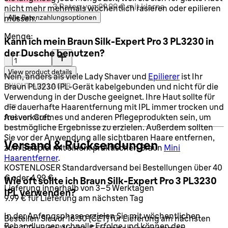
3 Raten von 99,99 € mit klarna
nicht mehr mehrmals wöchentlich rasieren oder epilieren
Alle Ratenzahlungsoptionen
müssen.
Menge:
Kann ich mein Braun Silk-Expert Pro 3 PL3230 in
der Dusche benutzen?
Menge:
View product details
Nein, anders als viele Lady Shaver und
Epilierer
ist Ihr
NICHT AUF LAGER
Braun PL3230 IPL-Gerät kabelgebunden und nicht für die
Verwendung in der Dusche geeignet. Ihre Haut sollte für
die dauerhafte Haarentfernung mit IPL immer trocken und
Ausverkauft
frei von Cremes und anderen Pflegeprodukten sein, um
bestmögliche Ergebnisse zu erzielen. Außerdem sollten
Sie vor der Anwendung alle sichtbaren Haare entfernen,
Versand & Rücksendungen
zum Beispiel mit einem praktischen Braun
Mini
Haarentferner
.
KOSTENLOSER Standardversand bei Bestellungen über 40
€ oder 4,99 €.
Wie oft sollte ich Braun Silk-Expert Pro 3 PL3230
Lieferung innerhalb von 3–5 Werktagen
IPL verwenden?
9.99 € für Lieferung am nächsten Tag
In der Anfangsphase erzielen Sie mit wöchentlichen
Bestellen Sie vor 16:30 (CET) für Lieferung am nächsten
Behandlungen schnelle Erfolge und können den