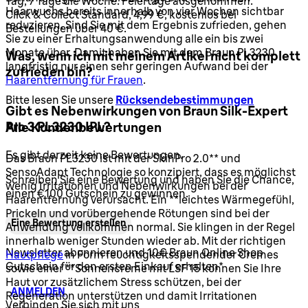
Tag, 7 Tage die Woche. Feiertage ausgenommen.
Haarwuchs bereits innerhalb von vier Wochen sichtbar
Click & Collect Standard, 4,99 €, kostenlos bei
reduzieren. Sind Sie mit dem Ergebnis zufrieden, gehen
Bestellungen über 40 €.
Sie zu einer Erhaltungsanwendung alle ein bis zwei
Monate über. Damit haben Sie mit dem Braun PL3230
Was, wenn ich mit meinem Artikel nicht komplett
langfristig nur einen sehr geringen Aufwand bei der
zufrieden bin?
Haarentfernung für Frauen
.
Bitte lesen Sie unsere
Rücksendebestimmungen
Gibt es Nebenwirkungen von Braun Silk-Expert
Pro 3 PL3230 IPL?
Alle Kundenbewertungen
Es gibt derzeit keine Bewertungen.
Das Braun PL3230 ist mit der SkinPro 2.0** und
SensoAdapt Technologie so konzipiert, dass es möglichst
Schreiben Sie eine Bewertung und haben Sie die Chance,
wenig Irritationen und Nebenwirkungen bei der
einen €100 Gutschein zu gewinnen.
Haarentfernung verursacht. Ein **leichtes Wärmegefühl,
Prickeln und vorübergehende Rötungen sind bei der
Eine Bewertung erstellen
Anwendung vollkommen normal. Sie klingen in der Regel
innerhalb weniger Stunden wieder ab. Mit der richtigen
Newsletter abonnieren und 10€ Braun Online Shop
Hautpflege
in Form feuchtigkeitsspendender Cremes
Gutschein für den ersten Einkauf erhalten*
sowie einer **Sonnencreme mit LSF 15 können Sie Ihre
Haut vor zusätzlichem Stress schützen, bei der
ANMELDEN
Regeneration unterstützen und damit Irritationen
Verbinden Sie sich mit uns