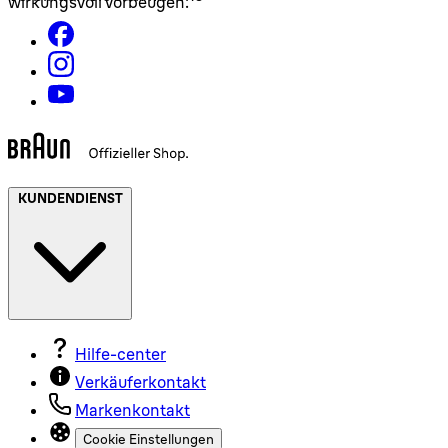
wirkungsvoll vorbeugen.
KUNDENDIENST
Hilfe-center
Verkäuferkontakt
Markenkontakt
Cookie Einstellungen