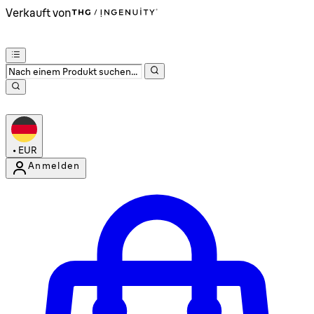
Verkauft von
•
EUR
Anmelden
Kontomenü aufrufen