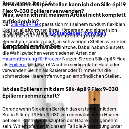
Bestellungen über 40 €.
An welchen Körperstellen kann ich den Silk-épil 9
Flex 9-030 Epilierer verwenden?
Was, wenn ich mit meinem Artikel nicht komplett
zufrieden bin?
Der
Silk-épil 9 Flex
passt sich mit seinem rundum flexiblen
Kopf an alle Konturen Ihres Körpers an und eignet sich
Bitte lesen Sie unsere
Rücksendebestimmungen
damit nicht nur für die Haarentfernung in großen
Bereichen, sondern auch an schwierigen Stellen wie unter
Empfohlen für Sie
den Achseln oder in der Bikinizone. Dabei haben Sie stets
die Wahl zwischen verschiedenen Arten der
Haarentfernung für Frauen
: Nutzen Sie den Silk-épil 9 Flex
als
Epilierer
für bis zu 4 Wochen seidig-glatte Haut oder
verwenden Sie ihn als Rasierer oder Trimmer für die
schmerzlose Haarentfernung an empfindlichen Stellen.
Ist das Epilieren mit dem Silk-épil 9 Flex 9-030
Epilierer schmerzhaft?
Gerade wenn Sie einen Bereich das erste Mal mit dem
Braun Silk-épil 9 Flex 9-030 von unerwünschten Haaren
befreien, kann das Auszupfen der Haare unangenehm
sein. Wir empfehlen in diesem Fall die Anwendung unter