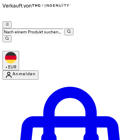
Verkauft von
•
EUR
Anmelden
Kontomenü aufrufen