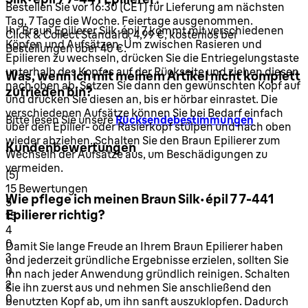
Bestellen Sie vor 16:30 (CET) für Lieferung am nächsten
Tag, 7 Tage die Woche. Feiertage ausgenommen.
Ihr Braun Epilierer Silk-épil 7 kommt mit verschiedenen
Click & Collect Standard, 4,99 €, kostenlos bei
Köpfen und Aufsätzen. Um zwischen Rasieren und
Bestellungen über 40 €.
Epilieren zu wechseln, drücken Sie die Entriegelungstaste
unterhalb des Kopfes auf der Rückseite und ziehen diesen
Was, wenn ich mit meinem Artikel nicht komplett
nach oben ab. Setzen Sie dann den gewünschten Kopf auf
zufrieden bin?
und drücken Sie diesen an, bis er hörbar einrastet. Die
verschiedenen Aufsätze können Sie bei Bedarf einfach
Bitte lesen Sie unsere
Rücksendebestimmungen
über den Epilier- oder Rasierkopf stülpen und nach oben
wieder abziehen. Schalten Sie den Braun Epilierer zum
Kundenbewertungen
Wechseln der Aufsätze aus, um Beschädigungen zu
vermeiden.
5 Sterne von maximal 5
(
5
)
15 Bewertungen
Wie pflege ich meinen Braun Silk-épil 7 7-441
1 Sterne von maximal 1
5
Epilierer richtig?
15
1 Sterne von maximal 1
4
0
Damit Sie lange Freude an Ihrem Braun Epilierer haben
1 Sterne von maximal 1
3
und jederzeit gründliche Ergebnisse erzielen, sollten Sie
0
ihn nach jeder Anwendung gründlich reinigen. Schalten
1 Sterne von maximal 1
2
Sie ihn zuerst aus und nehmen Sie anschließend den
0
benutzten Kopf ab, um ihn sanft auszuklopfen. Dadurch