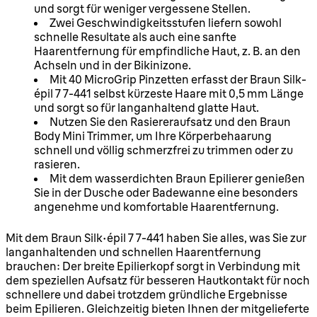
und sorgt für weniger vergessene Stellen.
Zwei Geschwindigkeitsstufen liefern sowohl
schnelle Resultate als auch eine sanfte
Haarentfernung für empfindliche Haut, z. B. an den
Achseln und in der Bikinizone.
Mit 40 MicroGrip Pinzetten erfasst der Braun Silk-
épil 7 7-441 selbst kürzeste Haare mit 0,5 mm Länge
und sorgt so für langanhaltend glatte Haut.
Nutzen Sie den Rasiereraufsatz und den Braun
Body Mini Trimmer, um Ihre Körperbehaarung
schnell und völlig schmerzfrei zu trimmen oder zu
rasieren.
Mit dem wasserdichten Braun Epilierer genießen
Sie in der Dusche oder Badewanne eine besonders
angenehme und komfortable Haarentfernung.
Mit dem Braun Silk-épil 7 7-441 haben Sie alles, was Sie zur
langanhaltenden und schnellen Haarentfernung
brauchen: Der breite Epilierkopf sorgt in Verbindung mit
dem speziellen Aufsatz für besseren Hautkontakt für noch
schnellere und dabei trotzdem gründliche Ergebnisse
beim Epilieren. Gleichzeitig bieten Ihnen der mitgelieferte