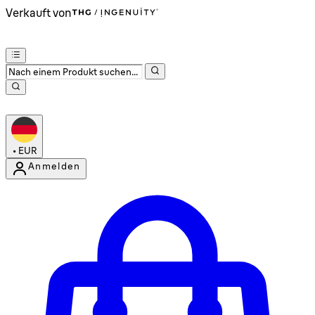
Verkauft von
•
EUR
Anmelden
Kontomenü aufrufen