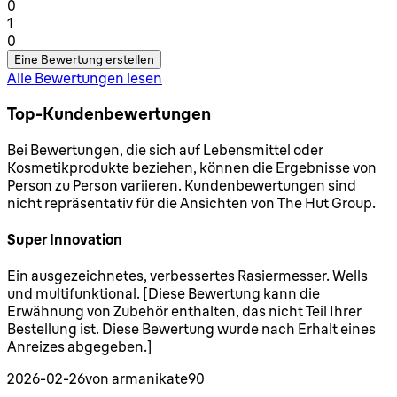
0
1 Sterne von maximal 1
1
0
Eine Bewertung erstellen
Alle Bewertungen lesen
Top-Kundenbewertungen
Bei Bewertungen, die sich auf Lebensmittel oder
Kosmetikprodukte beziehen, können die Ergebnisse von
Person zu Person variieren. Kundenbewertungen sind
nicht repräsentativ für die Ansichten von The Hut Group.
Super Innovation
5 Sterne von maximal 5
Ein ausgezeichnetes, verbessertes Rasiermesser. Wells
und multifunktional. [Diese Bewertung kann die
Erwähnung von Zubehör enthalten, das nicht Teil Ihrer
Bestellung ist. Diese Bewertung wurde nach Erhalt eines
Anreizes abgegeben.]
2026-02-26
von armanikate90