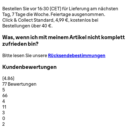
Bestellen Sie vor 16:30 (CET) für Lieferung am nächsten
Tag, 7 Tage die Woche. Feiertage ausgenommen.
Click & Collect Standard, 4,99 €, kostenlos bei
Bestellungen über 40 €.
Was, wenn ich mit meinem Artikel nicht komplett
zufrieden bin?
Bitte lesen Sie unsere
Rücksendebestimmungen
Kundenbewertungen
4.86 Sterne von maximal 5
(
4.86
)
77 Bewertungen
1 Sterne von maximal 1
5
66
1 Sterne von maximal 1
4
11
1 Sterne von maximal 1
3
0
1 Sterne von maximal 1
2