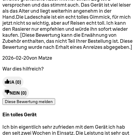
versprochen und das stimmt auch. Das Gerät ist viel leiser
als das Alter und liegt weiterhin angenehm in der
Hand.Die Ladeschale ist ein echt tolles Gimmick, für mich
jetzt nicht so wichtig, aber auf Reisen echt toll. Ich kann
den Rasierer nur empfehlen und würde ihn sofort wieder
kaufen. [Diese Bewertung kann die Erwähnung von
Zubehör enthalten, das nicht Teil Ihrer Bestellung ist. Diese
Bewertung wurde nach Erhalt eines Anreizes abgegeben.]
2026-02-20
von Matze
War dies hilfreich?
JA
(0)
NEIN
(0)
Diese Bewertung melden
Ein tolles Gerät
5 Sterne von maximal 5
Ich bin eigentlich sehr zufrieden mit dem Gerät ich hab
den seit zwei Wochen in Einsatz. Die Leistung ist sehr gut