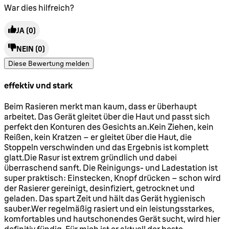
War dies hilfreich?
JA
(0)
NEIN
(0)
Diese Bewertung melden
effektiv und stark
5 Sterne von maximal 5
Beim Rasieren merkt man kaum, dass er überhaupt
arbeitet. Das Gerät gleitet über die Haut und passt sich
perfekt den Konturen des Gesichts an.Kein Ziehen, kein
Reißen, kein Kratzen – er gleitet über die Haut, die
Stoppeln verschwinden und das Ergebnis ist komplett
glatt.Die Rasur ist extrem gründlich und dabei
überraschend sanft. Die Reinigungs- und Ladestation ist
super praktisch: Einstecken, Knopf drücken – schon wird
der Rasierer gereinigt, desinfiziert, getrocknet und
geladen. Das spart Zeit und hält das Gerät hygienisch
sauber.Wer regelmäßig rasiert und ein leistungsstarkes,
komfortables und hautschonendes Gerät sucht, wird hier
definitiv fündig. Für mich ist er aktuell der beste