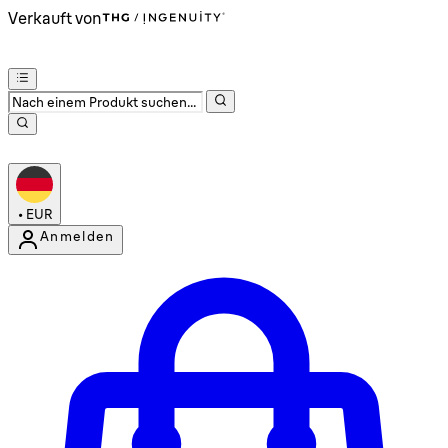
Verkauft von
•
EUR
Anmelden
Kontomenü aufrufen