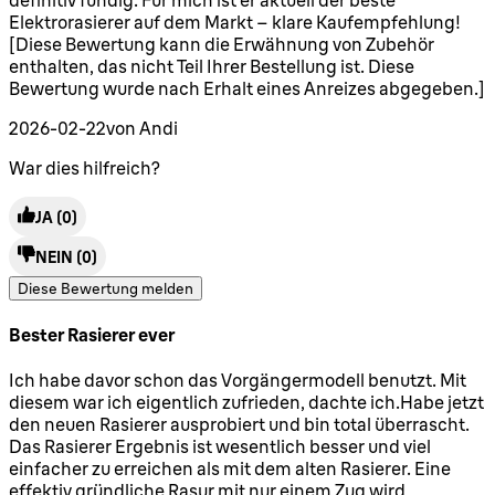
Elektrorasierer auf dem Markt – klare Kaufempfehlung!
[Diese Bewertung kann die Erwähnung von Zubehör
enthalten, das nicht Teil Ihrer Bestellung ist. Diese
Bewertung wurde nach Erhalt eines Anreizes abgegeben.]
2026-02-22
von Andi
War dies hilfreich?
JA
(0)
NEIN
(0)
Diese Bewertung melden
Bester Rasierer ever
5 Sterne von maximal 5
Ich habe davor schon das Vorgängermodell benutzt. Mit
diesem war ich eigentlich zufrieden, dachte ich.Habe jetzt
den neuen Rasierer ausprobiert und bin total überrascht.
Das Rasierer Ergebnis ist wesentlich besser und viel
einfacher zu erreichen als mit dem alten Rasierer. Eine
effektiv gründliche Rasur mit nur einem Zug wird