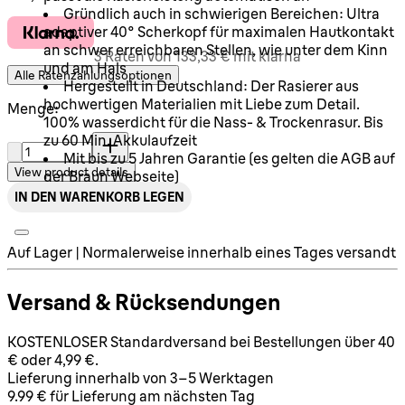
Gründlich auch in schwierigen Bereichen: Ultra
adaptiver 40° Scherkopf für maximalen Hautkontakt
an schwer erreichbaren Stellen, wie unter dem Kinn
3 Raten von 133,33 € mit klarna
und am Hals
Alle Ratenzahlungsoptionen
Hergestellt in Deutschland: Der Rasierer aus
hochwertigen Materialien mit Liebe zum Detail.
Menge:
100% wasserdicht für die Nass- & Trockenrasur. Bis
Menge:
zu 60 Min. Akkulaufzeit
Mit bis zu 5 Jahren Garantie (es gelten die AGB auf
View product details
der Braun Webseite)
IN DEN WARENKORB LEGEN
Auf Lager | Normalerweise innerhalb eines Tages versandt
Versand & Rücksendungen
KOSTENLOSER Standardversand bei Bestellungen über 40
€ oder 4,99 €.
Lieferung innerhalb von 3–5 Werktagen
9.99 € für Lieferung am nächsten Tag