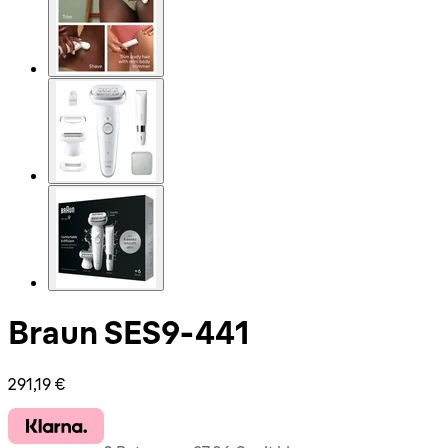
Braun SES9-441
Aktueller Preis: 291,19 €.
291,19 €