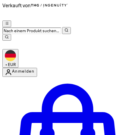
Verkauft von
•
EUR
Anmelden
Kontomenü aufrufen