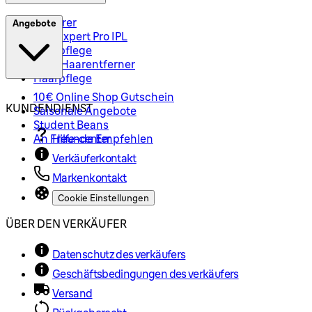
Epilierer
Angebote
Silk-Expert Pro IPL
Hautpflege
Mini-Haarentferner
Haarpflege
10€ Online Shop Gutschein
KUNDENDIENST
Saisonale Angebote
Student Beans
An Freunde Empfehlen
Hilfe-center
Verkäuferkontakt
Markenkontakt
Cookie Einstellungen
ÜBER DEN VERKÄUFER
Datenschutz des verkäufers
Geschäftsbedingungen des verkäufers
Versand