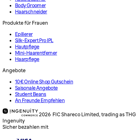
Body Groomer
Haarschneider
Produkte für Frauen
Epilierer
Silk-Expert Pro IPL
Hautpflege
Mini-Haarentferner
Haarpflege
Angebote
10€ Online Shop Gutschein
Saisonale Angebote
Student Beans
An Freunde Empfehlen
2026 FIC Shareco Limited, trading as THG
Ingenuity
Sicher bezahlen mit