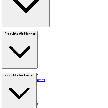
SplitIt
Produkte für Männer
Klarna
Impressum
Elektrorasierer
Produkte für Frauen
Styler und Trimmer
Barttrimmer
Rasiersets
Rasierzubehör
Body Groomer
Haarschneider