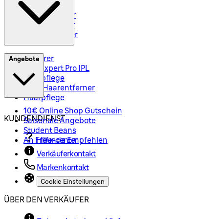
Rasiersets
Rasierzubehör
Body Groomer
Haarschneider
Epilierer
Angebote
Silk-Expert Pro IPL
Hautpflege
Mini-Haarentferner
Haarpflege
10€ Online Shop Gutschein
KUNDENDIENST
Saisonale Angebote
Student Beans
An Freunde Empfehlen
Hilfe-center
Verkäuferkontakt
Markenkontakt
Cookie Einstellungen
ÜBER DEN VERKÄUFER