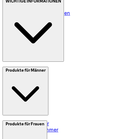
Datenschutz (DE)
WICHTIGE INFORMATIONEN
Datenschutz (AT)
Geschäftsbedingungen
Meine Daten (DE)
Meine Daten (AT)
SplitIt
Produkte für Männer
Klarna
Impressum
Elektrorasierer
Produkte für Frauen
Styler und Trimmer
Barttrimmer