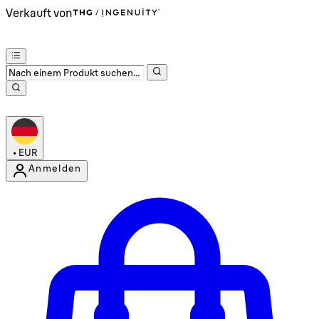
Verkauft von
•
EUR
Anmelden
Kontomenü aufrufen