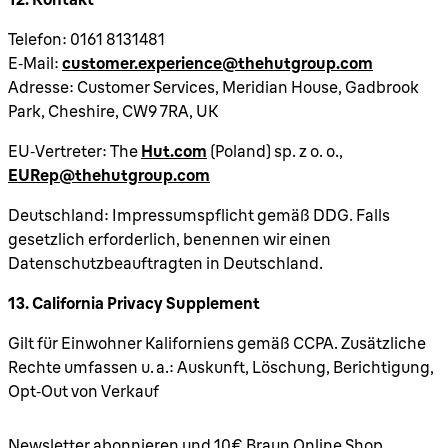
Telefon: 0161 8131481
E‑Mail:
customer.experience@thehutgroup.com
Adresse: Customer Services, Meridian House, Gadbrook
Park, Cheshire, CW9 7RA, UK
EU‑Vertreter: The
Hut.com
(Poland) sp. z o. o.,
EURep@thehutgroup.com
Deutschland: Impressumspflicht gemäß DDG. Falls
gesetzlich erforderlich, benennen wir einen
Datenschutzbeauftragten in Deutschland.
13. California Privacy Supplement
Gilt für Einwohner Kaliforniens gemäß CCPA. Zusätzliche
Rechte umfassen u. a.: Auskunft, Löschung, Berichtigung,
Opt‑Out von Verkauf
Newsletter abonnieren und 10€ Braun Online Shop