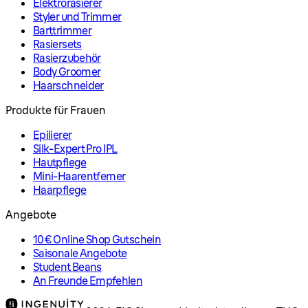
Elektrorasierer
Styler und Trimmer
Barttrimmer
Rasiersets
Rasierzubehör
Body Groomer
Haarschneider
Produkte für Frauen
Epilierer
Silk-Expert Pro IPL
Hautpflege
Mini-Haarentferner
Haarpflege
Angebote
10€ Online Shop Gutschein
Saisonale Angebote
Student Beans
An Freunde Empfehlen