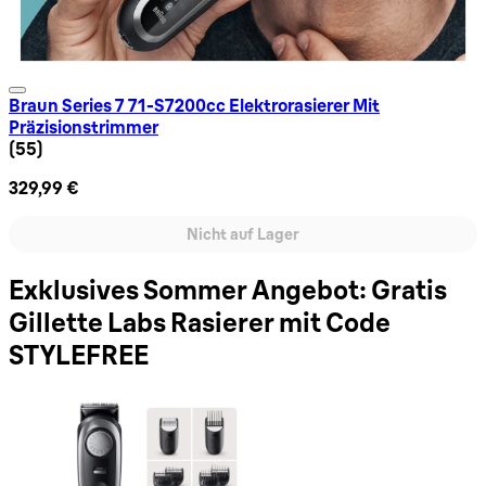
Braun Series 7 71-S7200cc Elektrorasierer Mit
Präzisionstrimmer
4.47 Sternbewertung basierend auf 55 Bewertungen
(
55
)
329,99 €
Nicht auf Lager
Exklusives Sommer Angebot: Gratis
Gillette Labs Rasierer mit Code
STYLEFREE