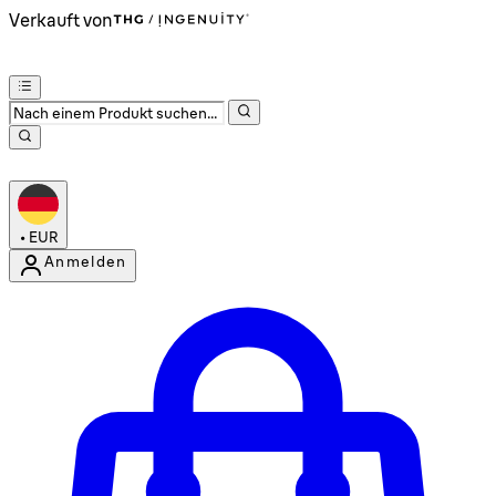
Verkauft von
•
EUR
Anmelden
Kontomenü aufrufen