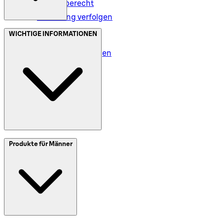
Rückgaberecht
Bestellung verfolgen
Datenschutz (DE)
WICHTIGE INFORMATIONEN
Datenschutz (AT)
Geschäftsbedingungen
Meine Daten (DE)
Meine Daten (AT)
SplitIt
Produkte für Männer
Klarna
Impressum