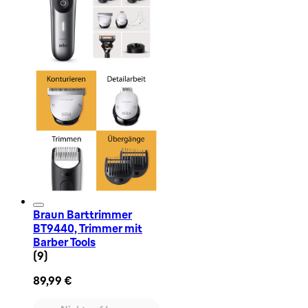
Braun Barttrimmer
BT9440, Trimmer mit
Barber Tools
4.33 Sternbewertung basierend auf 9 Bewertungen
(
9
)
89,99 €