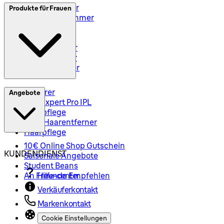
Elektrorasierer
Produkte für Frauen
Styler und Trimmer
Barttrimmer
Rasiersets
Rasierzubehör
Body Groomer
Haarschneider
Epilierer
Angebote
Silk-Expert Pro IPL
Hautpflege
Mini-Haarentferner
Haarpflege
10€ Online Shop Gutschein
KUNDENDIENST
Saisonale Angebote
Student Beans
An Freunde Empfehlen
Hilfe-center
Verkäuferkontakt
Markenkontakt
Cookie Einstellungen